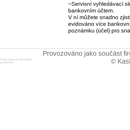
~Servisní vyhledávací sl
bankovním účtem
.
V ní můžete snadno zjist
evidováno více bankovních
poznámku (účel) pro snaz
Provozováno jako součást f
© Kask
Trvalý odkaz na tuto stránku
(permalink)