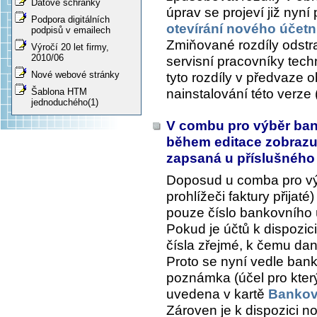
Datové schránky
úprav se projeví již nyní p
Podpora digitálních
otevírání nového účet
podpisů v emailech
Zmiňované rozdíly odstra
Výročí 20 let firmy,
2010/06
servisní pracovníky tec
Nové webové stránky
tyto rozdíly v předvaze 
nainstalování této verze
Šablona HTM
jednoduchého(1)
V combu pro výběr bank
během editace zobrazuj
zapsaná u příslušnéh
Doposud u comba pro vý
prohlížeči faktury přija
pouze číslo bankovního 
Pokud je účtů k dispozic
čísla zřejmé, k čemu dan
Proto se nyní vedle ban
poznámka (účel pro který 
uvedena v kartě
Bankovn
Zároven je k dispozici n