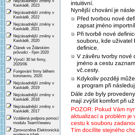
Nejzásadnější změny v
intuitivní.
Kaskádě, 2023
Nynější chování je násled
Nejzásadnější změny v
Kaskádě, 2022
Před tvorbou nové def
Nejzásadnější změny v
zapsat jméno importní
Kaskádě, 2021
Při tvorbě nové defini
Nejzásadnější změny v
souboru, kde uživatel 
Kaskádě, 2020
definice.
Článek ve Ždárském
průvodci - říjen 2020
V závěru tvorby nové 
Výročí 30 let firmy,
jméno a cestu zazna
2020/06
vč.cesty
.
Fungování firmy během
koronaviru, 2020
Kdykoliv později může 
Nejzásadnější změny v
a program při následuj
Kaskádě, 2019
Dále zde byly provedeny
Nejzásadnější změny v
Kaskádě, 2018
mají zvýšit komfort při už
Nejzásadnější změny v
POZOR: Pokud Vám nyní 
Kaskádě, 2017
aktualizací a problém je
Vzdálená podpora pomocí
cestu k souboru zadano
modulu TeamVieweru
Tím docílíte stejného cho
Zprovozněna Elektronická
evidence tržeb