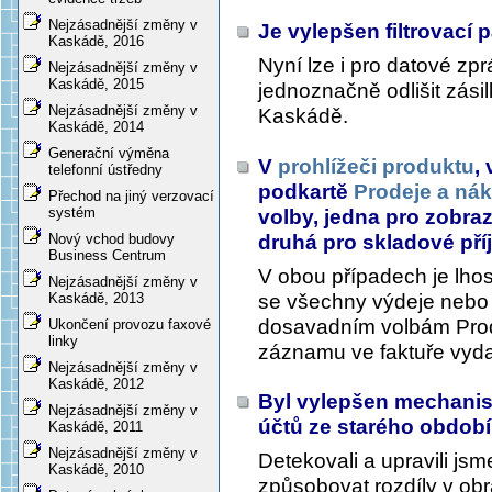
Nejzásadnější změny v
Je vylepšen filtrovací 
Kaskádě, 2016
Nyní lze i pro datové zprá
Nejzásadnější změny v
Kaskádě, 2015
jednoznačně odlišit zásil
Nejzásadnější změny v
Kaskádě.
Kaskádě, 2014
Generační výměna
V
prohlížeči produktu
,
telefonní ústředny
podkartě
Prodeje a ná
Přechod na jiný verzovací
systém
volby, jedna pro zobra
druhá pro skladové př
Nový vchod budovy
Business Centrum
V obou případech je lhos
Nejzásadnější změny v
se všechny výdeje nebo př
Kaskádě, 2013
dosavadním volbám Prodej
Ukončení provozu faxové
linky
záznamu ve faktuře vydan
Nejzásadnější změny v
Kaskádě, 2012
Byl vylepšen mechanism
Nejzásadnější změny v
účtů ze starého obdob
Kaskádě, 2011
Nejzásadnější změny v
Detekovali a upravili js
Kaskádě, 2010
způsobovat rozdíly v obr