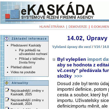
|
|
HLAVNÍ STRÁNKA
DEMOVERZE
E-DOKUMEN
14.02, Úpravy 
Základní informace
Představení Kaskády
Vyřešené úpravy dle verzí
/
V14
/
14.0
Pár pohledů na
uživatelské rozhraní
Byl vylepšen
import da
Příklad z běžného
života firmy
aby se hodnota z edit
Přehled oblastí
vč.cesty" předávala fu
Videa na youtube
složky
>>>
Dosud zde byl tento údaj
Aktuality
importní definice, potom 
Nejzásadnější změny v
cesta a soubor, který byl
Kaskádě, 2025
importu. Uživatelsky sic
Nejzásadnější změny v
Kaskádě, 2024
definicimportu měnit, al