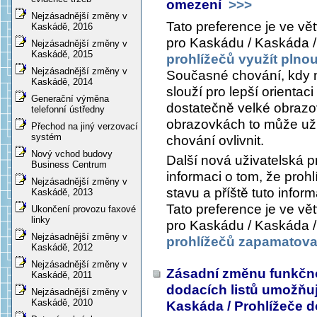
omezení
>>>
Nejzásadnější změny v
Tato preference je ve vě
Kaskádě, 2016
pro Kaskádu / Kaskáda /
Nejzásadnější změny v
Kaskádě, 2015
prohlížečů využít plno
Nejzásadnější změny v
Současné chování, kdy n
Kaskádě, 2014
slouží pro lepší orienta
Generační výměna
dostatečně velké obrazov
telefonní ústředny
obrazovkách to může uživ
Přechod na jiný verzovací
systém
chování ovlivnit.
Nový vchod budovy
Další nová uživatelská 
Business Centrum
informaci o tom, že pro
Nejzásadnější změny v
stavu a příště tuto inform
Kaskádě, 2013
Tato preference je ve vě
Ukončení provozu faxové
linky
pro Kaskádu / Kaskáda /
Nejzásadnější změny v
prohlížečů zapamatovat
Kaskádě, 2012
Nejzásadnější změny v
Zásadní změnu funkčno
Kaskádě, 2011
dodacích listů umožňu
Nejzásadnější změny v
Kaskádě, 2010
Kaskáda / Prohlížeče d