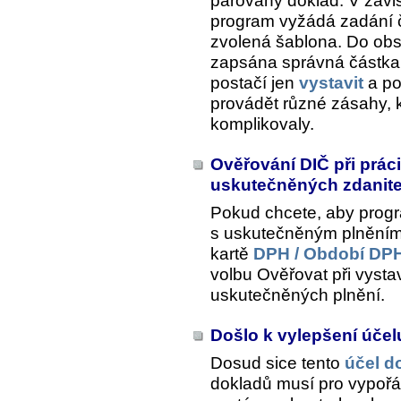
párovaný doklad
. V záv
program vyžádá zadání č
zvolená šablona. Do ob
zapsána správná částka 
postačí jen
vystavit
a po
provádět různé zásahy, 
komplikovaly.
Ověřování DIČ při prác
uskutečněných zdanite
Pokud chcete, aby prog
s uskutečněným plněním, 
kartě
DPH / Období DPH
volbu
Ověřovat při vystav
uskutečněných plnění
.
Došlo k vylepšení úče
Dosud sice tento
účel d
dokladů musí pro vypořád