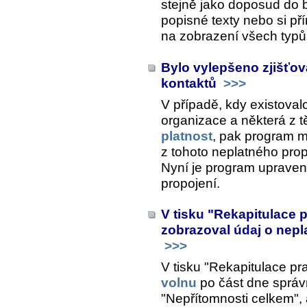
stejně jako doposud do 
popisné texty nebo si pří
na zobrazení všech typů
Bylo vylepšeno zjišťov
kontaktů
>>>
V případě, kdy existoval
organizace a některá z 
platnost
, pak program m
z tohoto neplatného prop
Nyní je program upraven
propojení.
V tisku "Rekapitulace 
zobrazoval údaj o nepl
>>>
V tisku "Rekapitulace pr
volnu
po část dne správ
"Nepřítomnosti celkem",