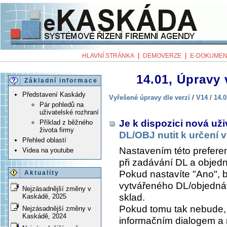
|
|
HLAVNÍ STRÁNKA
DEMOVERZE
E-DOKUMEN
14.01, Úpravy 
Základní informace
Představení Kaskády
Vyřešené úpravy dle verzí
/
V14
/
14.0
Pár pohledů na
uživatelské rozhraní
Je k dispozici nová už
Příklad z běžného
života firmy
DL/OBJ nutit k určení 
Přehled oblastí
Nastavením této prefere
Videa na youtube
při zadávání DL a objed
Pokud nastavíte "Ano", 
Aktuality
vytvářeného DL/objednáv
Nejzásadnější změny v
sklad.
Kaskádě, 2025
Pokud tomu tak nebude, 
Nejzásadnější změny v
Kaskádě, 2024
informačním dialogem a n