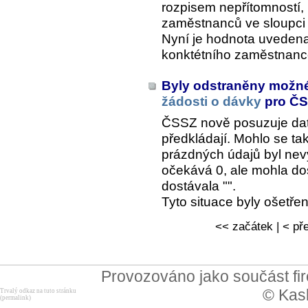
rozpisem nepřítomností, 
zaměstnanců ve sloupci "
Nyní je hodnota uvedena
konktétního zaměstnanc
Byly odstraněny možn
žádosti o dávky
pro Č
ČSSZ nově posuzuje data
předkládají. Mohlo se tak
prázdných údajů byl ne
očekává 0, ale mohla dos
dostávala "".
Tyto situace byly ošetř
<< začátek | < pře
Provozováno jako součást f
© Kask
Trvalý odkaz na tuto stránku
(permalink)