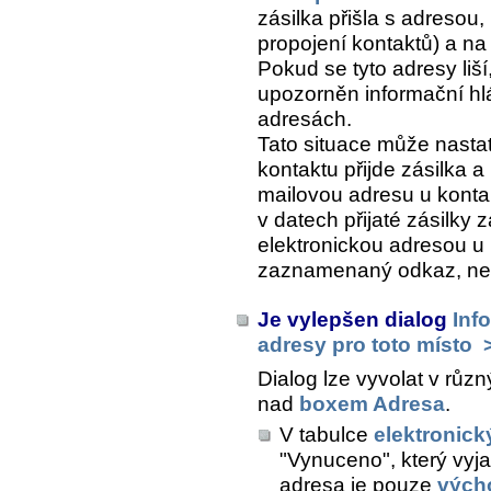
zásilka přišla s adresou
propojení kontaktů) a n
Pokud se tyto adresy liší
upozorněn informační hl
adresách.
Tato situace může nasta
kontaktu přijde zásilka a 
mailovou adresu u konta
v datech přijaté zásilk
elektronickou adresou u
zaznamenaný odkaz, ne 
Je vylepšen dialog
Inf
adresy pro toto místo
Dialog lze vyvolat v růz
nad
boxem Adresa
.
V tabulce
elektronick
"Vynuceno", který vyja
adresa je pouze
vých