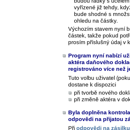
budou řádky s účelem
vyřízené již tehdy, kdy
bude shodné s množstv
ohledu na částky.
Výchozím stavem nyní bude
částek, takže pokud potře
prosím příslušný údaj v k
Program nyní nabízí už
aktéra daňového dokla
registrováno více než 
Tuto volbu uživatel (po
dostane k dispozici
při tvorbě nového dok
při změně aktéra v do
Byla doplněna kontrola
odpovědi na přijatou z
Při
odpovědi na zásilku