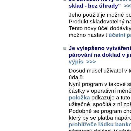
sklad - bez úhrady"
>>
Jeho použití je možné 
Produkt skladovatelný
n
Tento nový účel dodávky
možno nastavit
účetní 
Je vylepšeno vytváření
párování na doklad v ji
výpis
>>>
Dosud musel uživatel v t
údajů.
Nyní program v takové si
částky v operativní měně
položka
odkazuje a tuto 
užitečné, spočítá z ní zp
Podobně se program chov
který by se platba napáro
prohlížeče řádku bank