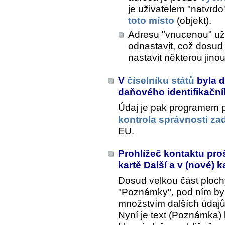
je uživatelem "natvrd
toto místo
(objekt).
Adresu "vnucenou" uži
odnastavit, což dosu
nastavit některou jino
V
číselníku států
byla d
daňového identifikační
Údaj je pak programem po
kontrola správnosti z
EU.
Prohlížeč kontaktu pr
kartě Další a v (nové) 
Dosud velkou část ploch
"Poznámky", pod ním by
množstvím dalších údajů
Nyní je text (Poznámka) 