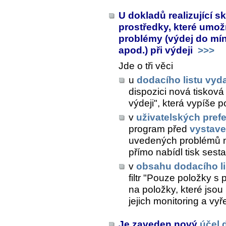
U dokladů realizující s
prostředky, které umož
problémy (výdej do mín
apod.) při výdeji
>>>
Jde o tři věci
u
dodacího listu vy
dispozici nová tiskov
výdeji", která vypíše
v
uživatelských pref
program před
vystav
uvedených problémů n
přímo nabídl tisk ses
v
obsahu dodacího li
filtr "Pouze položky s
na položky, které jsou
jejich monitoring a vyř
Je zaveden nový
účel 