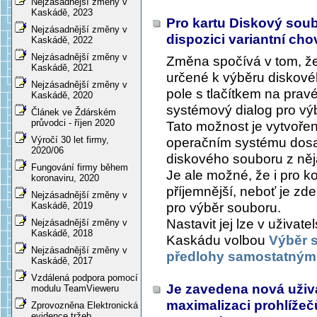
Nejzásadnější změny v
Kaskádě, 2023
Pro kartu
Diskový sou
Nejzásadnější změny v
dispozici variantní ch
Kaskádě, 2022
Nejzásadnější změny v
Změna spočívá v tom, ž
Kaskádě, 2021
určené k výběru diskové
Nejzásadnější změny v
pole s tlačítkem na pravé
Kaskádě, 2020
systémový dialog pro vý
Článek ve Ždárském
průvodci - říjen 2020
Tato možnost je vytvořena
Výročí 30 let firmy,
operačním systému dos
2020/06
diskového souboru z ně
Fungování firmy během
Je ale možné, že i pro 
koronaviru, 2020
příjemnější, neboť je zd
Nejzásadnější změny v
pro výběr souboru.
Kaskádě, 2019
Nastavit jej lze v uživat
Nejzásadnější změny v
Kaskádě, 2018
Kaskádu volbou
Výběr s
Nejzásadnější změny v
předlohy samostatným
Kaskádě, 2017
Vzdálená podpora pomocí
Je zavedena nová uživa
modulu TeamVieweru
maximalizaci prohlížeč
Zprovozněna Elektronická
evidence tržeb