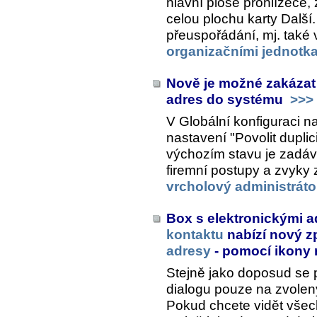
hlavní ploše prohlížeče, 
celou plochu karty
Další
přeuspořádání, mj. také 
organizačními jednotk
Nově je možné zakázat
adres do systému
>>>
V Globální konfiguraci n
nastavení "Povolit duplic
výchozím stavu je zadá
firemní postupy a zvyky 
vrcholový administráto
Box s elektronickými 
kontaktu
nabízí nový z
adresy
- pomocí ikony 
Stejně jako doposud se po
dialogu pouze na zvole
Pokud chcete vidět všec