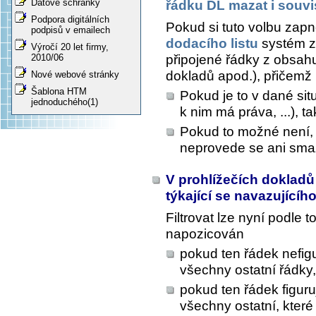
Datové schránky
řádku DL mazat i souvi
Podpora digitálních
Pokud si tuto volbu zapn
podpisů v emailech
dodacího listu
systém z
Výročí 20 let firmy,
připojené řádky z obsahu
2010/06
dokladů apod.), přičemž
Nové webové stránky
Šablona HTM
Pokud je to v dané sit
jednoduchého(1)
k nim má práva, ...), 
Pokud to možné není,
neprovede se ani sma
V prohlížečích dokladů 
týkající se navazujícíh
Filtrovat lze nyní podle 
napozicován
pokud ten řádek nefigu
všechny ostatní řádky
pokud ten řádek figuru
všechny ostatní, které