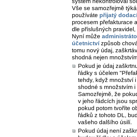
systém nekontroloval sou
Vše se samozřejmě týká s
používáte
přijatý dodací
procesem přefakturace a
dle příslušných pravidel, 
Nyní může
administráto
účetnictví
způsob chován
tomu nový údaj, zaškrtá
shodná nejen množstvím 
Pokud je údaj zaškrtnu
řádky s účelem "Přefa
tehdy, když množství i
shodné s množstvím i 
Samozřejmě, že pokud 
v jeho řádcích jsou s
pokud potom tvoříte ob
řádků z tohoto DL, bu
vašeho dalšího úsilí.
Pokud údaj není zaškrt