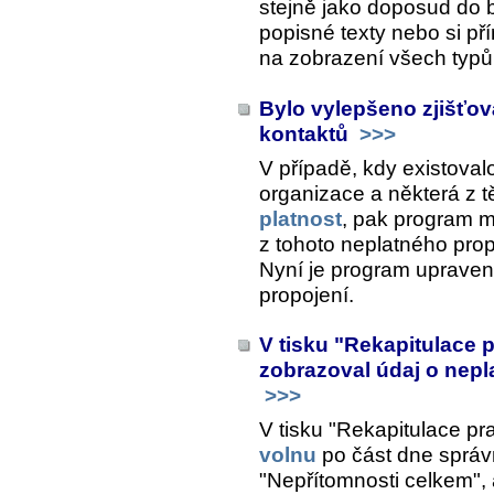
stejně jako doposud do 
popisné texty nebo si pří
na zobrazení všech typů
Bylo vylepšeno zjišťov
kontaktů
>>>
V případě, kdy existoval
organizace a některá z 
platnost
, pak program m
z tohoto neplatného prop
Nyní je program upraven
propojení.
V tisku "Rekapitulace 
zobrazoval údaj o nepl
>>>
V tisku "Rekapitulace pr
volnu
po část dne správ
"Nepřítomnosti celkem",