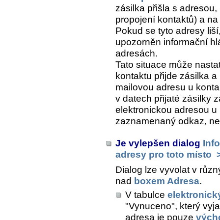
zásilka přišla s adresou
propojení kontaktů) a n
Pokud se tyto adresy liší
upozorněn informační hl
adresách.
Tato situace může nasta
kontaktu přijde zásilka a 
mailovou adresu u konta
v datech přijaté zásilk
elektronickou adresou u
zaznamenaný odkaz, ne 
Je vylepšen dialog
Inf
adresy pro toto místo
Dialog lze vyvolat v růz
nad
boxem Adresa
.
V tabulce
elektronick
"Vynuceno", který vyja
adresa je pouze
vých