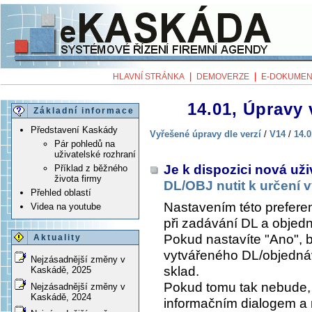
|
|
HLAVNÍ STRÁNKA
DEMOVERZE
E-DOKUMEN
14.01, Úpravy 
Základní informace
Představení Kaskády
Vyřešené úpravy dle verzí
/
V14
/
14.0
Pár pohledů na
uživatelské rozhraní
Je k dispozici nová už
Příklad z běžného
života firmy
DL/OBJ nutit k určení 
Přehled oblastí
Nastavením této prefere
Videa na youtube
při zadávání DL a objed
Pokud nastavíte "Ano", 
Aktuality
vytvářeného DL/objednáv
Nejzásadnější změny v
sklad.
Kaskádě, 2025
Pokud tomu tak nebude, 
Nejzásadnější změny v
Kaskádě, 2024
informačním dialogem a n