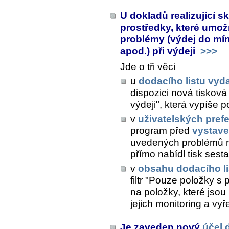
U dokladů realizující s
prostředky, které umož
problémy (výdej do mín
apod.) při výdeji
>>>
Jde o tři věci
u
dodacího listu vy
dispozici nová tiskov
výdeji", která vypíše
v
uživatelských pref
program před
vystav
uvedených problémů n
přímo nabídl tisk ses
v
obsahu dodacího li
filtr "Pouze položky s
na položky, které jsou
jejich monitoring a vyř
Je zaveden nový
účel 