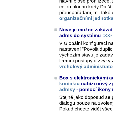
hlavní ploše prohlížeče, 
celou plochu karty
Další
přeuspořádání, mj. také 
organizačními jednotk
Nově je možné zakázat
adres do systému
>>>
V Globální konfiguraci n
nastavení "Povolit duplic
výchozím stavu je zadá
firemní postupy a zvyky 
vrcholový administráto
Box s elektronickými 
kontaktu
nabízí nový z
adresy
- pomocí ikony 
Stejně jako doposud se po
dialogu pouze na zvole
Pokud chcete vidět všec