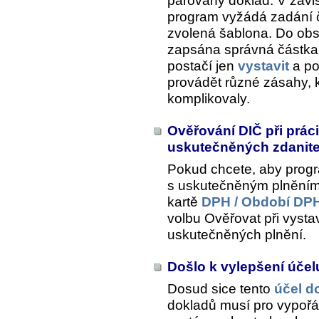
párovaný doklad
. V záv
program vyžádá zadání č
zvolená šablona. Do ob
zapsána správná částka 
postačí jen
vystavit
a po
provádět různé zásahy, 
komplikovaly.
Ověřování DIČ při prác
uskutečněných zdanite
Pokud chcete, aby prog
s uskutečněným plněním, 
kartě
DPH / Období DPH
volbu
Ověřovat při vystav
uskutečněných plnění
.
Došlo k vylepšení úče
Dosud sice tento
účel d
dokladů musí pro vypořád