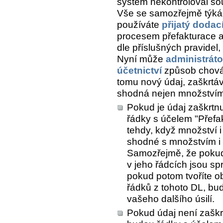
systém nekontroloval sou
Vše se samozřejmě týká s
používáte
přijatý dodací
procesem přefakturace a
dle příslušných pravidel, 
Nyní může
administráto
účetnictví
způsob chován
tomu nový údaj, zaškrtá
shodná nejen množstvím 
Pokud je údaj zaškrtnu
řádky s účelem "Přefa
tehdy, když množství i
shodné s množstvím i 
Samozřejmě, že pokud 
v jeho řádcích jsou s
pokud potom tvoříte ob
řádků z tohoto DL, bu
vašeho dalšího úsilí.
Pokud údaj není zaškrt