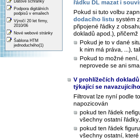
Datové schránky
řádku DL mazat i souvi
Podpora digitálních
Pokud si tuto volbu zapn
podpisů v emailech
dodacího listu
systém z
Výročí 20 let firmy,
připojené řádky z obsahu
2010/06
dokladů apod.), přičemž
Nové webové stránky
Šablona HTM
Pokud je to v dané sit
jednoduchého(1)
k nim má práva, ...), 
Pokud to možné není,
neprovede se ani sma
V prohlížečích dokladů 
týkající se navazujícíh
Filtrovat lze nyní podle 
napozicován
pokud ten řádek nefigu
všechny ostatní řádky
pokud ten řádek figuru
všechny ostatní, které