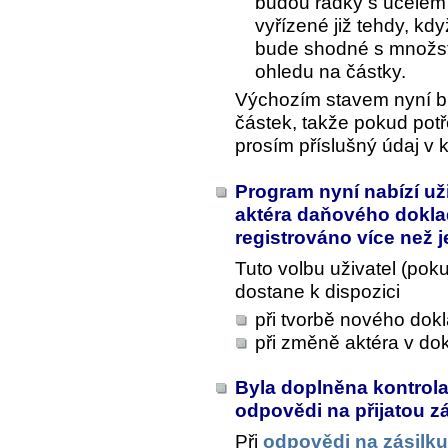
budou řádky s účelem
vyřízené již tehdy, kdy
bude shodné s množstv
ohledu na částky.
Výchozím stavem nyní bude
částek, takže pokud potře
prosím příslušný údaj v k
Program nyní nabízí už
aktéra daňového dokla
registrováno více než 
Tuto volbu uživatel (po
dostane k dispozici
při tvorbě nového dok
při změně aktéra v do
Byla doplněna kontrola
odpovědi na přijatou z
Při
odpovědi na zásilku