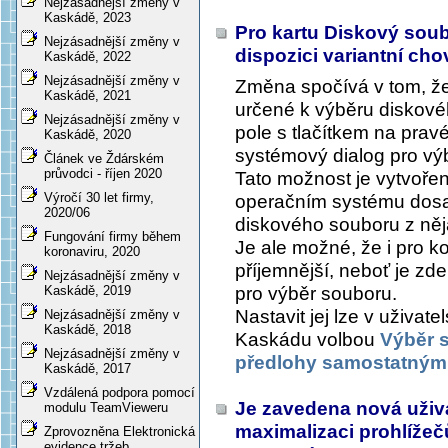
Nejzásadnější změny v
Kaskádě, 2023
Pro kartu
Diskový sou
Nejzásadnější změny v
dispozici variantní ch
Kaskádě, 2022
Nejzásadnější změny v
Změna spočívá v tom, ž
Kaskádě, 2021
určené k výběru diskové
Nejzásadnější změny v
pole s tlačítkem na pravé
Kaskádě, 2020
systémový dialog pro vý
Článek ve Ždárském
průvodci - říjen 2020
Tato možnost je vytvořena
Výročí 30 let firmy,
operačním systému dos
2020/06
diskového souboru z ně
Fungování firmy během
Je ale možné, že i pro 
koronaviru, 2020
příjemnější, neboť je zd
Nejzásadnější změny v
pro výběr souboru.
Kaskádě, 2019
Nastavit jej lze v uživat
Nejzásadnější změny v
Kaskádě, 2018
Kaskádu volbou
Výběr s
Nejzásadnější změny v
předlohy samostatným
Kaskádě, 2017
Vzdálená podpora pomocí
Je zavedena nová uživa
modulu TeamVieweru
maximalizaci prohlížeč
Zprovozněna Elektronická
evidence tržeb