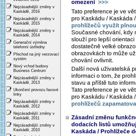
omezení
>>>
Nejzásadnější změny v
Tato preference je ve vě
Kaskádě, 2016
pro Kaskádu / Kaskáda /
Nejzásadnější změny v
Kaskádě, 2015
prohlížečů využít plno
Nejzásadnější změny v
Současné chování, kdy n
Kaskádě, 2014
slouží pro lepší orienta
Generační výměna
dostatečně velké obrazov
telefonní ústředny
obrazovkách to může uživ
Přechod na jiný verzovací
systém
chování ovlivnit.
Nový vchod budovy
Další nová uživatelská 
Business Centrum
informaci o tom, že pro
Nejzásadnější změny v
stavu a příště tuto inform
Kaskádě, 2013
Tato preference je ve vě
Ukončení provozu faxové
linky
pro Kaskádu / Kaskáda /
Nejzásadnější změny v
prohlížečů zapamatovat
Kaskádě, 2012
Nejzásadnější změny v
Zásadní změnu funkčno
Kaskádě, 2011
dodacích listů umožňu
Nejzásadnější změny v
Kaskádě, 2010
Kaskáda / Prohlížeče d