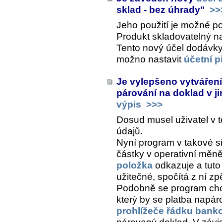
sklad - bez úhrady"
>>
Jeho použití je možné 
Produkt skladovatelný
n
Tento nový účel dodávky
možno nastavit
účetní 
Je vylepšeno vytváření
párování na doklad v ji
výpis
>>>
Dosud musel uživatel v t
údajů.
Nyní program v takové si
částky v operativní měně
položka
odkazuje a tuto 
užitečné, spočítá z ní zp
Podobně se program chov
který by se platba napáro
prohlížeče řádku bank