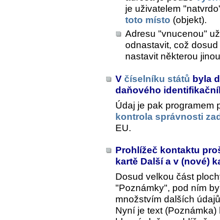
je uživatelem "natvrd
toto místo
(objekt).
Adresu "vnucenou" uži
odnastavit, což dosu
nastavit některou jino
V
číselníku států
byla d
daňového identifikační
Údaj je pak programem po
kontrola správnosti z
EU.
Prohlížeč kontaktu pr
kartě Další a v (nové) 
Dosud velkou část ploch
"Poznámky", pod ním by
množstvím dalších údajů
Nyní je text (Poznámka) 