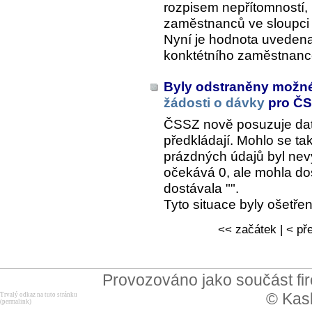
rozpisem nepřítomností, 
zaměstnanců ve sloupci "
Nyní je hodnota uvedena
konktétního zaměstnanc
Byly odstraněny možn
žádosti o dávky
pro Č
ČSSZ nově posuzuje data
předkládají. Mohlo se tak
prázdných údajů byl ne
očekává 0, ale mohla dos
dostávala "".
Tyto situace byly ošetř
<< začátek | < pře
Provozováno jako součást f
© Kask
Trvalý odkaz na tuto stránku
(permalink)