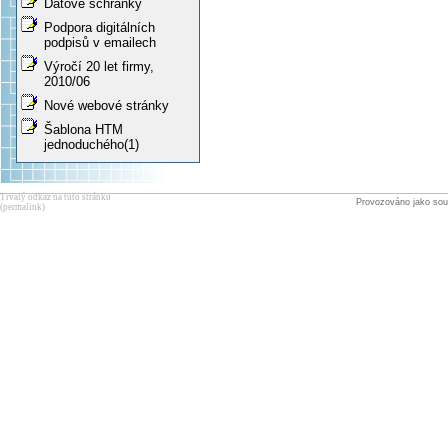
Datové schránky
Podpora digitálních
podpisů v emailech
Výročí 20 let firmy,
2010/06
Nové webové stránky
Šablona HTM
jednoduchého(1)
Trvalý odkaz na tuto stránku
Provozováno jako sou
(permalink)