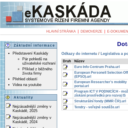
|
|
HLAVNÍ STRÁNKA
DEMOVERZE
E-DOKUMEN
Dot
Základní informace
Představení Kaskády
Odkazy do internetu
/
Legislativa a p
Pár pohledů na
Druh
Název
uživatelské rozhraní
Euro Info Centrum Praha.url
Příklad z běžného
European Personell Selection Off
života firmy
(EPSO).url
Přehled oblastí
European Researcher's mobility
Videa na youtube
portal.url
Program ICT V PODNICÍCH - mož
získání prostředků pro rozvoj IS
Aktuality
Strukturální fondy (MMR ČR).url
Nejzásadnější změny v
Tendry - veřejné soutěže.url
Kaskádě, 2025
Nejzásadnější změny v
Kaskádě, 2024