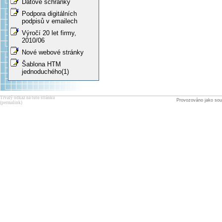
Datové schránky
Podpora digitálních
podpisů v emailech
Výročí 20 let firmy,
2010/06
Nové webové stránky
Šablona HTM
jednoduchého(1)
Trvalý odkaz na tuto stránku
Provozováno jako sou
(permalink)