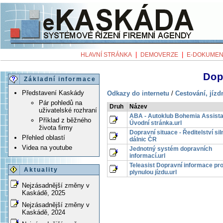
|
|
HLAVNÍ STRÁNKA
DEMOVERZE
E-DOKUMEN
Dop
Základní informace
Představení Kaskády
Odkazy do internetu
/
Cestování, jízd
Pár pohledů na
Druh
Název
uživatelské rozhraní
ABA - Autoklub Bohemia Assist
Příklad z běžného
Úvodní stránka.url
života firmy
Dopravní situace - Ředitelství sil
Přehled oblastí
dálnic ČR
Videa na youtube
Jednotný systém dopravních
informací.url
Teleasist Dopravní informace pr
Aktuality
plynulou jízdu.url
Nejzásadnější změny v
Kaskádě, 2025
Nejzásadnější změny v
Kaskádě, 2024