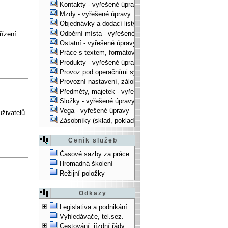
Kontakty - vyřešené úpravy
Mzdy - vyřešené úpravy
Objednávky a dodací listy - vyřešené úpravy
Odběrní místa - vyřešené úpravy
řízení
Ostatní - vyřešené úpravy
Práce s textem, formátování, ... - vyřešené úpravy
Produkty - vyřešené úpravy
Provoz pod operačními systémy, technologické věci - vy
Provozní nastavení, zálohování, instalace, ... - vyřešen
Předměty, majetek - vyřešené úpravy
Složky - vyřešené úpravy
Vega - vyřešené úpravy
uživatelů
Zásobníky (sklad, pokladna, bank. účet) - vyřešené úpra
Ceník služeb
Časové sazby za práce
Hromadná školení
Režijní položky
Odkazy
Legislativa a podnikání
Vyhledávače, tel.sez.
Cestování, jízdní řády