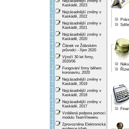
Nejzásadnější změny v
Kaskádě, 2023
Nejzásadnější změny v
Kaskádě, 2022
Prác
Nejzásadnější změny v
Sdíl
Kaskádě, 2021
Nejzásadnější změny v
Kaskádě, 2020
Článek ve Ždárském
průvodci - říjen 2020
Výročí 30 let firmy,
2020/06
Náku
Fungování firmy během
Říze
koronaviru, 2020
Nejzásadnější změny v
Kaskádě, 2019
Nejzásadnější změny v
Kaskádě, 2018
Nejzásadnější změny v
Kaskádě, 2017
Fina
Vzdálená podpora pomocí
modulu TeamVieweru
Zprovozněna Elektronická
evidence tržeb