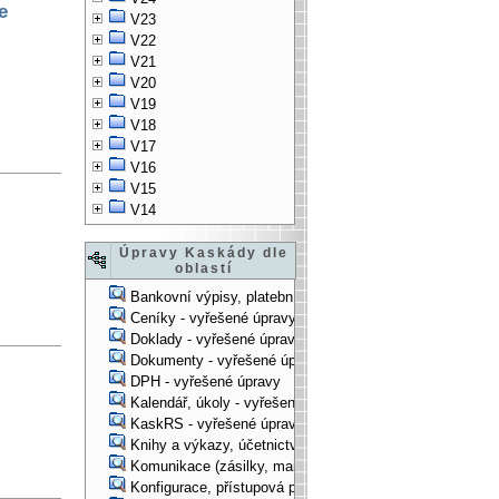
e
V23
V22
V21
V20
V19
V18
V17
V16
V15
V14
Úpravy Kaskády dle
oblastí
Bankovní výpisy, platební příkazy - vyřešené úpravy
Ceníky - vyřešené úpravy
Doklady - vyřešené úpravy
Dokumenty - vyřešené úpravy
DPH - vyřešené úpravy
Kalendář, úkoly - vyřešené úpravy
KaskRS - vyřešené úpravy
Knihy a výkazy, účetnictví - vyřešené úpravy
Komunikace (zásilky, mail-systém, ...) - vyřešené úpravy
Konfigurace, přístupová práva, ... - vyřešené úpravy