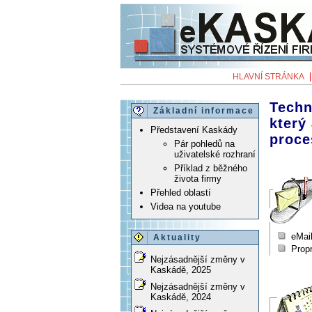
HLAVNÍ STRÁNKA
Techn
Základní informace
který
Představení Kaskády
proce
Pár pohledů na
uživatelské rozhraní
Příklad z běžného
života firmy
Přehled oblastí
Videa na youtube
eMail
Aktuality
Prop
Nejzásadnější změny v
Kaskádě, 2025
Nejzásadnější změny v
Kaskádě, 2024