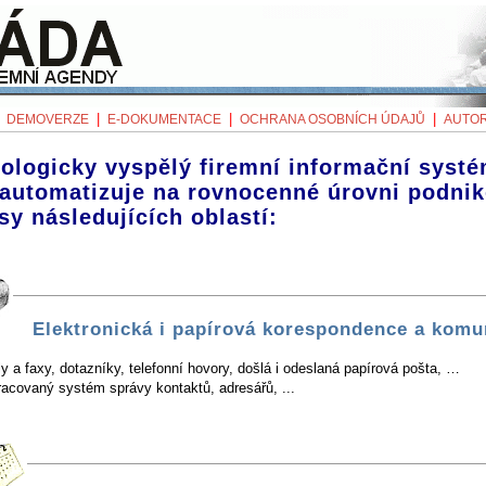
|
|
|
|
DEMOVERZE
E-DOKUMENTACE
OCHRANA OSOBNÍCH ÚDAJŮ
AUTOR
ologicky vyspělý firemní informační systé
 automatizuje na rovnocenné úrovni podni
sy následujících oblastí:
Elektronická i papírová korespondence a komu
y a faxy, dotazníky, telefonní hovory, došlá i odeslaná papírová pošta, …
racovaný systém správy kontaktů, adresářů, ...