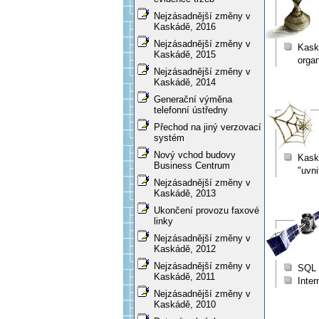
Nejzásadnější změny v
Kaskádě, 2016
Nejzásadnější změny v
Kask
Kaskádě, 2015
orga
Nejzásadnější změny v
Kaskádě, 2014
Generační výměna
telefonní ústředny
Přechod na jiný verzovací
systém
Nový vchod budovy
Kaská
Business Centrum
"uvni
Nejzásadnější změny v
Kaskádě, 2013
Ukončení provozu faxové
linky
Nejzásadnější změny v
Kaskádě, 2012
Nejzásadnější změny v
SQL d
Kaskádě, 2011
Inte
Nejzásadnější změny v
Kaskádě, 2010