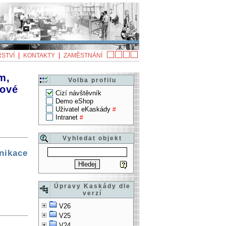
|
|
STVÍ
KONTAKTY
ZAMĚSTNÁNÍ
m,
Volba profilu
kové
Cizí návštěvník
Demo eShop
Uživatel eKaskády
#
Intranet
#
Vyhledat objekt
nikace
Úpravy Kaskády dle
verzí
V26
V25
V24