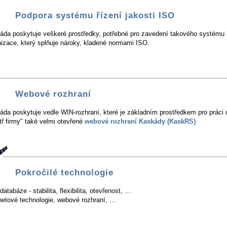
Podpora systému řízení jakosti ISO
áda poskytuje veškeré prostředky, potřebné pro zavedení takového systému 
nizace, který splňuje nároky, kladené normami ISO.
Webové rozhraní
da poskytuje vedle WIN-rozhraní, které je základním prostředkem pro práci 
tř firmy" také velmi otevřené
webové rozhraní Kaskády (KaskRS)
Pokročilé technologie
atabáze - stabilita, flexibilita, otevřenost, …
rnetové technologie, webové rozhraní, …