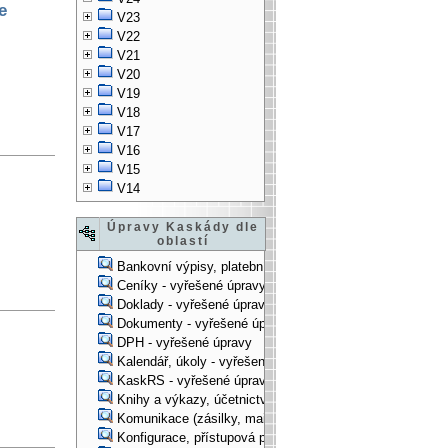
e
V23
V22
V21
V20
V19
V18
V17
V16
V15
V14
Úpravy Kaskády dle
oblastí
Bankovní výpisy, platební příkazy - vyřešené úpravy
Ceníky - vyřešené úpravy
Doklady - vyřešené úpravy
Dokumenty - vyřešené úpravy
DPH - vyřešené úpravy
Kalendář, úkoly - vyřešené úpravy
KaskRS - vyřešené úpravy
Knihy a výkazy, účetnictví - vyřešené úpravy
Komunikace (zásilky, mail-systém, ...) - vyřešené úpravy
Konfigurace, přístupová práva, ... - vyřešené úpravy