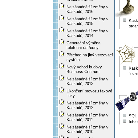
Nejzásadnější změny v
Kaskádě, 2016
Nejzásadnější změny v
Kask
Kaskádě, 2015
orga
Nejzásadnější změny v
Kaskádě, 2014
Generační výměna
telefonní ústředny
Přechod na jiný verzovací
systém
Nový vchod budovy
Kaská
Business Centrum
"uvni
Nejzásadnější změny v
Kaskádě, 2013
Ukončení provozu faxové
linky
Nejzásadnější změny v
Kaskádě, 2012
Nejzásadnější změny v
SQL d
Kaskádě, 2011
Inte
Nejzásadnější změny v
Kaskádě, 2010