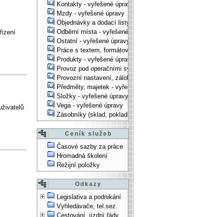
Kontakty - vyřešené úpravy
Mzdy - vyřešené úpravy
Objednávky a dodací listy - vyřešené úpravy
Odběrní místa - vyřešené úpravy
řízení
Ostatní - vyřešené úpravy
Práce s textem, formátování, ... - vyřešené úpravy
Produkty - vyřešené úpravy
Provoz pod operačními systémy, technologické věci - vy
Provozní nastavení, zálohování, instalace, ... - vyřešen
Předměty, majetek - vyřešené úpravy
Složky - vyřešené úpravy
Vega - vyřešené úpravy
uživatelů
Zásobníky (sklad, pokladna, bank. účet) - vyřešené úpra
Ceník služeb
Časové sazby za práce
Hromadná školení
Režijní položky
Odkazy
Legislativa a podnikání
Vyhledávače, tel.sez.
Cestování, jízdní řády