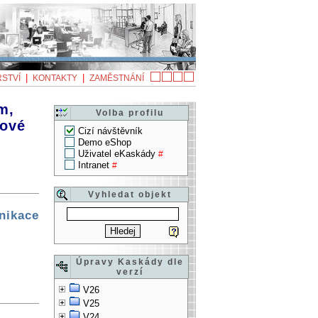
|
|
STVÍ
KONTAKTY
ZAMĚSTNÁNÍ
m,
Volba profilu
kové
Cizí návštěvník
Demo eShop
Uživatel eKaskády
#
Intranet
#
Vyhledat objekt
nikace
Úpravy Kaskády dle
verzí
V26
V25
V24