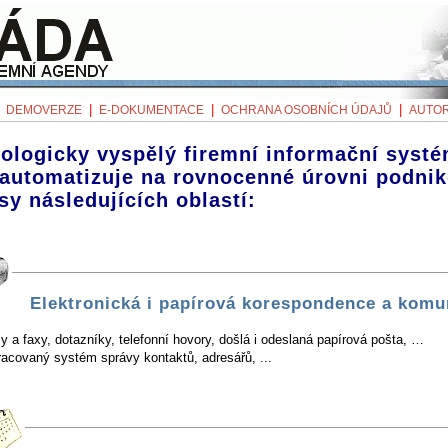
|
|
|
|
DEMOVERZE
E-DOKUMENTACE
OCHRANA OSOBNÍCH ÚDAJŮ
AUTOR
ologicky vyspělý firemní informační systé
 automatizuje na rovnocenné úrovni podni
sy následujících oblastí:
Elektronická i papírová korespondence a komu
y a faxy, dotazníky, telefonní hovory, došlá i odeslaná papírová pošta, …
racovaný systém správy kontaktů, adresářů, ...