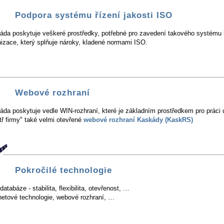
Podpora systému řízení jakosti ISO
áda poskytuje veškeré prostředky, potřebné pro zavedení takového systému 
nizace, který splňuje nároky, kladené normami ISO.
Webové rozhraní
da poskytuje vedle WIN-rozhraní, které je základním prostředkem pro práci 
tř firmy" také velmi otevřené
webové rozhraní Kaskády (KaskRS)
Pokročilé technologie
atabáze - stabilita, flexibilita, otevřenost, …
rnetové technologie, webové rozhraní, …