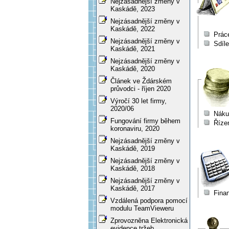
Nejzásadnější změny v
Kaskádě, 2023
Nejzásadnější změny v
Kaskádě, 2022
Prác
Nejzásadnější změny v
Sdíl
Kaskádě, 2021
Nejzásadnější změny v
Kaskádě, 2020
Článek ve Ždárském
průvodci - říjen 2020
Výročí 30 let firmy,
2020/06
Náku
Fungování firmy během
Říze
koronaviru, 2020
Nejzásadnější změny v
Kaskádě, 2019
Nejzásadnější změny v
Kaskádě, 2018
Nejzásadnější změny v
Kaskádě, 2017
Fina
Vzdálená podpora pomocí
modulu TeamVieweru
Zprovozněna Elektronická
evidence tržeb