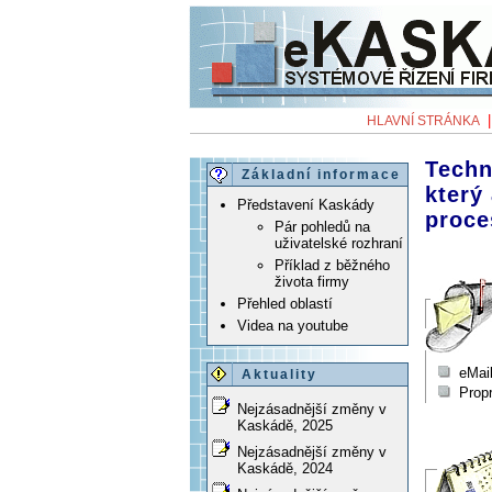
HLAVNÍ STRÁNKA
Techn
Základní informace
který
Představení Kaskády
proce
Pár pohledů na
uživatelské rozhraní
Příklad z běžného
života firmy
Přehled oblastí
Videa na youtube
eMail
Aktuality
Prop
Nejzásadnější změny v
Kaskádě, 2025
Nejzásadnější změny v
Kaskádě, 2024