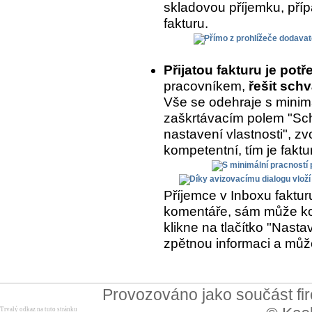
skladovou příjemku, přípa
fakturu.
Přijatou fakturu je potř
pracovníkem,
řešit schv
Vše se odehraje s minimá
zaškrtávacím polem "Sch
nastavení vlastnosti", zvo
kompetentní, tím je fakt
Příjemce v Inboxu fakturu
komentáře, sám může kom
klikne na tlačítko "Nasta
zpětnou informaci a může
Provozováno jako součást f
Trvalý odkaz na tuto stránku