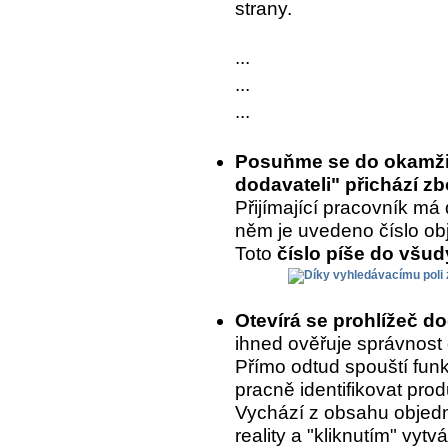
strany.
...
...
...
Posuňme se do okamžik
dodavateli" přichází zb
Přijímající pracovník má 
něm je uvedeno číslo ob
Toto
číslo píše do všu
Otevírá se prohlížeč d
ihned ověřuje správnost
Přímo odtud spouští fun
pracně identifikovat prod
Vychází z obsahu objedn
reality a "kliknutím" vytvá