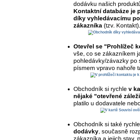
dodávku našich produkt
Kontaktní databáze je 
díky vyhledávacímu po
zákazníka
(tzv. Kontakt)
Otevřel se "Prohlížeč 
vše, co se zákazníkem ja
pohledávky/závazky po 
písmem vpravo nahoře ta
Obchodník si rychle
v ka
nějaké "otevřené záleži
platilo u dodavatele nebo
Obchodník si také rychl
dodávky
, současně roz
zákazníka a jejich stav,