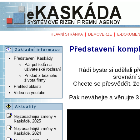
|
|
HLAVNÍ STRÁNKA
DEMOVERZE
E-DOKUMEN
Představení komp
Základní informace
Představení Kaskády
Pár pohledů na
Rádi byste si udělali 
uživatelské rozhraní
Příklad z běžného
srovnání 
života firmy
Chcete se přesvědčit, ž
Přehled oblastí
Videa na youtube
Pak neváhejte a věnujte 
Aktuality
Nejzásadnější změny v
Kaskádě, 2025
Nejzásadnější změny v
Kaskádě, 2024