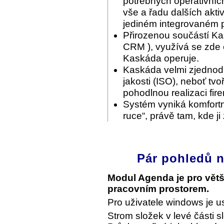
potřebných operativníc
vše a řadu dalších akti
jediném integrovaném p
Přirozenou součástí Ka
CRM ), využívá se zde c
Kaskáda operuje.
Kaskáda velmi zjednodu
jakosti (ISO), neboť tvo
pohodlnou realizaci fir
Systém vyniká komfortn
ruce“, právě tam, kde ji
Pár pohledů n
Modul Agenda je pro vět
pracovním prostorem.
Pro uživatele windows je u
Strom složek v levé části s