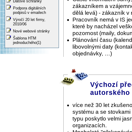
Datové schránky
zákazníkem a vzájemně 
Podpora digitálních
dělá levá) - zákazník v
podpisů v emailech
Pracovník nemá v IS je
Výročí 20 let firmy,
2010/06
které by nacházel vešk
Nové webové stránky
pozornost (maily, doku
Šablona HTM
Plánování času (kalen
jednoduchého(1)
libovolnými daty (konta
objednávky, …)
Výchozí pře
autorského
více než 30 let zkušeno
systému a se stovkami
typu poskytlo velmi ja
organizacích.