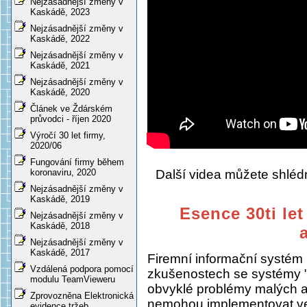
Nejzásadnější změny v
Kaskádě, 2023
Nejzásadnější změny v
Kaskádě, 2022
Nejzásadnější změny v
Kaskádě, 2021
Nejzásadnější změny v
Kaskádě, 2020
Článek ve Ždárském
průvodci - říjen 2020
Výročí 30 let firmy,
2020/06
Fungování firmy během
Další videa můžete shlé
koronaviru, 2020
Nejzásadnější změny v
Kaskádě, 2019
Esence 30ti let
Nejzásadnější změny v
Kaskádě, 2018
Nejzásadnější změny v
Kaskádě, 2017
Firemní informační systém
Vzdálená podpora pomocí
zkušenostech se systémy "
modulu TeamVieweru
obvyklé problémy malých a s
Zprovozněna Elektronická
nemohou implementovat ve
evidence tržeb