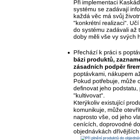
Při implementaci Kaskády
systému se zadávají inf
každá věc má svůj život
"konkrétní realizaci". Uč
do systému zadávali až to
doby měli vše vy svých 
Přechází k práci s popt
bázi produktů, zaznam
zásadních podpěr fire
poptávkami, nákupem až 
Pokud potřebuje, může o
definovat jeho podstatu, 
"kultivovat".
Kterýkoliv existující pr
komunikuje, může otevřít
naprosto vše, od jeho vla
cenících, doprovodné do
objednávkách dřívějších 