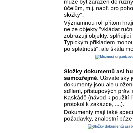
může být zařazen do různý
účelům, m.j. např. pro poh
složky".
Významnou roli přitom hrají
nelze objekty "vkládat ručn
zobrazují objekty, splňujíc
Typickým příkladem mohou 
po splatnosti", ale škála m
Složky dokumentů asi bu
samozřejmé.
Uživatelsky j
dokumenty jsou ale uložen
sdílení, přístupových práv,
Kaskádě (návod k použití Pr
protokol k zakázce, ....).
Dokumenty mají také speciá
požadavky, znalostní báze 