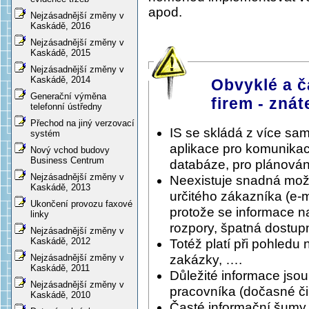
apod.
Nejzásadnější změny v
Kaskádě, 2016
Nejzásadnější změny v
Kaskádě, 2015
Nejzásadnější změny v
Kaskádě, 2014
Obvyklé a č
Generační výměna
firem - znát
telefonní ústředny
Přechod na jiný verzovací
IS se skládá z více sa
systém
aplikace pro komunikac
Nový vchod budovy
Business Centrum
databáze, pro plánování
Nejzásadnější změny v
Neexistuje snadná možnos
Kaskádě, 2013
určitého zákazníka (e-
Ukončení provozu faxové
protože se informace n
linky
rozpory, špatná dostupn
Nejzásadnější změny v
Kaskádě, 2012
Totéž platí při pohledu 
zakázky, ….
Nejzásadnější změny v
Kaskádě, 2011
Důležité informace jso
Nejzásadnější změny v
pracovníka (dočasné či 
Kaskádě, 2010
Časté informační šumy, 