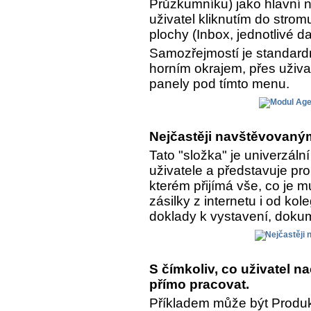
Průzkumníku) jako hlavní n
uživatel kliknutím do strom
plochy (Inbox, jednotlivé da
Samozřejmostí je standar
horním okrajem, přes uživa
panely pod tímto menu.
Nejčastěji navštěvovaným
Tato "složka" je univerzál
uživatele a představuje pro
kterém přijímá vše, co je 
zásilky z internetu i od kol
doklady k vystavení, dokume
S čímkoliv, co uživatel 
přímo pracovat.
Příkladem může být Produkt