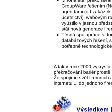
Mnohaleté "překonáván
GroupWare řešením (Nov
agendami (od zakázek p
účetnictví), webovým ro
vyústilo v jasnou předs
stát nová generace fir
Těsná spolupráce s do
databázových řešení, s 
potřebné technologické
A tak v roce 2000 vykrysta
překračování bariér prostě
Že spojíme svět firemních
internetu ... do jednoho fi
Výsledkem 