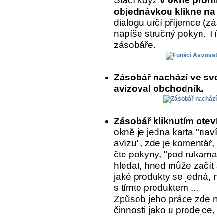
Stačí když
v okně prohl
objednávkou klikne na 
dialogu určí příjemce (
napíše stručný pokyn. T
zásobáře.
Zásobář nachází ve sv
avizoval obchodník.
Zásobář kliknutím ote
okně je jedna karta "naví
avízu", zde je komentář,
čte pokyny, "pod rukama
hledat, hned může začít 
jaké produkty se jedná, 
s tímto produktem ...
Způsob jeho práce zde 
činnosti jako u prodejce,