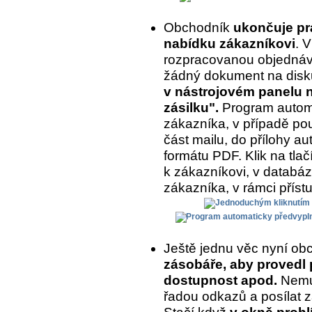
Obchodník
ukončuje prá
nabídku zákazníkovi
. 
rozpracovanou objednávk
žádný dokument na disk
v nástrojovém panelu na
zásilku".
Program automa
zákazníka, v případě pou
část mailu, do přílohy a
formátu PDF. Klik na tlač
k zákazníkovi, v databázi
zákazníka, v rámci příst
Ještě jednu věc nyní ob
zásobáře, aby provedl 
dostupnost apod.
Nemus
řadou odkazů a posílat z