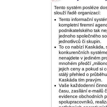
Tento systém posléze do
slouží řadě organizací:
Tento informační systé
kompletní firemní agend
podnikatelského tak ne
jednoho společného sof
jednotlivců či skupin.
To co nabízí Kaskáda, 
konkurenčních systémec
nenajdete v jediném pr
mnohém předčí „miliono
jejich ceny a pokud si 
stálý přehled o průběhu
Kaskáda tím pravým.
Vaše každodenní činnos
času, zasílání e-mailů 
evidence obchodních pří
spolupracovníků, reali