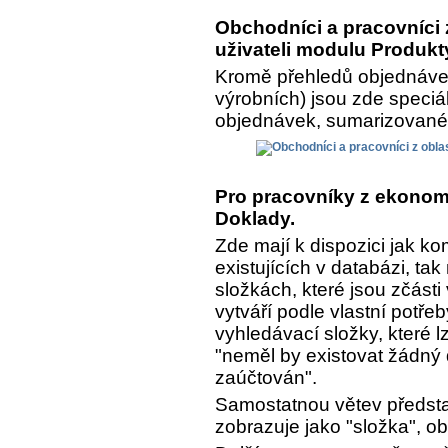
Obchodníci a pracovníci z
uživateli modulu Produkt
Kromě přehledů objednávek
výrobních) jsou zde speciá
objednávek, sumarizované a
Pro pracovníky z ekonomi
Doklady.
Zde mají k dispozici jak k
existujících v databázi, ta
složkách, které jsou zčásti
vytváří podle vlastní potře
vyhledávací složky, které lz
"neměl by existovat žádný 
zaúčtován".
Samostatnou větev předsta
zobrazuje jako "složka", o