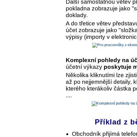
Další samostatnou větev př
pokladna zobrazuje jako "s
doklady.
A do třetice větev předsta
účet zobrazuje jako "složk
výpisy (importy v elektroni
Komplexní pohledy na úč
účetní výkazy
poskytuje m
Několika kliknutími lze zjist
až po nejjemnější detaily, 
kterého kterákoliv částka 
....
Příklad z b
Obchodník přijímá telef