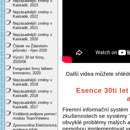
Nejzásadnější změny v
Kaskádě, 2023
Nejzásadnější změny v
Kaskádě, 2022
Nejzásadnější změny v
Kaskádě, 2021
Nejzásadnější změny v
Kaskádě, 2020
Článek ve Ždárském
průvodci - říjen 2020
Výročí 30 let firmy,
2020/06
Fungování firmy během
Další videa můžete shlé
koronaviru, 2020
Nejzásadnější změny v
Kaskádě, 2019
Esence 30ti let
Nejzásadnější změny v
Kaskádě, 2018
Nejzásadnější změny v
Kaskádě, 2017
Firemní informační systém
Vzdálená podpora pomocí
zkušenostech se systémy "
modulu TeamVieweru
obvyklé problémy malých a s
Zprovozněna Elektronická
nemohou implementovat ve
evidence tržeb