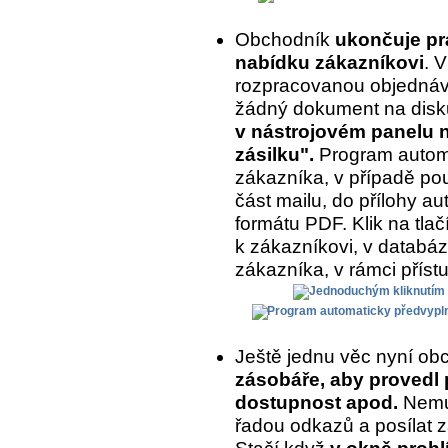
Obchodník
ukončuje prá
nabídku zákazníkovi
. 
rozpracovanou objednávk
žádný dokument na disk
v nástrojovém panelu na
zásilku".
Program automa
zákazníka, v případě pou
část mailu, do přílohy a
formátu PDF. Klik na tlač
k zákazníkovi, v databázi
zákazníka, v rámci příst
Ještě jednu věc nyní ob
zásobáře, aby provedl 
dostupnost apod.
Nemus
řadou odkazů a posílat z