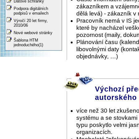
Datové schránky
zákazníkem a vzájemně 
Podpora digitálních
dělá levá) - zákazník v
podpisů v emailech
Pracovník nemá v IS je
Výročí 20 let firmy,
2010/06
které by nacházel vešk
Nové webové stránky
pozornost (maily, doku
Šablona HTM
Plánování času (kalen
jednoduchého(1)
libovolnými daty (konta
objednávky, …)
Výchozí pře
autorského
více než 30 let zkušeno
systému a se stovkami
typu poskytlo velmi ja
organizacích.