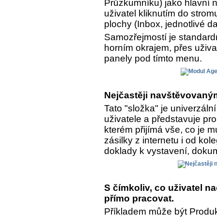
Průzkumníku) jako hlavní n
uživatel kliknutím do strom
plochy (Inbox, jednotlivé da
Samozřejmostí je standar
horním okrajem, přes uživa
panely pod tímto menu.
Nejčastěji navštěvovaným
Tato "složka" je univerzál
uživatele a představuje pro
kterém přijímá vše, co je 
zásilky z internetu i od kol
doklady k vystavení, dokume
S čímkoliv, co uživatel 
přímo pracovat.
Příkladem může být Produkt