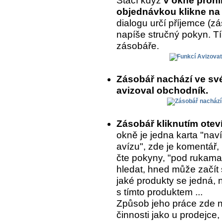
Stačí když
v okně prohl
objednávkou klikne na 
dialogu určí příjemce (
napíše stručný pokyn. T
zásobáře.
Zásobář nachází ve sv
avizoval obchodník.
Zásobář kliknutím ote
okně je jedna karta "naví
avízu", zde je komentář,
čte pokyny, "pod rukama
hledat, hned může začít 
jaké produkty se jedná, 
s tímto produktem ...
Způsob jeho práce zde 
činnosti jako u prodejce,