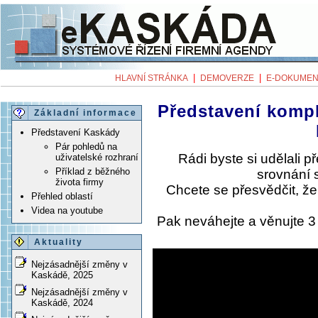
|
|
HLAVNÍ STRÁNKA
DEMOVERZE
E-DOKUMEN
Představení komp
Základní informace
Představení Kaskády
Pár pohledů na
Rádi byste si udělali 
uživatelské rozhraní
Příklad z běžného
srovnání 
života firmy
Chcete se přesvědčit, ž
Přehled oblastí
Videa na youtube
Pak neváhejte a věnujte 
Aktuality
Nejzásadnější změny v
Kaskádě, 2025
Nejzásadnější změny v
Kaskádě, 2024