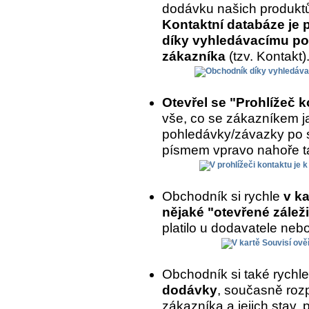
dodávku našich produkt
Kontaktní databáze je 
díky vyhledávacímu po
zákazníka
(tzv. Kontakt)
Otevřel se "Prohlížeč 
vše, co se zákazníkem ja
pohledávky/závazky po 
písmem vpravo nahoře ta
Obchodník si rychle
v ka
nějaké "otevřené záleži
platilo u dodavatele nebo
Obchodník si také rychl
dodávky
, současně roz
zákazníka a jejich stav,