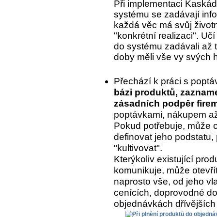
Při implementaci Kaskády
systému se zadávají inf
každá věc má svůj život
"konkrétní realizaci". Uč
do systému zadávali až to
doby měli vše vy svých 
Přechází k práci s popt
bázi produktů, zaznam
zásadních podpěr fire
poptávkami, nákupem až 
Pokud potřebuje, může o
definovat jeho podstatu, 
"kultivovat".
Kterýkoliv existující pr
komunikuje, může otevřít
naprosto vše, od jeho vla
cenících, doprovodné do
objednávkách dřívějších 