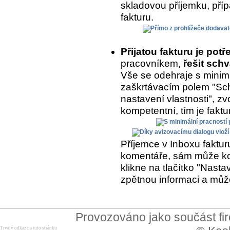
skladovou příjemku, přípa
fakturu.
Přijatou fakturu je potř
pracovníkem,
řešit schv
Vše se odehraje s minimá
zaškrtávacím polem "Sch
nastavení vlastnosti", zvo
kompetentní, tím je fakt
Příjemce v Inboxu fakturu
komentáře, sám může kom
klikne na tlačítko "Nasta
zpětnou informaci a může
Provozováno jako součást f
Trvalý odkaz na tuto stránku