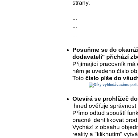
strany.
...
...
...
Posuňme se do okamžik
dodavateli" přichází zb
Přijímající pracovník má 
něm je uvedeno číslo ob
Toto
číslo píše do všu
Otevírá se prohlížeč d
ihned ověřuje správnost
Přímo odtud spouští fun
pracně identifikovat prod
Vychází z obsahu objedn
reality a "kliknutím" vytvá