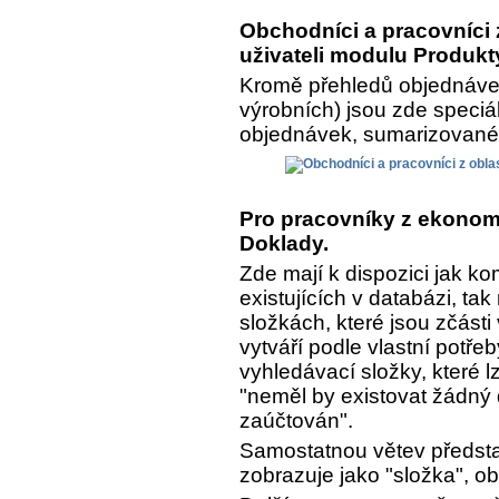
Obchodníci a pracovníci z
uživateli modulu Produkt
Kromě přehledů objednávek
výrobních) jsou zde speciá
objednávek, sumarizované a
Pro pracovníky z ekonomi
Doklady.
Zde mají k dispozici jak k
existujících v databázi, ta
složkách, které jsou zčásti
vytváří podle vlastní potře
vyhledávací složky, které lz
"neměl by existovat žádný 
zaúčtován".
Samostatnou větev předsta
zobrazuje jako "složka", o