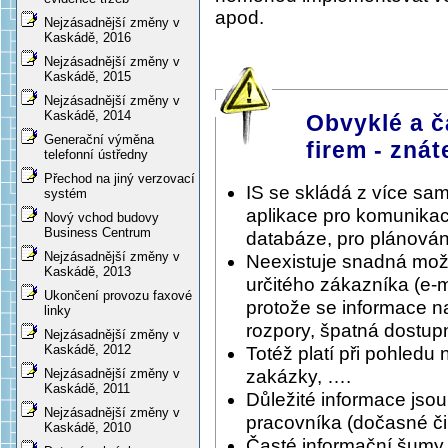
apod.
Nejzásadnější změny v
Kaskádě, 2016
Nejzásadnější změny v
Kaskádě, 2015
Nejzásadnější změny v
Kaskádě, 2014
Obvyklé a č
Generační výměna
firem - znát
telefonní ústředny
Přechod na jiný verzovací
IS se skládá z více sa
systém
aplikace pro komunikac
Nový vchod budovy
Business Centrum
databáze, pro plánování
Nejzásadnější změny v
Neexistuje snadná možnos
Kaskádě, 2013
určitého zákazníka (e-
Ukončení provozu faxové
protože se informace n
linky
rozpory, špatná dostupn
Nejzásadnější změny v
Kaskádě, 2012
Totéž platí při pohledu 
zakázky, ….
Nejzásadnější změny v
Kaskádě, 2011
Důležité informace jso
Nejzásadnější změny v
pracovníka (dočasné či 
Kaskádě, 2010
Časté informační šumy, 