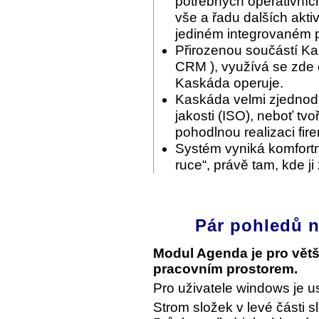
potřebných operativníc
vše a řadu dalších akti
jediném integrovaném p
Přirozenou součástí Ka
CRM ), využívá se zde c
Kaskáda operuje.
Kaskáda velmi zjednodu
jakosti (ISO), neboť tvo
pohodlnou realizaci fir
Systém vyniká komfortn
ruce“, právě tam, kde ji
Pár pohledů n
Modul Agenda je pro vět
pracovním prostorem.
Pro uživatele windows je u
Strom složek v levé části s