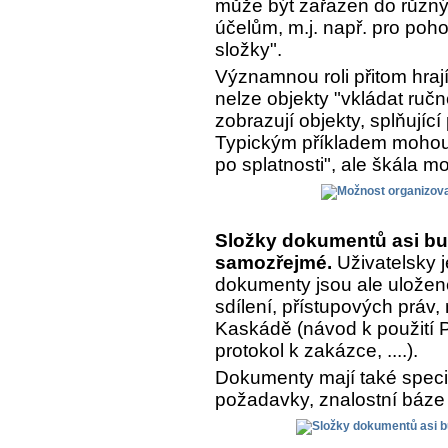
může být zařazen do různý
účelům, m.j. např. pro poh
složky".
Významnou roli přitom hrají
nelze objekty "vkládat ručn
zobrazují objekty, splňujíc
Typickým příkladem mohou 
po splatnosti", ale škála m
Složky dokumentů asi bu
samozřejmé.
Uživatelsky j
dokumenty jsou ale uložen
sdílení, přístupových práv,
Kaskádě (návod k použití Pr
protokol k zakázce, ....).
Dokumenty mají také speciá
požadavky, znalostní báze 