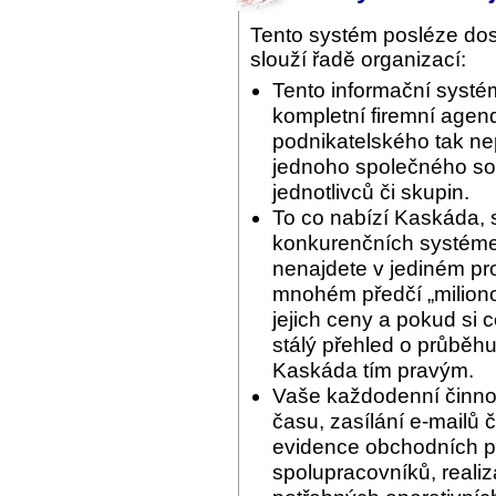
Tento systém posléze do
slouží řadě organizací:
Tento informační systé
kompletní firemní agend
podnikatelského tak ne
jednoho společného sof
jednotlivců či skupin.
To co nabízí Kaskáda, 
konkurenčních systémec
nenajdete v jediném pr
mnohém předčí „miliono
jejich ceny a pokud si 
stálý přehled o průběhu
Kaskáda tím pravým.
Vaše každodenní činnos
času, zasílání e-mailů 
evidence obchodních pří
spolupracovníků, reali