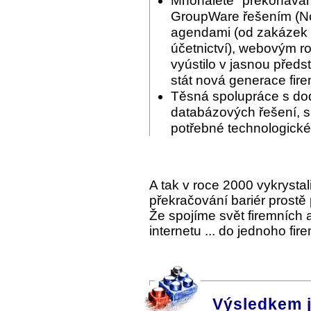
Mnohaleté "překonáván
GroupWare řešením (Nov
agendami (od zakázek p
účetnictví), webovým ro
vyústilo v jasnou předs
stát nová generace fir
Těsná spolupráce s do
databázových řešení, s 
potřebné technologické
A tak v roce 2000 vykrysta
překračování bariér prostě
Že spojíme svět firemních
internetu ... do jednoho fi
Výsledkem 