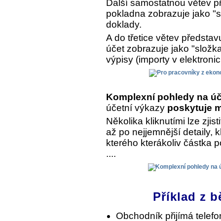
Další samostatnou větev př
pokladna zobrazuje jako "s
doklady.
A do třetice větev předsta
účet zobrazuje jako "složk
výpisy (importy v elektroni
Komplexní pohledy na úč
účetní výkazy
poskytuje m
Několika kliknutími lze zjist
až po nejjemnější detaily, 
kterého kterákoliv částka 
....
Příklad z b
Obchodník přijímá telef