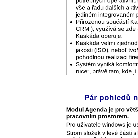
potřebných operativníc
vše a řadu dalších akti
jediném integrovaném p
Přirozenou součástí Ka
CRM ), využívá se zde c
Kaskáda operuje.
Kaskáda velmi zjednodu
jakosti (ISO), neboť tvo
pohodlnou realizaci fir
Systém vyniká komfortn
ruce“, právě tam, kde ji
Pár pohledů n
Modul Agenda je pro vět
pracovním prostorem.
Pro uživatele windows je u
Strom složek v levé části s