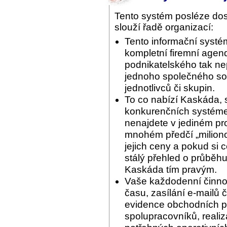
Tento systém posléze do
slouží řadě organizací:
Tento informační systé
kompletní firemní agend
podnikatelského tak ne
jednoho společného sof
jednotlivců či skupin.
To co nabízí Kaskáda, 
konkurenčních systémec
nenajdete v jediném pr
mnohém předčí „miliono
jejich ceny a pokud si 
stálý přehled o průběhu
Kaskáda tím pravým.
Vaše každodenní činnos
času, zasílání e-mailů 
evidence obchodních pří
spolupracovníků, reali