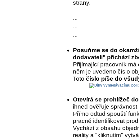
strany.
...
...
...
Posuňme se do okamžik
dodavateli" přichází zb
Přijímající pracovník má 
něm je uvedeno číslo ob
Toto
číslo píše do všu
Otevírá se prohlížeč d
ihned ověřuje správnost
Přímo odtud spouští fun
pracně identifikovat prod
Vychází z obsahu objedn
reality a "kliknutím" vytvá