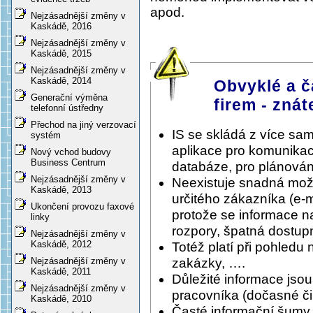
apod.
Nejzásadnější změny v
Kaskádě, 2016
Nejzásadnější změny v
Kaskádě, 2015
Nejzásadnější změny v
Kaskádě, 2014
Obvyklé a č
Generační výměna
firem - znát
telefonní ústředny
Přechod na jiný verzovací
IS se skládá z více sa
systém
aplikace pro komunikac
Nový vchod budovy
Business Centrum
databáze, pro plánování
Nejzásadnější změny v
Neexistuje snadná možnos
Kaskádě, 2013
určitého zákazníka (e-
Ukončení provozu faxové
protože se informace n
linky
rozpory, špatná dostupn
Nejzásadnější změny v
Kaskádě, 2012
Totéž platí při pohledu 
zakázky, ….
Nejzásadnější změny v
Kaskádě, 2011
Důležité informace jso
Nejzásadnější změny v
pracovníka (dočasné či 
Kaskádě, 2010
Časté informační šumy, 