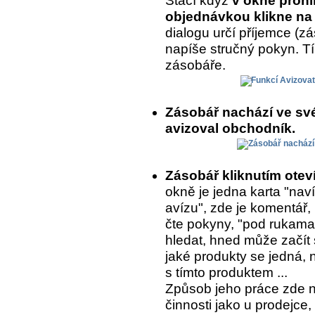
Stačí když
v okně prohl
objednávkou klikne na 
dialogu určí příjemce (
napíše stručný pokyn. T
zásobáře.
Zásobář nachází ve sv
avizoval obchodník.
Zásobář kliknutím ote
okně je jedna karta "naví
avízu", zde je komentář,
čte pokyny, "pod rukama
hledat, hned může začít 
jaké produkty se jedná, 
s tímto produktem ...
Způsob jeho práce zde 
činnosti jako u prodejce,