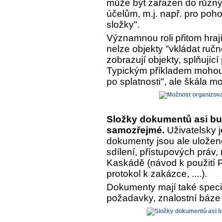
může být zařazen do různý
účelům, m.j. např. pro poh
složky".
Významnou roli přitom hrají
nelze objekty "vkládat ručn
zobrazují objekty, splňujíc
Typickým příkladem mohou 
po splatnosti", ale škála m
Složky dokumentů asi bu
samozřejmé.
Uživatelsky j
dokumenty jsou ale uložen
sdílení, přístupových práv,
Kaskádě (návod k použití Pr
protokol k zakázce, ....).
Dokumenty mají také speciá
požadavky, znalostní báze 