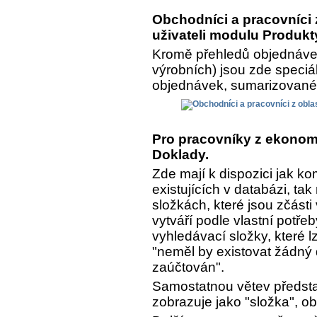
Obchodníci a pracovníci z
uživateli modulu Produkt
Kromě přehledů objednávek
výrobních) jsou zde speciá
objednávek, sumarizované a
Pro pracovníky z ekonomi
Doklady.
Zde mají k dispozici jak k
existujících v databázi, ta
složkách, které jsou zčásti
vytváří podle vlastní potře
vyhledávací složky, které lz
"neměl by existovat žádný 
zaúčtován".
Samostatnou větev předsta
zobrazuje jako "složka", o