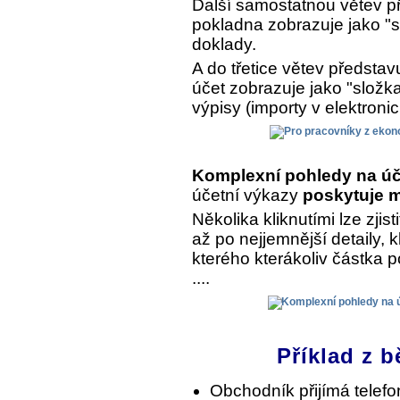
Další samostatnou větev př
pokladna zobrazuje jako "s
doklady.
A do třetice větev předsta
účet zobrazuje jako "složk
výpisy (importy v elektroni
Komplexní pohledy na úč
účetní výkazy
poskytuje m
Několika kliknutími lze zjist
až po nejjemnější detaily, 
kterého kterákoliv částka 
....
Příklad z b
Obchodník přijímá telef