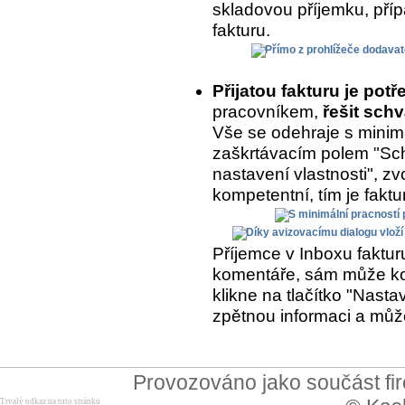
skladovou příjemku, přípa
fakturu.
Přijatou fakturu je potř
pracovníkem,
řešit schv
Vše se odehraje s minimá
zaškrtávacím polem "Sch
nastavení vlastnosti", zvo
kompetentní, tím je fakt
Příjemce v Inboxu fakturu
komentáře, sám může kom
klikne na tlačítko "Nasta
zpětnou informaci a může
Provozováno jako součást f
Trvalý odkaz na tuto stránku