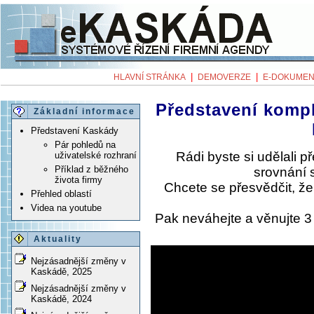
|
|
HLAVNÍ STRÁNKA
DEMOVERZE
E-DOKUMEN
Představení komp
Základní informace
Představení Kaskády
Pár pohledů na
Rádi byste si udělali 
uživatelské rozhraní
Příklad z běžného
srovnání 
života firmy
Chcete se přesvědčit, ž
Přehled oblastí
Videa na youtube
Pak neváhejte a věnujte 
Aktuality
Nejzásadnější změny v
Kaskádě, 2025
Nejzásadnější změny v
Kaskádě, 2024