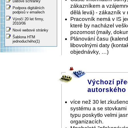
Datové schránky
zákazníkem a vzájemně 
Podpora digitálních
dělá levá) - zákazník v
podpisů v emailech
Pracovník nemá v IS je
Výročí 20 let firmy,
2010/06
které by nacházel vešk
Nové webové stránky
pozornost (maily, doku
Šablona HTM
Plánování času (kalen
jednoduchého(1)
libovolnými daty (konta
objednávky, …)
Výchozí pře
autorského
více než 30 let zkušeno
systému a se stovkami
typu poskytlo velmi ja
organizacích.