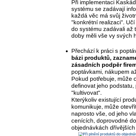
Při implementaci Kaskády
systému se zadávají inf
každá věc má svůj život
"konkrétní realizaci". Uč
do systému zadávali až to
doby měli vše vy svých 
Přechází k práci s popt
bázi produktů, zaznam
zásadních podpěr fire
poptávkami, nákupem až 
Pokud potřebuje, může o
definovat jeho podstatu, 
"kultivovat".
Kterýkoliv existující pr
komunikuje, může otevřít
naprosto vše, od jeho vla
cenících, doprovodné do
objednávkách dřívějších 