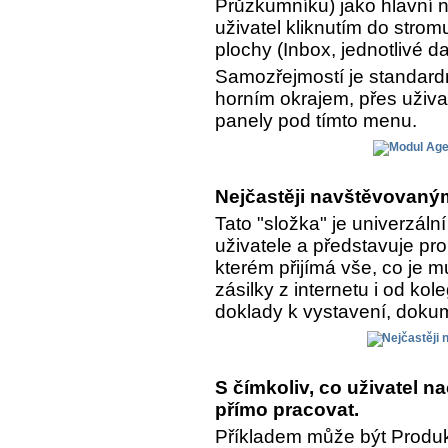
Průzkumníku) jako hlavní n
uživatel kliknutím do strom
plochy (Inbox, jednotlivé da
Samozřejmostí je standar
horním okrajem, přes uživa
panely pod tímto menu.
Nejčastěji navštěvovaným
Tato "složka" je univerzál
uživatele a představuje pro
kterém přijímá vše, co je 
zásilky z internetu i od kol
doklady k vystavení, dokume
S čímkoliv, co uživatel 
přímo pracovat.
Příkladem může být Produkt