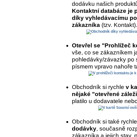
dodávku našich produkt
Kontaktní databáze je 
díky vyhledávacímu po
zákazníka
(tzv. Kontakt)
Otevřel se "Prohlížeč 
vše, co se zákazníkem ja
pohledávky/závazky po 
písmem vpravo nahoře ta
Obchodník si rychle
v ka
nějaké "otevřené záleži
platilo u dodavatele nebo
Obchodník si také rychl
dodávky
, současně roz
zákazníka a jejich stav,