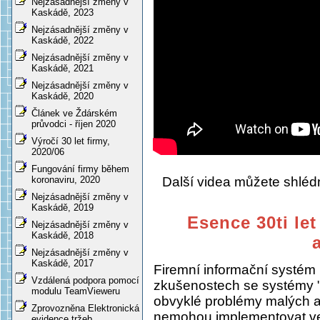
Nejzásadnější změny v
Kaskádě, 2023
Nejzásadnější změny v
Kaskádě, 2022
Nejzásadnější změny v
Kaskádě, 2021
Nejzásadnější změny v
Kaskádě, 2020
Článek ve Ždárském
průvodci - říjen 2020
Výročí 30 let firmy,
2020/06
Fungování firmy během
Další videa můžete shlé
koronaviru, 2020
Nejzásadnější změny v
Kaskádě, 2019
Esence 30ti let
Nejzásadnější změny v
Kaskádě, 2018
Nejzásadnější změny v
Kaskádě, 2017
Firemní informační systém
Vzdálená podpora pomocí
zkušenostech se systémy "
modulu TeamVieweru
obvyklé problémy malých a s
Zprovozněna Elektronická
nemohou implementovat ve
evidence tržeb