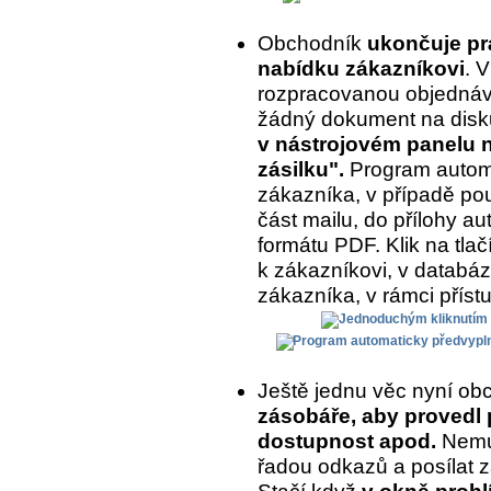
Obchodník
ukončuje prá
nabídku zákazníkovi
. 
rozpracovanou objednávk
žádný dokument na disk
v nástrojovém panelu na
zásilku".
Program automa
zákazníka, v případě pou
část mailu, do přílohy a
formátu PDF. Klik na tlač
k zákazníkovi, v databázi
zákazníka, v rámci příst
Ještě jednu věc nyní ob
zásobáře, aby provedl 
dostupnost apod.
Nemus
řadou odkazů a posílat z