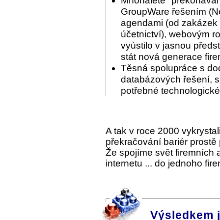
Mnohaleté "překonáván
GroupWare řešením (Nov
agendami (od zakázek p
účetnictví), webovým ro
vyústilo v jasnou předs
stát nová generace fir
Těsná spolupráce s do
databázových řešení, s 
potřebné technologické
A tak v roce 2000 vykrysta
překračování bariér prostě
Že spojíme svět firemních
internetu ... do jednoho fi
Výsledkem 