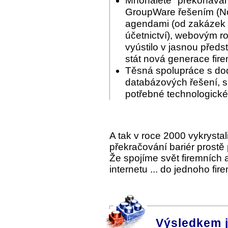
Mnohaleté "překonáván
GroupWare řešením (Nov
agendami (od zakázek p
účetnictví), webovým ro
vyústilo v jasnou předs
stát nová generace fir
Těsná spolupráce s do
databázových řešení, s 
potřebné technologické
A tak v roce 2000 vykrysta
překračování bariér prostě
Že spojíme svět firemních
internetu ... do jednoho fi
Výsledkem 