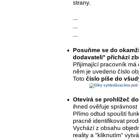
strany.
...
...
...
Posuňme se do okamžik
dodavateli" přichází zb
Přijímající pracovník má 
něm je uvedeno číslo ob
Toto
číslo píše do všu
Otevírá se prohlížeč d
ihned ověřuje správnost
Přímo odtud spouští fun
pracně identifikovat prod
Vychází z obsahu objedn
reality a "kliknutím" vytvá