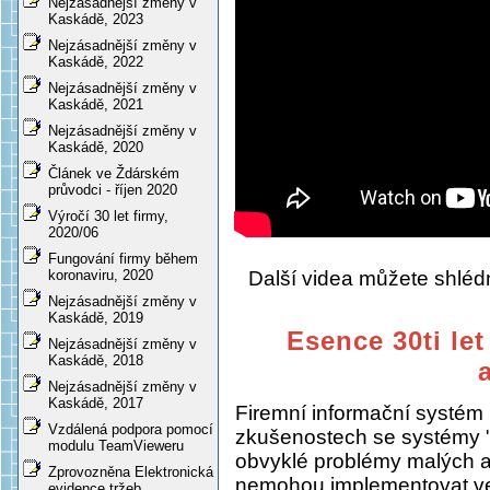
Nejzásadnější změny v
Kaskádě, 2023
Nejzásadnější změny v
Kaskádě, 2022
Nejzásadnější změny v
Kaskádě, 2021
Nejzásadnější změny v
Kaskádě, 2020
Článek ve Ždárském
průvodci - říjen 2020
Výročí 30 let firmy,
2020/06
Fungování firmy během
Další videa můžete shlé
koronaviru, 2020
Nejzásadnější změny v
Kaskádě, 2019
Esence 30ti let
Nejzásadnější změny v
Kaskádě, 2018
Nejzásadnější změny v
Kaskádě, 2017
Firemní informační systém
Vzdálená podpora pomocí
zkušenostech se systémy "
modulu TeamVieweru
obvyklé problémy malých a s
Zprovozněna Elektronická
nemohou implementovat ve
evidence tržeb