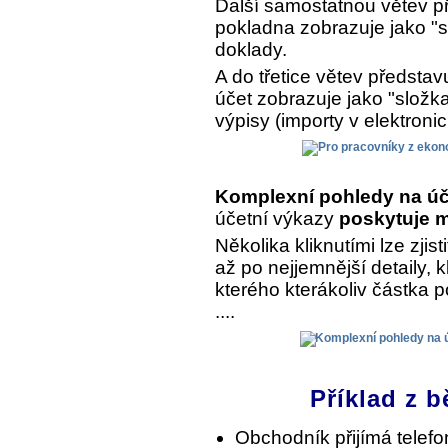
Další samostatnou větev př
pokladna zobrazuje jako "s
doklady.
A do třetice větev předsta
účet zobrazuje jako "složk
výpisy (importy v elektroni
Komplexní pohledy na úč
účetní výkazy
poskytuje m
Několika kliknutími lze zjist
až po nejjemnější detaily, 
kterého kterákoliv částka 
....
Příklad z b
Obchodník přijímá telef