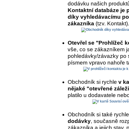
dodávku našich produkt
Kontaktní databáze je 
díky vyhledávacímu po
zákazníka
(tzv. Kontakt)
Otevřel se "Prohlížeč 
vše, co se zákazníkem ja
pohledávky/závazky po 
písmem vpravo nahoře ta
Obchodník si rychle
v ka
nějaké "otevřené záleži
platilo u dodavatele nebo
Obchodník si také rychl
dodávky
, současně roz
zákazníka a jejich stav,