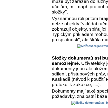
může být zařazen do různý
účelům, m.j. např. pro poh
složky".
Významnou roli přitom hrají
nelze objekty "vkládat ručn
zobrazují objekty, splňujíc
Typickým příkladem mohou 
po splatnosti", ale škála m
Složky dokumentů asi bu
samozřejmé.
Uživatelsky j
dokumenty jsou ale uložen
sdílení, přístupových práv,
Kaskádě (návod k použití Pr
protokol k zakázce, ....).
Dokumenty mají také speciá
požadavky, znalostní báze 