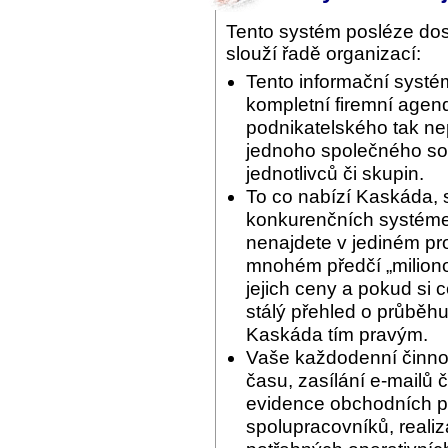
Tento systém posléze do
slouží řadě organizací:
Tento informační systé
kompletní firemní agend
podnikatelského tak ne
jednoho společného sof
jednotlivců či skupin.
To co nabízí Kaskáda, 
konkurenčních systémec
nenajdete v jediném pr
mnohém předčí „miliono
jejich ceny a pokud si 
stálý přehled o průběhu
Kaskáda tím pravým.
Vaše každodenní činnos
času, zasílání e-mailů 
evidence obchodních pří
spolupracovníků, reali