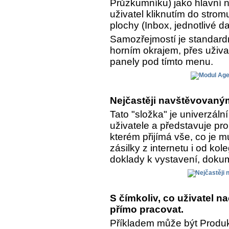
Průzkumníku) jako hlavní n
uživatel kliknutím do strom
plochy (Inbox, jednotlivé da
Samozřejmostí je standar
horním okrajem, přes uživa
panely pod tímto menu.
Nejčastěji navštěvovaným
Tato "složka" je univerzál
uživatele a představuje pro
kterém přijímá vše, co je 
zásilky z internetu i od kol
doklady k vystavení, dokume
S čímkoliv, co uživatel 
přímo pracovat.
Příkladem může být Produkt