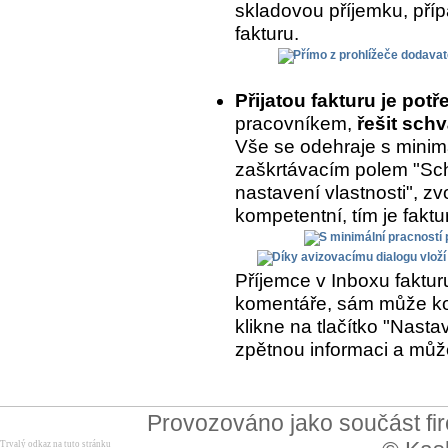
skladovou příjemku, přípa
fakturu.
Přijatou fakturu je potř
pracovníkem,
řešit schv
Vše se odehraje s minimá
zaškrtávacím polem "Sch
nastavení vlastnosti", zvo
kompetentní, tím je fakt
Příjemce v Inboxu fakturu
komentáře, sám může kom
klikne na tlačítko "Nasta
zpětnou informaci a může
Provozováno jako součást f
Trvalý odkaz na tuto stránku