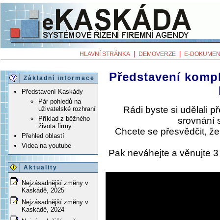
|
|
HLAVNÍ STRÁNKA
DEMOVERZE
E-DOKUMEN
Představení komp
Základní informace
Představení Kaskády
Pár pohledů na
Rádi byste si udělali 
uživatelské rozhraní
Příklad z běžného
srovnání 
života firmy
Chcete se přesvědčit, ž
Přehled oblastí
Videa na youtube
Pak neváhejte a věnujte 
Aktuality
Nejzásadnější změny v
Kaskádě, 2025
Nejzásadnější změny v
Kaskádě, 2024