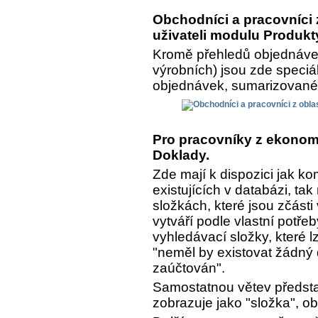
Obchodníci a pracovníci z
uživateli modulu Produkt
Kromě přehledů objednávek
výrobních) jsou zde speciá
objednávek, sumarizované a
Pro pracovníky z ekonomi
Doklady.
Zde mají k dispozici jak k
existujících v databázi, ta
složkách, které jsou zčásti
vytváří podle vlastní potře
vyhledávací složky, které lz
"neměl by existovat žádný 
zaúčtován".
Samostatnou větev předsta
zobrazuje jako "složka", o