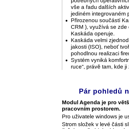
potřebných operativníc
vše a řadu dalších akti
jediném integrovaném p
Přirozenou součástí Ka
CRM ), využívá se zde c
Kaskáda operuje.
Kaskáda velmi zjednodu
jakosti (ISO), neboť tvo
pohodlnou realizaci fir
Systém vyniká komfortn
ruce“, právě tam, kde ji
Pár pohledů n
Modul Agenda je pro vět
pracovním prostorem.
Pro uživatele windows je u
Strom složek v levé části s