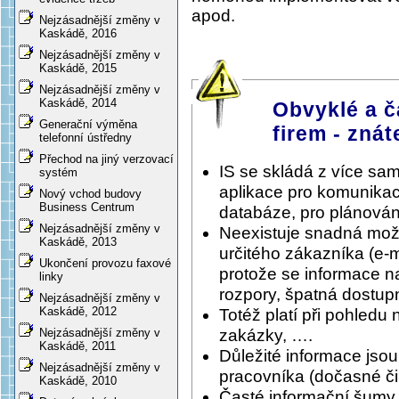
apod.
Nejzásadnější změny v
Kaskádě, 2016
Nejzásadnější změny v
Kaskádě, 2015
Nejzásadnější změny v
Kaskádě, 2014
Obvyklé a č
Generační výměna
firem - znát
telefonní ústředny
Přechod na jiný verzovací
IS se skládá z více sa
systém
aplikace pro komunikac
Nový vchod budovy
Business Centrum
databáze, pro plánování
Nejzásadnější změny v
Neexistuje snadná možnos
Kaskádě, 2013
určitého zákazníka (e-
Ukončení provozu faxové
protože se informace n
linky
rozpory, špatná dostupn
Nejzásadnější změny v
Kaskádě, 2012
Totéž platí při pohledu 
zakázky, ….
Nejzásadnější změny v
Kaskádě, 2011
Důležité informace jso
Nejzásadnější změny v
pracovníka (dočasné či 
Kaskádě, 2010
Časté informační šumy, 