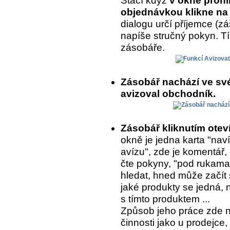
Stačí když
v okně prohl
objednávkou klikne na 
dialogu určí příjemce (
napíše stručný pokyn. T
zásobáře.
Zásobář nachází ve sv
avizoval obchodník.
Zásobář kliknutím ote
okně je jedna karta "naví
avízu", zde je komentář,
čte pokyny, "pod rukama
hledat, hned může začít 
jaké produkty se jedná, 
s tímto produktem ...
Způsob jeho práce zde 
činnosti jako u prodejce,