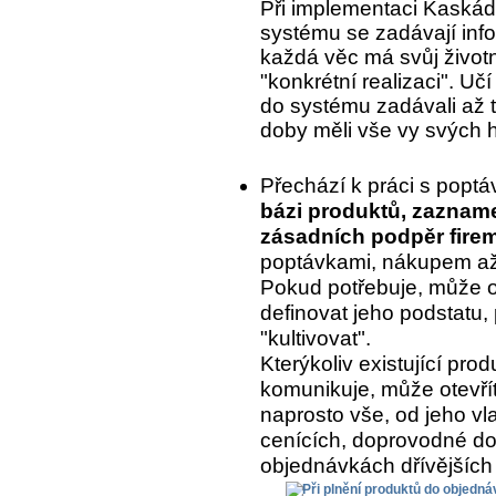
Při implementaci Kaskády
systému se zadávají inf
každá věc má svůj život
"konkrétní realizaci". Uč
do systému zadávali až to
doby měli vše vy svých 
Přechází k práci s popt
bázi produktů, zaznam
zásadních podpěr fire
poptávkami, nákupem až 
Pokud potřebuje, může o
definovat jeho podstatu, 
"kultivovat".
Kterýkoliv existující pr
komunikuje, může otevřít
naprosto vše, od jeho vla
cenících, doprovodné do
objednávkách dřívějších 