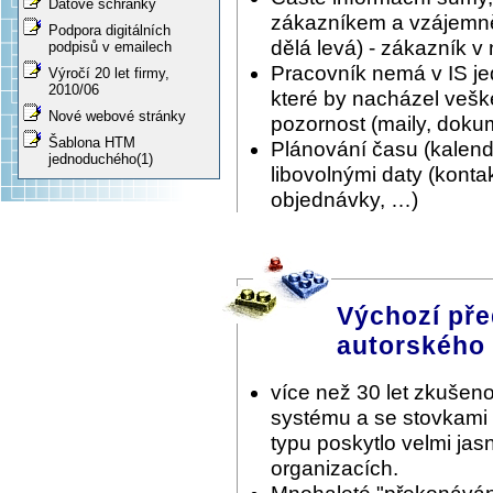
Datové schránky
zákazníkem a vzájemně 
Podpora digitálních
dělá levá) - zákazník v
podpisů v emailech
Pracovník nemá v IS je
Výročí 20 let firmy,
2010/06
které by nacházel vešk
Nové webové stránky
pozornost (maily, doku
Šablona HTM
Plánování času (kalen
jednoduchého(1)
libovolnými daty (konta
objednávky, …)
Výchozí pře
autorského
více než 30 let zkušeno
systému a se stovkami
typu poskytlo velmi ja
organizacích.