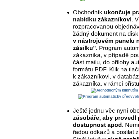
Obchodník
ukončuje prá
nabídku zákazníkovi
. 
rozpracovanou objednávk
žádný dokument na disk
v nástrojovém panelu na
zásilku".
Program automa
zákazníka, v případě pou
část mailu, do přílohy a
formátu PDF. Klik na tlač
k zákazníkovi, v databázi
zákazníka, v rámci příst
Ještě jednu věc nyní ob
zásobáře, aby provedl 
dostupnost apod.
Nemus
řadou odkazů a posílat z