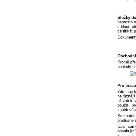
Složky d
naprosto o
sdílení, p
certifikát 
Dokumenty 
Obchodníc
Kromě přeh
pohledy do
Pro praco
Zde mají k
nejrůznějš
uživatelé 
použít i p
zaúčtován
Samostatno
příslušné 
Další samo
obsahující