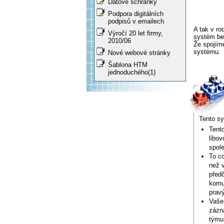
Datové schránky
Podpora digitálních
podpisů v emailech
A tak v ro
Výročí 20 let firmy,
systém bez
2010/06
Že spojíme
systému.
Nové webové stránky
Šablona HTM
jednoduchého(1)
Tento sy
Tent
libov
spole
To c
než 
předč
komu
prav
Vaše 
zázna
týmu 