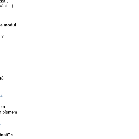
žka",
ní ...).
je modul
ly,
tů.
.
kem
ým písmem
tosti"
s