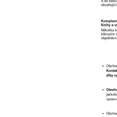
A do třeti
obsahující
Komplexní
Knihy a v
Několika kl
kliknutím 
objednávce
Obchod
Kontak
díky v
Otevře
jakkol
vpravo
Obchod