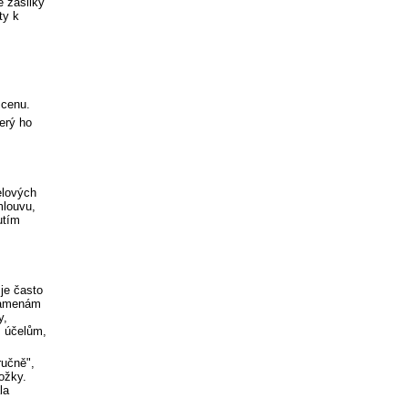
é zásilky
ty k
 cenu.
erý ho
elových
mlouvu,
utím
 je často
znamenám
y,
m účelům,
ručně",
ožky.
la