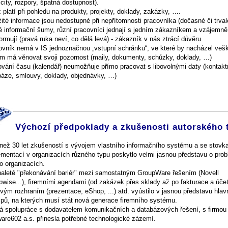
icity, rozpory, špatná dostupnost).
 platí při pohledu na produkty, projekty, doklady, zakázky, ….
ité informace jsou nedostupné při nepřítomnosti pracovníka (dočasné či trval
é informační šumy, různí pracovníci jednají s jedním zákazníkem a vzájemně
ormují (pravá ruka neví, co dělá levá) - zákazník v nás ztrácí důvěru
ovník nemá v IS jednoznačnou „vstupní schránku“, ve které by nacházel vešk
ým má věnovat svoji pozornost (maily, dokumenty, schůzky, doklady, …)
ování času (kalendář) neumožňuje přímo pracovat s libovolnými daty (kontakt
báze, smlouvy, doklady, objednávky, …)
Výchozí předpoklady a zkušenosti autorského
 než 30 let zkušeností s vývojem vlastního informačního systému a se stovk
ementací v organizacích různého typu poskytlo velmi jasnou představu o pro
o organizacích.
aleté "překonávání bariér" mezi samostatným GroupWare řešením (Novell
wise...), firemními agendami (od zakázek přes sklady až po fakturace a účetn
ým rozhraním (prezentace, eShop, ...) atd. vyústilo v jasnou představu hlav
ipů, na kterých musí stát nová generace firemního systému.
á spolupráce s dodavatelem komunikačních a databázových řešení, s firmou
are602 a.s. přinesla potřebné technologické zázemí.