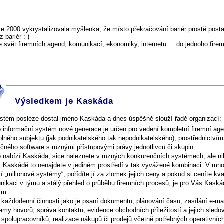
ce 2000 vykrystalizovala myšlenka, že místo překračování bariér prostě pos
 bariér :-)
 svět firemních agend, komunikací, ekonomiky, internetu ... do jednoho fire
Výsledkem je Kaskáda
stém posléze dostal jméno Kaskáda a dnes úspěšně slouží řadě organizací:
o informační systém nové generace je určen pro vedení kompletní firemní ag
olného subjektu (jak podnikatelského tak nepodnikatelského), prostřednictví
čného software s různými přístupovými právy jednotlivců či skupin.
o nabízí Kaskáda, sice naleznete v různých konkurenčních systémech, ale ni
v Kaskádě to nenajdete v jediném prostředí v tak vyvážené kombinaci. V m
í „milionové systémy“, pořídíte jí za zlomek jejich ceny a pokud si ceníte kval
nikaci v týmu a stálý přehled o průběhu firemních procesů, je pro Vás Kaská
ým.
každodenní činnosti jako je psaní dokumentů, plánování času, zasílání e-mai
my hovorů, správa kontaktů, evidence obchodních příležitostí a jejich sledo
spolupracovníků, realizace nákupů či prodejů včetně potřebných operativníc