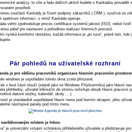
nomické analýzy, to vše a řadu dalších aktivit budete s Kaskádou provádět 
rovaném prostředí.
ozenou součástí Kaskády je řízení podpory zákazníků ( CRM ), využívá se zd
é spektrum informací, s nimiž Kaskáda operuje.
da velmi zjednodušuje proces certifikace systémů jakosti (ISO), neboť tvoří
zenou páteř pro nastavení a pohodlnou realizaci firemních procesů.
m vyniká komfortní obsluhou, každá informace je „po ruce“, právě tam, kde j
bujete.
Pár pohledů na uživatelské rozhraní
nda je pro většinu pracovníků organizace hlavním pracovním prostore
ele windows je uspořádání tohoto okna zcela přirozené.
ek v levé části slouží (stejně jako ve Windows Průzkumníku) jako hlavní nav
cela přehledný, uživatel kliknutím do stromu ovlivňuje obsah hlavní pracovní 
notlivé datové složky, kalendář, úkoly ... ).
ostí je standardně uspořádané hlavní menu pod horním okrajem, přes uživat
atelné nástrojové panely pod tímto menu.
i navštěvovaným místem je Inbox.
ka" je univerzální vstupní schránkou přihlášeného uživatele a představuje pro