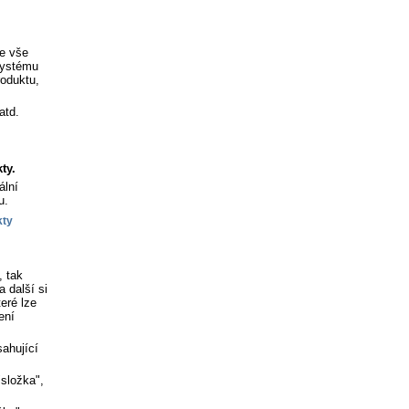
je vše
 systému
roduktu,
atd.
ty.
ální
u.
, tak
 další si
eré lze
ení
sahující
"složka",