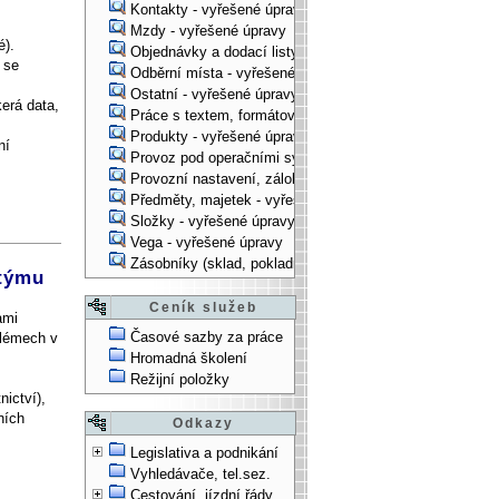
Kontakty - vyřešené úpravy
Mzdy - vyřešené úpravy
é).
Objednávky a dodací listy - vyřešené úpravy
 se
Odběrní místa - vyřešené úpravy
Ostatní - vyřešené úpravy
erá data,
Práce s textem, formátování, ... - vyřešené úpravy
Produkty - vyřešené úpravy
ní
Provoz pod operačními systémy, technologické věci - vy
Provozní nastavení, zálohování, instalace, ... - vyřešen
Předměty, majetek - vyřešené úpravy
Složky - vyřešené úpravy
Vega - vyřešené úpravy
Zásobníky (sklad, pokladna, bank. účet) - vyřešené úpra
 týmu
Ceník služeb
ami
Časové sazby za práce
blémech v
Hromadná školení
Režijní položky
ictví),
ních
Odkazy
Legislativa a podnikání
Vyhledávače, tel.sez.
Cestování, jízdní řády