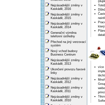
(dupl
Totéž
Nejzásadnější změny v
Kaskádě, 2016
Důlež
Čast
Nejzásadnější změny v
neinf
Kaskádě, 2015
Prac
Nejzásadnější změny v
kter
Kaskádě, 2014
Plán
Generační výměna
data
telefonní ústředny
Přechod na jiný verzovací
systém
Nový vchod budovy
Business Centrum
Nejzásadnější změny v
Kaskádě, 2013
více
Ukončení provozu faxové
impl
linky
těcht
Nejzásadnější změny v
Mnoh
Kaskádě, 2012
Group
Nejzásadnější změny v
webov
Kaskádě, 2011
princ
Těsn
Nejzásadnější změny v
Kaskádě, 2010
Softw