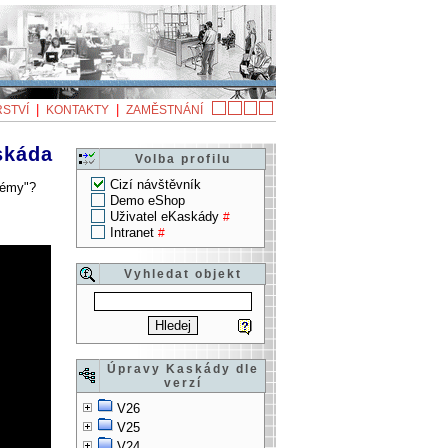
|
|
STVÍ
KONTAKTY
ZAMĚSTNÁNÍ
skáda
Volba profilu
Cizí návštěvník
témy"?
Demo eShop
Uživatel eKaskády
#
Intranet
#
Vyhledat objekt
Úpravy Kaskády dle
verzí
V26
V25
V24