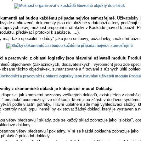
okumentů asi budou každému připadat nejvíce samozřejmé.
Uživatelsky 
bvyklé a přirozené, dokumenty jsou ale uložené v databázi a tedy podléhají
řístupových práv, možnost propojení s čímkoliv v Kaskádě (návod k použití P
produktu, předávací protokol k zakázce, ....).
mají také speciální "odrůdy" jako jsou smlouvy, požadavky, znalostní báze 
i a pracovníci z oblasti logistiky jsou hlavními uživateli modulu Produk
ledů objednávek (zákaznických, dodavatelských i výrobních) jsou zde speci
 obsahu těchto objednávek, sumarizované a filtrované z různých úhlů pohled
vníky z ekonomické oblasti je k dispozici modul Doklady.
 dispozici jak kompletní seznamy veškerých dokladů, existujících v databázi
í "tematické podmnožiny" ve složkách, které jsou zčásti v dodávce systému a
vytváří podle vlastní potřeby. Hlavní uplatnění zde mají vyhledávací složky, kt
ro kontroly např. typu "neměl by existovat žádný doklad, který je vystaven a n
".
u větev představují sklady, zde se každý sklad zobrazuje jako "složka", ob
skladové doklady.
statnou větev představují pokladny. V ní se každá pokladna zobrazuje jako 
 příslušné pokladní doklady.