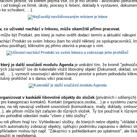
racovní prostor, ve kterém přijímá vše, co je mu určeno - avizováno (doručen
u i od kolegů ve firmě, úkoly, procesy k řešení, doklady k vystavení, dokumen
 ke schválení, ...).
v, co uživatel nachází v Inboxu, může okamžitě přímo pracovat.
může být Produkt, pro který je nutno ověřit dodací termín a aktuální nákupní
achází Produkt ve svém Inboxu (tam ho vložil některý ze spolupracovníků, kt
vitou pověřuje), kliknutím jej přímo otevírá a pracuje s ním.
 který je další součástí modulu Agenda
je unikátní tím, že kromě "jednoúč
ých záznamů" lze do kalendáře vložit libovolný objekt (Dokument, doklad, s
ail, ....), vymezit související aktivitě časový prostor a potom jednoduše klikn
íslušný prohlížeč a s danou věcí pracovat.
rganizovat v kaskádě libovolné objekty do složek
(privátních i sdílených)
pro kategorizaci kontaktů. Kontakt (organizace,osoba,...) je v systému za
ou, na něj navazují veškeré souvislosti (komunikace, maily, doklady, smlouv
..), ale přitom může být zařazen do různých složek. Ty lze používat k různý
 pro pohodlné odeslání mailu "všem z této složky".
roli přitom hrají tzv. Vyhledávací složky, do kterých nelze objekty "vkládat 
nich automaticky zobrazují objekty, splňující podmínku zapsanou v definici sl
říkladem mohou být např. "Zákazníci s pohledávkami po splatnosti", ale šká
užití je nepřeberná.