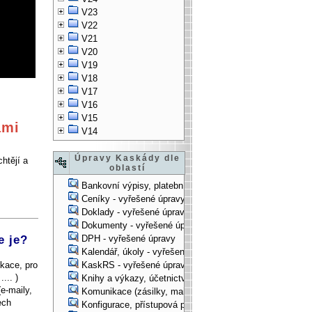
V23
V22
V21
V20
V19
V18
V17
V16
V15
ami
V14
Úpravy Kaskády dle
htějí a
oblastí
Bankovní výpisy, platební příkazy - vyřešené úpravy
Ceníky - vyřešené úpravy
Doklady - vyřešené úpravy
Dokumenty - vyřešené úpravy
e je?
DPH - vyřešené úpravy
Kalendář, úkoly - vyřešené úpravy
kace, pro
KaskRS - vyřešené úpravy
... )
Knihy a výkazy, účetnictví - vyřešené úpravy
e-maily,
Komunikace (zásilky, mail-systém, ...) - vyřešené úpravy
ech
Konfigurace, přístupová práva, ... - vyřešené úpravy