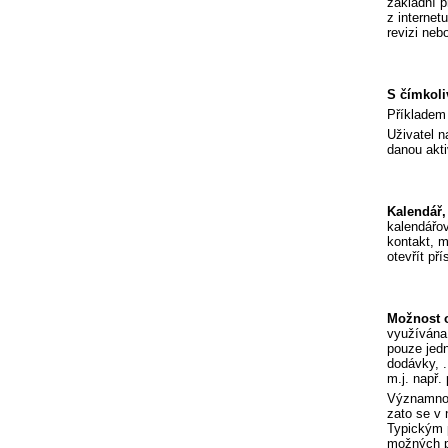
základní p
z internet
revizi nebo
S čímkoli
Příkladem 
Uživatel n
danou akti
Kalendář,
kalendářov
kontakt, m
otevřít př
Možnost o
využívána 
pouze jedn
dodávky, .
m.j. např.
Významnou 
zato se v 
Typickým p
možných po