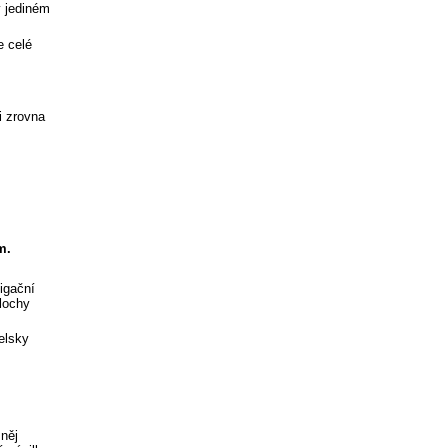
v jediném
e celé
i zrovna
m.
igační
plochy
elsky
 něj