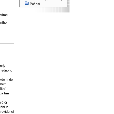
Počasí
tavíme
mního
endy
m jednoho
kde jinde
nohém
itní
da tím
lů či
vání v
h evidencí