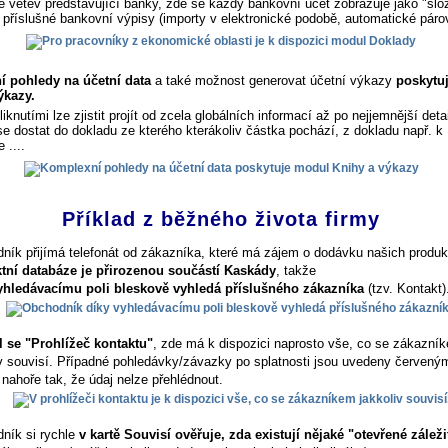
ce větev představující banky, zde se každý bankovní účet zobrazuje jako "slo
 příslušné bankovní výpisy (importy v elektronické podobě, automatické párová
 pohledy na účetní data
a také možnost generovat účetní výkazy
poskytu
ýkazy.
iknutími lze zjistit projít od zcela globálních informací až po nejjemnější detai
se dostat do dokladu ze kterého kterákoliv částka pochází, z dokladu např. k
 ....
Příklad z běžného života firmy
ník přijímá telefonát od zákazníka, které má zájem o dodávku našich produk
tní databáze je přirozenou součástí Kaskády
, takže
yhledávacímu poli bleskově vyhledá příslušného zákazníka
(tzv. Kontakt)
l se "Prohlížeč kontaktu"
, zde má k dispozici naprosto vše, co se zákazní
iv souvisí. Případné pohledávky/závazky po splatnosti jsou uvedeny červen
 nahoře tak, že údaj nelze přehlédnout.
ník si rychle
v kartě Souvisí ověřuje, zda existují nějaké "otevřené záleži