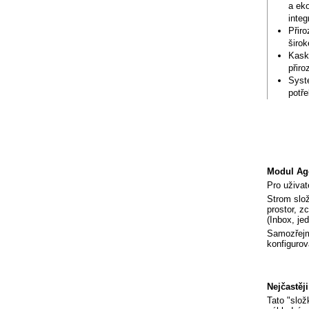
a eko
integ
Přir
širok
Kaská
přiro
Systé
potře
Modul Age
Pro uživat
Strom slož
prostor, z
(Inbox, jed
Samozřejm
konfigurov
Nejčastěj
Tato "slož