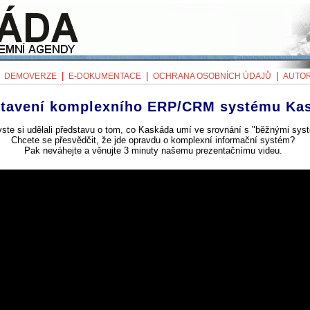
|
|
|
|
DEMOVERZE
E-DOKUMENTACE
OCHRANA OSOBNÍCH ÚDAJŮ
AUTOR
stavení komplexního ERP/CRM systému Ka
yste si udělali představu o tom, co Kaskáda umí ve srovnání s "běžnými sys
Chcete se přesvědčit, že jde opravdu o komplexní informační systém?
Pak neváhejte a věnujte 3 minuty našemu prezentačnímu videu.