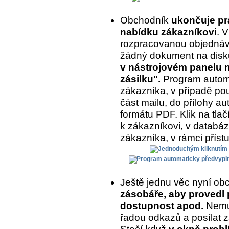
Obchodník
ukončuje prá
nabídku zákazníkovi
. 
rozpracovanou objednávk
žádný dokument na disk
v nástrojovém panelu na
zásilku".
Program automa
zákazníka, v případě pou
část mailu, do přílohy a
formátu PDF. Klik na tlač
k zákazníkovi, v databázi
zákazníka, v rámci příst
Ještě jednu věc nyní ob
zásobáře, aby provedl 
dostupnost apod.
Nemus
řadou odkazů a posílat z