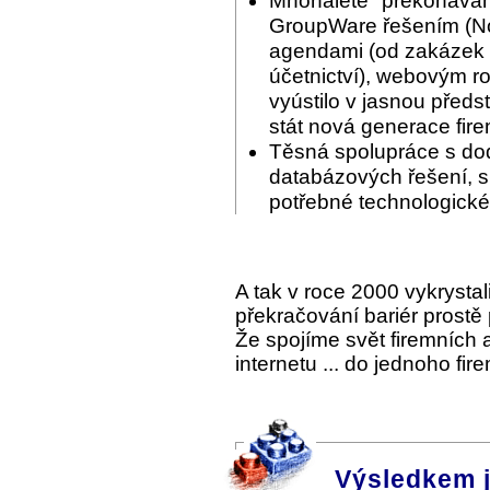
Mnohaleté "překonáván
GroupWare řešením (Nov
agendami (od zakázek p
účetnictví), webovým ro
vyústilo v jasnou předs
stát nová generace fir
Těsná spolupráce s do
databázových řešení, s 
potřebné technologické
A tak v roce 2000 vykrysta
překračování bariér prostě
Že spojíme svět firemních
internetu ... do jednoho fi
Výsledkem 