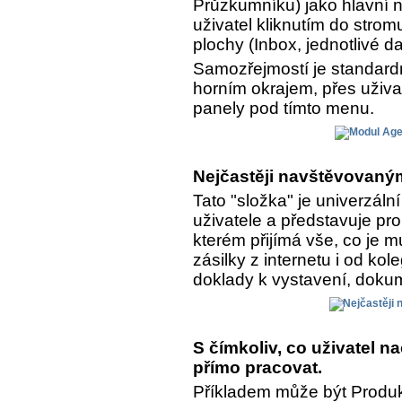
Průzkumníku) jako hlavní n
uživatel kliknutím do strom
plochy (Inbox, jednotlivé da
Samozřejmostí je standar
horním okrajem, přes uživa
panely pod tímto menu.
Nejčastěji navštěvovaným
Tato "složka" je univerzál
uživatele a představuje pro
kterém přijímá vše, co je 
zásilky z internetu i od kol
doklady k vystavení, dokume
S čímkoliv, co uživatel 
přímo pracovat.
Příkladem může být Produkt