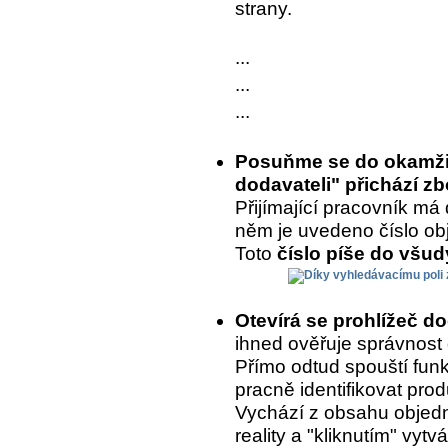
strany.
...
...
...
Posuňme se do okamžik
dodavateli" přichází zb
Přijímající pracovník má 
něm je uvedeno číslo ob
Toto
číslo píše do všu
Otevírá se prohlížeč d
ihned ověřuje správnost
Přímo odtud spouští fun
pracně identifikovat prod
Vychází z obsahu objedn
reality a "kliknutím" vytvá