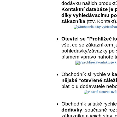
dodávku našich produkt
Kontaktní databáze je 
díky vyhledávacímu po
zákazníka
(tzv. Kontakt)
Otevřel se "Prohlížeč 
vše, co se zákazníkem ja
pohledávky/závazky po 
písmem vpravo nahoře ta
Obchodník si rychle
v ka
nějaké "otevřené záleži
platilo u dodavatele nebo
Obchodník si také rychl
dodávky
, současně roz
zákazníka a jejich stav,