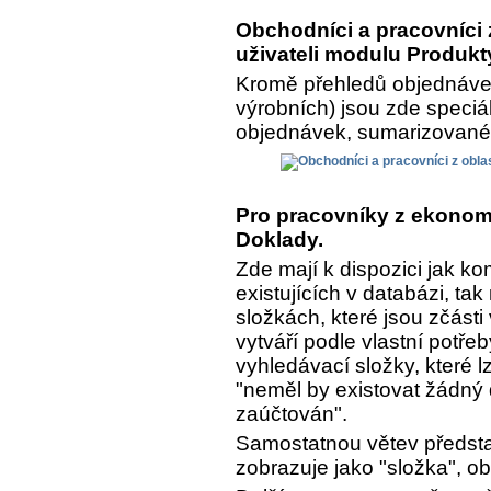
Obchodníci a pracovníci z
uživateli modulu Produkt
Kromě přehledů objednávek
výrobních) jsou zde speciá
objednávek, sumarizované a
Pro pracovníky z ekonomi
Doklady.
Zde mají k dispozici jak k
existujících v databázi, ta
složkách, které jsou zčásti
vytváří podle vlastní potře
vyhledávací složky, které lz
"neměl by existovat žádný 
zaúčtován".
Samostatnou větev předsta
zobrazuje jako "složka", o