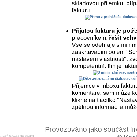
skladovou příjemku, přípa
fakturu.
Přijatou fakturu je potř
pracovníkem,
řešit schv
Vše se odehraje s minimá
zaškrtávacím polem "Sch
nastavení vlastnosti", zvo
kompetentní, tím je fakt
Příjemce v Inboxu fakturu
komentáře, sám může kom
klikne na tlačítko "Nasta
zpětnou informaci a může
Provozováno jako součást f
Trvalý odkaz na tuto stránku