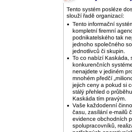
Tento systém posléze do
slouží řadě organizací:
Tento informační systé
kompletní firemní agend
podnikatelského tak ne
jednoho společného sof
jednotlivců či skupin.
To co nabízí Kaskáda, 
konkurenčních systémec
nenajdete v jediném pr
mnohém předčí „miliono
jejich ceny a pokud si 
stálý přehled o průběhu
Kaskáda tím pravým.
Vaše každodenní činnos
času, zasílání e-mailů 
evidence obchodních pří
spolupracovníků, reali