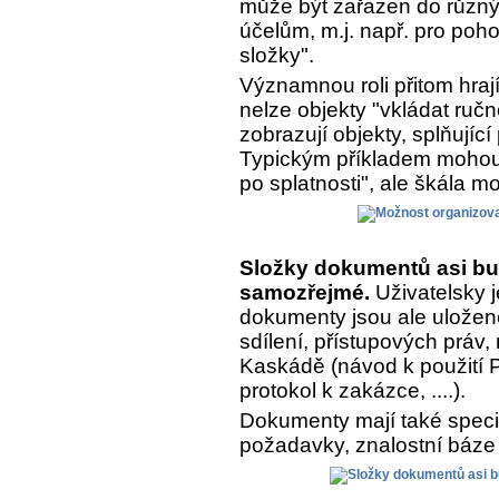
může být zařazen do různý
účelům, m.j. např. pro poh
složky".
Významnou roli přitom hrají
nelze objekty "vkládat ručn
zobrazují objekty, splňujíc
Typickým příkladem mohou 
po splatnosti", ale škála m
Složky dokumentů asi bu
samozřejmé.
Uživatelsky j
dokumenty jsou ale uložen
sdílení, přístupových práv,
Kaskádě (návod k použití Pr
protokol k zakázce, ....).
Dokumenty mají také speciá
požadavky, znalostní báze 