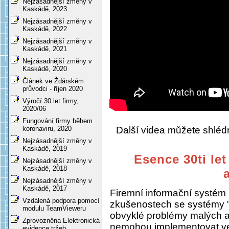
Nejzásadnější změny v
Kaskádě, 2023
Nejzásadnější změny v
Kaskádě, 2022
Nejzásadnější změny v
Kaskádě, 2021
Nejzásadnější změny v
Kaskádě, 2020
Článek ve Ždárském
průvodci - říjen 2020
Výročí 30 let firmy,
2020/06
Fungování firmy během
Další videa můžete shlé
koronaviru, 2020
Nejzásadnější změny v
Kaskádě, 2019
Esence 30ti let
Nejzásadnější změny v
Kaskádě, 2018
Nejzásadnější změny v
Kaskádě, 2017
Firemní informační systém
Vzdálená podpora pomocí
zkušenostech se systémy "
modulu TeamVieweru
obvyklé problémy malých a s
Zprovozněna Elektronická
nemohou implementovat ve
evidence tržeb