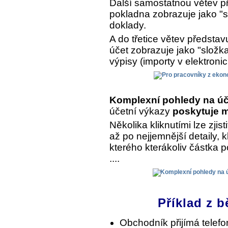
Další samostatnou větev př
pokladna zobrazuje jako "s
doklady.
A do třetice větev předsta
účet zobrazuje jako "složk
výpisy (importy v elektroni
Komplexní pohledy na úč
účetní výkazy
poskytuje m
Několika kliknutími lze zjist
až po nejjemnější detaily, 
kterého kterákoliv částka 
....
Příklad z b
Obchodník přijímá telef