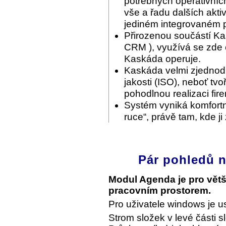
potřebných operativníc
vše a řadu dalších akti
jediném integrovaném p
Přirozenou součástí Ka
CRM ), využívá se zde c
Kaskáda operuje.
Kaskáda velmi zjednodu
jakosti (ISO), neboť tvo
pohodlnou realizaci fir
Systém vyniká komfortn
ruce“, právě tam, kde ji
Pár pohledů n
Modul Agenda je pro vět
pracovním prostorem.
Pro uživatele windows je u
Strom složek v levé části s