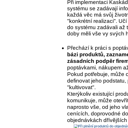
Při implementaci Kaskády
systému se zadávají inf
každá věc má svůj život
"konkrétní realizaci". Uč
do systému zadávali až to
doby měli vše vy svých 
Přechází k práci s popt
bázi produktů, zaznam
zásadních podpěr fire
poptávkami, nákupem až 
Pokud potřebuje, může o
definovat jeho podstatu, 
"kultivovat".
Kterýkoliv existující pr
komunikuje, může otevřít
naprosto vše, od jeho vla
cenících, doprovodné do
objednávkách dřívějších 