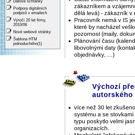
Datové schránky
zákazníkem a vzájemně 
Podpora digitálních
dělá levá) - zákazník v
podpisů v emailech
Pracovník nemá v IS je
Výročí 20 let firmy,
2010/06
které by nacházel vešk
Nové webové stránky
pozornost (maily, doku
Šablona HTM
Plánování času (kalen
jednoduchého(1)
libovolnými daty (konta
objednávky, …)
Výchozí pře
autorského
více než 30 let zkušeno
systému a se stovkami
typu poskytlo velmi ja
organizacích.