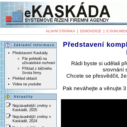
|
|
HLAVNÍ STRÁNKA
DEMOVERZE
E-DOKUMEN
Představení komp
Základní informace
Představení Kaskády
Pár pohledů na
Rádi byste si udělali 
uživatelské rozhraní
Příklad z běžného
srovnání 
života firmy
Chcete se přesvědčit, ž
Přehled oblastí
Videa na youtube
Pak neváhejte a věnujte 
Aktuality
Nejzásadnější změny v
Kaskádě, 2025
Nejzásadnější změny v
Kaskádě, 2024