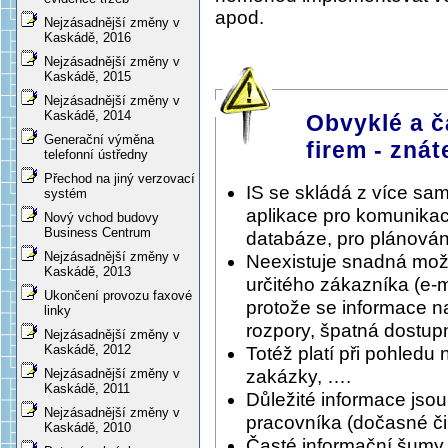
apod.
Nejzásadnější změny v
Kaskádě, 2016
Nejzásadnější změny v
Kaskádě, 2015
Nejzásadnější změny v
Kaskádě, 2014
Obvyklé a č
Generační výměna
firem - znát
telefonní ústředny
Přechod na jiný verzovací
IS se skládá z více sa
systém
aplikace pro komunikac
Nový vchod budovy
Business Centrum
databáze, pro plánování
Nejzásadnější změny v
Neexistuje snadná možnos
Kaskádě, 2013
určitého zákazníka (e-
Ukončení provozu faxové
protože se informace n
linky
rozpory, špatná dostupn
Nejzásadnější změny v
Kaskádě, 2012
Totéž platí při pohledu 
zakázky, ….
Nejzásadnější změny v
Kaskádě, 2011
Důležité informace jso
Nejzásadnější změny v
pracovníka (dočasné či 
Kaskádě, 2010
Časté informační šumy, 