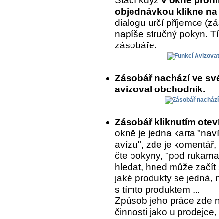
Stačí když
v okně prohl
objednávkou klikne na 
dialogu určí příjemce (
napíše stručný pokyn. T
zásobáře.
Zásobář nachází ve sv
avizoval obchodník.
Zásobář kliknutím ote
okně je jedna karta "naví
avízu", zde je komentář,
čte pokyny, "pod rukama
hledat, hned může začít 
jaké produkty se jedná, 
s tímto produktem ...
Způsob jeho práce zde 
činnosti jako u prodejce,