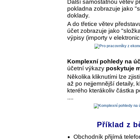
Další samostatnou větev př
pokladna zobrazuje jako "s
doklady.
A do třetice větev předsta
účet zobrazuje jako "složk
výpisy (importy v elektroni
Komplexní pohledy na úč
účetní výkazy
poskytuje m
Několika kliknutími lze zjist
až po nejjemnější detaily, 
kterého kterákoliv částka 
....
Příklad z b
Obchodník přijímá telef