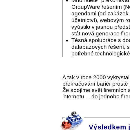
Mnohaleté "překonáván
GroupWare řešením (Nov
agendami (od zakázek p
účetnictví), webovým ro
vyústilo v jasnou předs
stát nová generace fir
Těsná spolupráce s do
databázových řešení, s 
potřebné technologické
A tak v roce 2000 vykrysta
překračování bariér prostě
Že spojíme svět firemních
internetu ... do jednoho fi
Výsledkem 