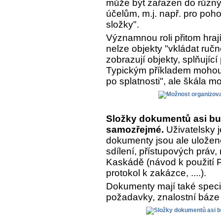
může být zařazen do různý
účelům, m.j. např. pro poh
složky".
Významnou roli přitom hrají
nelze objekty "vkládat ručn
zobrazují objekty, splňujíc
Typickým příkladem mohou 
po splatnosti", ale škála m
Složky dokumentů asi bu
samozřejmé.
Uživatelsky j
dokumenty jsou ale uložen
sdílení, přístupových práv,
Kaskádě (návod k použití Pr
protokol k zakázce, ....).
Dokumenty mají také speciá
požadavky, znalostní báze 