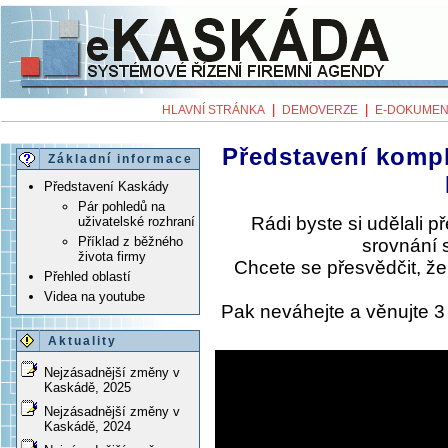
|
|
HLAVNÍ STRÁNKA
DEMOVERZE
E-DOKUMEN
Představení komp
Základní informace
Představení Kaskády
Pár pohledů na
Rádi byste si udělali 
uživatelské rozhraní
Příklad z běžného
srovnání 
života firmy
Chcete se přesvědčit, ž
Přehled oblastí
Videa na youtube
Pak neváhejte a věnujte 
Aktuality
Nejzásadnější změny v
Kaskádě, 2025
Nejzásadnější změny v
Kaskádě, 2024