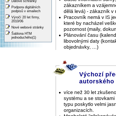
Datové schránky
zákazníkem a vzájemně 
Podpora digitálních
dělá levá) - zákazník v
podpisů v emailech
Pracovník nemá v IS je
Výročí 20 let firmy,
2010/06
které by nacházel vešk
Nové webové stránky
pozornost (maily, doku
Šablona HTM
Plánování času (kalen
jednoduchého(1)
libovolnými daty (konta
objednávky, …)
Výchozí pře
autorského
více než 30 let zkušeno
systému a se stovkami
typu poskytlo velmi ja
organizacích.