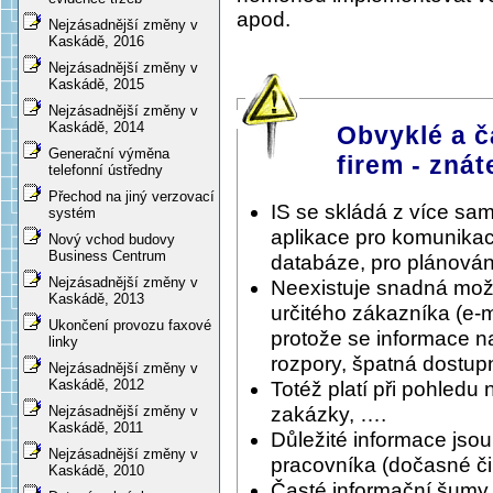
apod.
Nejzásadnější změny v
Kaskádě, 2016
Nejzásadnější změny v
Kaskádě, 2015
Nejzásadnější změny v
Kaskádě, 2014
Obvyklé a č
Generační výměna
firem - znát
telefonní ústředny
Přechod na jiný verzovací
IS se skládá z více sa
systém
aplikace pro komunikac
Nový vchod budovy
Business Centrum
databáze, pro plánování
Nejzásadnější změny v
Neexistuje snadná možnos
Kaskádě, 2013
určitého zákazníka (e-
Ukončení provozu faxové
protože se informace n
linky
rozpory, špatná dostupn
Nejzásadnější změny v
Kaskádě, 2012
Totéž platí při pohledu 
zakázky, ….
Nejzásadnější změny v
Kaskádě, 2011
Důležité informace jso
Nejzásadnější změny v
pracovníka (dočasné či 
Kaskádě, 2010
Časté informační šumy, 