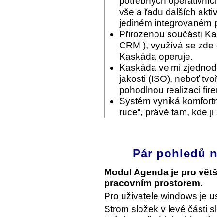
potřebných operativníc
vše a řadu dalších akti
jediném integrovaném p
Přirozenou součástí Ka
CRM ), využívá se zde c
Kaskáda operuje.
Kaskáda velmi zjednodu
jakosti (ISO), neboť tvo
pohodlnou realizaci fir
Systém vyniká komfortn
ruce“, právě tam, kde ji
Pár pohledů n
Modul Agenda je pro vět
pracovním prostorem.
Pro uživatele windows je u
Strom složek v levé části s