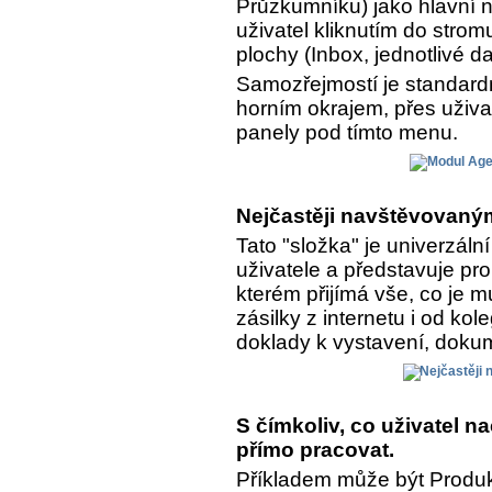
Průzkumníku) jako hlavní n
uživatel kliknutím do strom
plochy (Inbox, jednotlivé da
Samozřejmostí je standar
horním okrajem, přes uživa
panely pod tímto menu.
Nejčastěji navštěvovaným
Tato "složka" je univerzál
uživatele a představuje pro
kterém přijímá vše, co je 
zásilky z internetu i od kol
doklady k vystavení, dokume
S čímkoliv, co uživatel 
přímo pracovat.
Příkladem může být Produkt