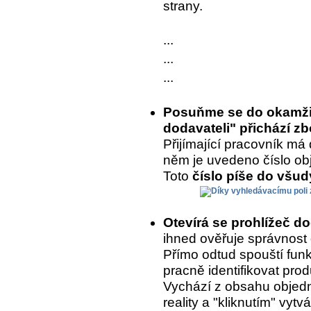
strany.
...
...
...
Posuňme se do okamžik
dodavateli" přichází zb
Přijímající pracovník má 
něm je uvedeno číslo ob
Toto
číslo píše do všu
Otevírá se prohlížeč d
ihned ověřuje správnost
Přímo odtud spouští fun
pracně identifikovat prod
Vychází z obsahu objedn
reality a "kliknutím" vytvá