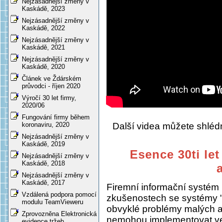
Nejzásadnější změny v
Kaskádě, 2023
Nejzásadnější změny v
Kaskádě, 2022
Nejzásadnější změny v
Kaskádě, 2021
Nejzásadnější změny v
Kaskádě, 2020
Článek ve Ždárském
průvodci - říjen 2020
Výročí 30 let firmy,
2020/06
Fungování firmy během
Další videa můžete shlé
koronaviru, 2020
Nejzásadnější změny v
Kaskádě, 2019
Esence 30ti let
Nejzásadnější změny v
Kaskádě, 2018
Nejzásadnější změny v
Kaskádě, 2017
Firemní informační systém
Vzdálená podpora pomocí
zkušenostech se systémy "
modulu TeamVieweru
obvyklé problémy malých a s
Zprovozněna Elektronická
nemohou implementovat ve
evidence tržeb