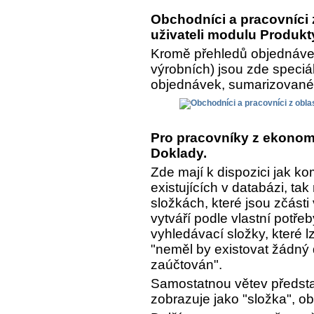
Obchodníci a pracovníci z
uživateli modulu Produkt
Kromě přehledů objednávek
výrobních) jsou zde speciá
objednávek, sumarizované a
Pro pracovníky z ekonomi
Doklady.
Zde mají k dispozici jak k
existujících v databázi, ta
složkách, které jsou zčásti
vytváří podle vlastní potře
vyhledávací složky, které lz
"neměl by existovat žádný 
zaúčtován".
Samostatnou větev předsta
zobrazuje jako "složka", o