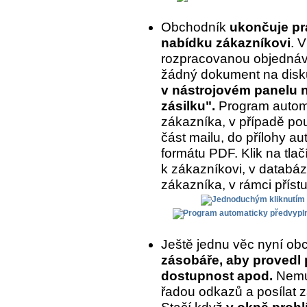
Obchodník
ukončuje prá
nabídku zákazníkovi
. 
rozpracovanou objednávk
žádný dokument na disk
v nástrojovém panelu na
zásilku".
Program automa
zákazníka, v případě pou
část mailu, do přílohy a
formátu PDF. Klik na tlač
k zákazníkovi, v databázi
zákazníka, v rámci příst
Ještě jednu věc nyní ob
zásobáře, aby provedl 
dostupnost apod.
Nemus
řadou odkazů a posílat z