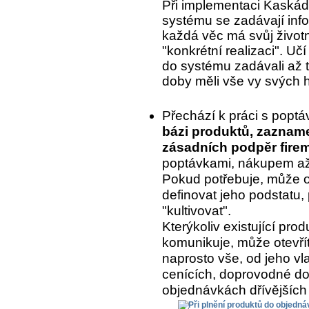
Při implementaci Kaskády
systému se zadávají inf
každá věc má svůj život
"konkrétní realizaci". Uč
do systému zadávali až to
doby měli vše vy svých 
Přechází k práci s popt
bázi produktů, zaznam
zásadních podpěr fire
poptávkami, nákupem až 
Pokud potřebuje, může o
definovat jeho podstatu, 
"kultivovat".
Kterýkoliv existující pr
komunikuje, může otevřít
naprosto vše, od jeho vla
cenících, doprovodné do
objednávkách dřívějších 