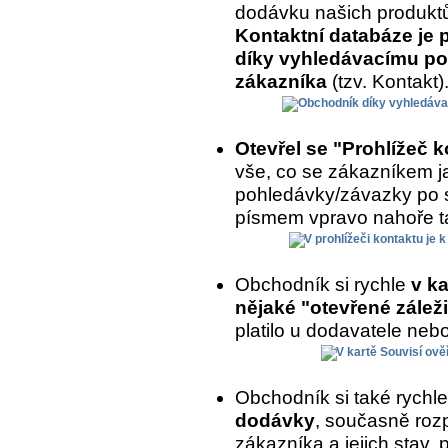
dodávku našich produkt
Kontaktní databáze je 
díky vyhledávacímu po
zákazníka
(tzv. Kontakt)
Otevřel se "Prohlížeč 
vše, co se zákazníkem ja
pohledávky/závazky po 
písmem vpravo nahoře ta
Obchodník si rychle
v ka
nějaké "otevřené záleži
platilo u dodavatele nebo
Obchodník si také rychl
dodávky
, současně roz
zákazníka a jejich stav,