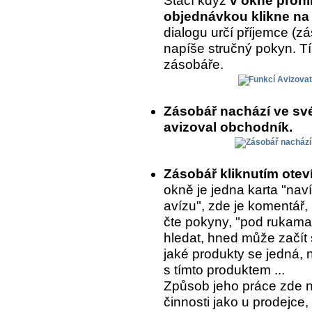
Stačí když
v okně prohl
objednávkou klikne na 
dialogu určí příjemce (
napíše stručný pokyn. T
zásobáře.
Zásobář nachází ve sv
avizoval obchodník.
Zásobář kliknutím ote
okně je jedna karta "naví
avízu", zde je komentář,
čte pokyny, "pod rukama
hledat, hned může začít 
jaké produkty se jedná, 
s tímto produktem ...
Způsob jeho práce zde 
činnosti jako u prodejce,