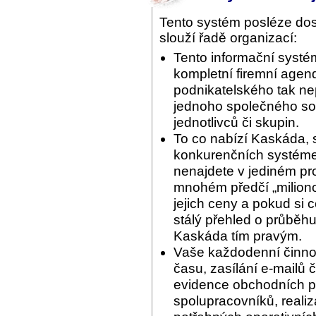
Tento systém posléze do
slouží řadě organizací:
Tento informační systé
kompletní firemní agend
podnikatelského tak ne
jednoho společného sof
jednotlivců či skupin.
To co nabízí Kaskáda, 
konkurenčních systémec
nenajdete v jediném pr
mnohém předčí „miliono
jejich ceny a pokud si 
stálý přehled o průběhu
Kaskáda tím pravým.
Vaše každodenní činnos
času, zasílání e-mailů 
evidence obchodních pří
spolupracovníků, reali