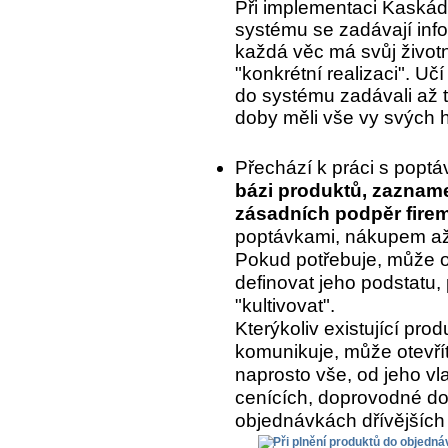
Při implementaci Kaskády
systému se zadávají inf
každá věc má svůj život
"konkrétní realizaci". Uč
do systému zadávali až to
doby měli vše vy svých 
Přechází k práci s popt
bázi produktů, zaznam
zásadních podpěr fire
poptávkami, nákupem až 
Pokud potřebuje, může o
definovat jeho podstatu, 
"kultivovat".
Kterýkoliv existující pr
komunikuje, může otevřít
naprosto vše, od jeho vla
cenících, doprovodné do
objednávkách dřívějších 