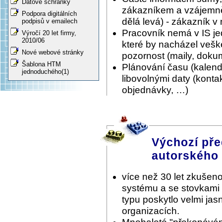
Datové schránky
zákazníkem a vzájemně 
Podpora digitálních
dělá levá) - zákazník v
podpisů v emailech
Pracovník nemá v IS je
Výročí 20 let firmy,
2010/06
které by nacházel vešk
Nové webové stránky
pozornost (maily, doku
Šablona HTM
Plánování času (kalen
jednoduchého(1)
libovolnými daty (konta
objednávky, …)
Výchozí pře
autorského
více než 30 let zkušeno
systému a se stovkami
typu poskytlo velmi ja
organizacích.