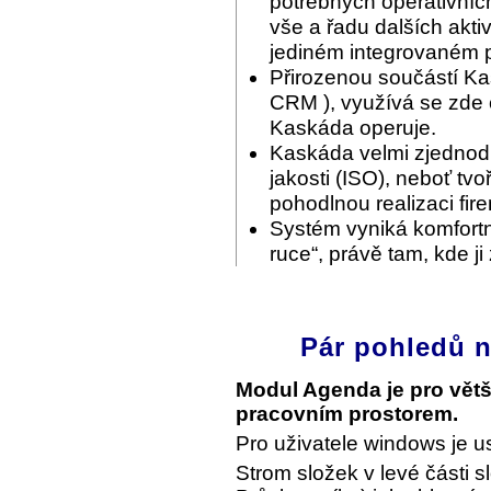
potřebných operativníc
vše a řadu dalších akti
jediném integrovaném p
Přirozenou součástí Ka
CRM ), využívá se zde c
Kaskáda operuje.
Kaskáda velmi zjednodu
jakosti (ISO), neboť tvo
pohodlnou realizaci fir
Systém vyniká komfortn
ruce“, právě tam, kde ji
Pár pohledů n
Modul Agenda je pro vět
pracovním prostorem.
Pro uživatele windows je u
Strom složek v levé části s