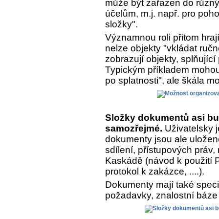
může být zařazen do různý
účelům, m.j. např. pro poh
složky".
Významnou roli přitom hrají
nelze objekty "vkládat ručn
zobrazují objekty, splňujíc
Typickým příkladem mohou 
po splatnosti", ale škála m
Složky dokumentů asi bu
samozřejmé.
Uživatelsky j
dokumenty jsou ale uložen
sdílení, přístupových práv,
Kaskádě (návod k použití Pr
protokol k zakázce, ....).
Dokumenty mají také speciá
požadavky, znalostní báze 