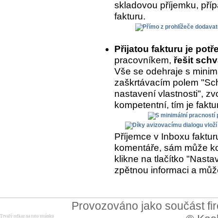
skladovou příjemku, přípa
fakturu.
Přijatou fakturu je potř
pracovníkem,
řešit schv
Vše se odehraje s minimá
zaškrtávacím polem "Sch
nastavení vlastnosti", zvo
kompetentní, tím je fakt
Příjemce v Inboxu fakturu
komentáře, sám může kom
klikne na tlačítko "Nasta
zpětnou informaci a může
Provozováno jako součást f
Trvalý odkaz na tuto stránku