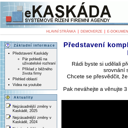
|
|
HLAVNÍ STRÁNKA
DEMOVERZE
E-DOKUMEN
Představení komp
Základní informace
Představení Kaskády
Pár pohledů na
Rádi byste si udělali 
uživatelské rozhraní
Příklad z běžného
srovnání 
života firmy
Chcete se přesvědčit, ž
Přehled oblastí
Videa na youtube
Pak neváhejte a věnujte 
Aktuality
Nejzásadnější změny v
Kaskádě, 2025
Nejzásadnější změny v
Kaskádě, 2024