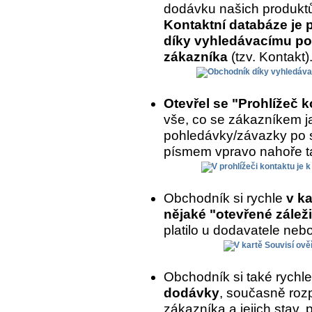
dodávku našich produkt
Kontaktní databáze je 
díky vyhledávacímu po
zákazníka
(tzv. Kontakt)
Otevřel se "Prohlížeč 
vše, co se zákazníkem ja
pohledávky/závazky po 
písmem vpravo nahoře ta
Obchodník si rychle
v ka
nějaké "otevřené záleži
platilo u dodavatele nebo
Obchodník si také rychl
dodávky
, současně roz
zákazníka a jejich stav,