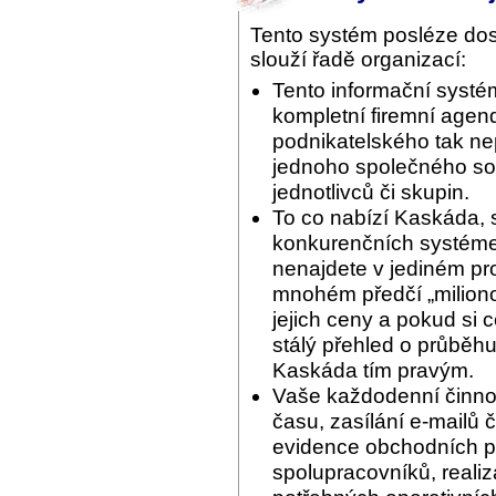
Tento systém posléze do
slouží řadě organizací:
Tento informační systé
kompletní firemní agend
podnikatelského tak ne
jednoho společného sof
jednotlivců či skupin.
To co nabízí Kaskáda, 
konkurenčních systémec
nenajdete v jediném pr
mnohém předčí „miliono
jejich ceny a pokud si 
stálý přehled o průběhu
Kaskáda tím pravým.
Vaše každodenní činnos
času, zasílání e-mailů 
evidence obchodních pří
spolupracovníků, reali