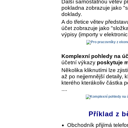
Další samostatnou větev př
pokladna zobrazuje jako "s
doklady.
A do třetice větev předsta
účet zobrazuje jako "složk
výpisy (importy v elektroni
Komplexní pohledy na úč
účetní výkazy
poskytuje m
Několika kliknutími lze zjist
až po nejjemnější detaily, 
kterého kterákoliv částka 
....
Příklad z b
Obchodník přijímá telef