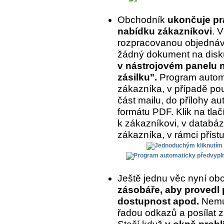
Obchodník
ukončuje prá
nabídku zákazníkovi
. 
rozpracovanou objednávk
žádný dokument na disk
v nástrojovém panelu na
zásilku".
Program automa
zákazníka, v případě pou
část mailu, do přílohy a
formátu PDF. Klik na tlač
k zákazníkovi, v databázi
zákazníka, v rámci příst
Ještě jednu věc nyní ob
zásobáře, aby provedl 
dostupnost apod.
Nemus
řadou odkazů a posílat z