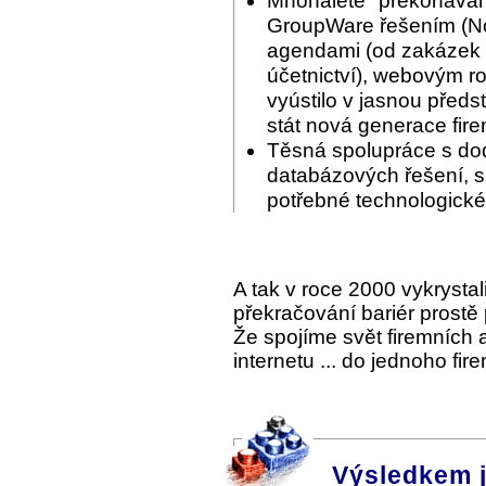
Mnohaleté "překonáván
GroupWare řešením (Nov
agendami (od zakázek p
účetnictví), webovým ro
vyústilo v jasnou předs
stát nová generace fir
Těsná spolupráce s do
databázových řešení, s 
potřebné technologické
A tak v roce 2000 vykrysta
překračování bariér prostě
Že spojíme svět firemních
internetu ... do jednoho fi
Výsledkem 