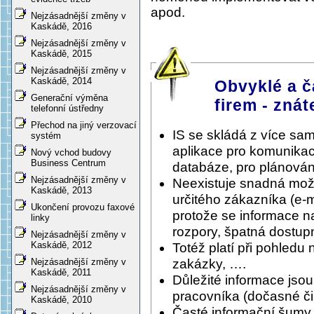
apod.
Nejzásadnější změny v
Kaskádě, 2016
Nejzásadnější změny v
Kaskádě, 2015
Nejzásadnější změny v
Kaskádě, 2014
Obvyklé a č
Generační výměna
firem - znát
telefonní ústředny
Přechod na jiný verzovací
IS se skládá z více sa
systém
aplikace pro komunikac
Nový vchod budovy
Business Centrum
databáze, pro plánování
Nejzásadnější změny v
Neexistuje snadná možnos
Kaskádě, 2013
určitého zákazníka (e-
Ukončení provozu faxové
protože se informace n
linky
rozpory, špatná dostupn
Nejzásadnější změny v
Kaskádě, 2012
Totéž platí při pohledu 
zakázky, ….
Nejzásadnější změny v
Kaskádě, 2011
Důležité informace jso
Nejzásadnější změny v
pracovníka (dočasné či 
Kaskádě, 2010
Časté informační šumy, 