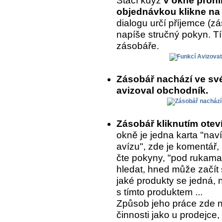
Stačí když
v okně prohl
objednávkou klikne na 
dialogu určí příjemce (
napíše stručný pokyn. T
zásobáře.
Zásobář nachází ve sv
avizoval obchodník.
Zásobář kliknutím ote
okně je jedna karta "naví
avízu", zde je komentář,
čte pokyny, "pod rukama
hledat, hned může začít 
jaké produkty se jedná, 
s tímto produktem ...
Způsob jeho práce zde 
činnosti jako u prodejce,