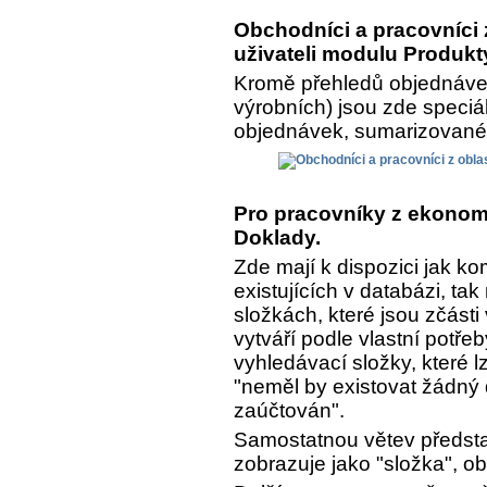
Obchodníci a pracovníci z
uživateli modulu Produkt
Kromě přehledů objednávek
výrobních) jsou zde speciá
objednávek, sumarizované a
Pro pracovníky z ekonomi
Doklady.
Zde mají k dispozici jak k
existujících v databázi, ta
složkách, které jsou zčásti
vytváří podle vlastní potře
vyhledávací složky, které lz
"neměl by existovat žádný 
zaúčtován".
Samostatnou větev předsta
zobrazuje jako "složka", o