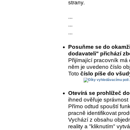
strany.
...
...
...
Posuňme se do okamžik
dodavateli" přichází zb
Přijímající pracovník má 
něm je uvedeno číslo ob
Toto
číslo píše do všu
Otevírá se prohlížeč d
ihned ověřuje správnost
Přímo odtud spouští fun
pracně identifikovat prod
Vychází z obsahu objedn
reality a "kliknutím" vytvá