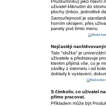
Průzkumníku) jako hlavní n
uživatel kliknutím do strom
plochy (Inbox, jednotlivé da
Samozřejmostí je standar
horním okrajem, přes uživa
panely pod tímto menu.
Nejčastěji navštěvovaným
Tato "složka" je univerzál
uživatele a představuje pro
kterém přijímá vše, co je 
zásilky z internetu i od kol
doklady k vystavení, dokume
S čímkoliv, co uživatel 
přímo pracovat.
Příkladem může být Produkt