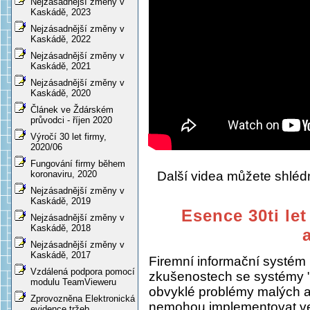
Nejzásadnější změny v
Kaskádě, 2023
Nejzásadnější změny v
Kaskádě, 2022
Nejzásadnější změny v
Kaskádě, 2021
Nejzásadnější změny v
Kaskádě, 2020
Článek ve Ždárském
průvodci - říjen 2020
Výročí 30 let firmy,
2020/06
Fungování firmy během
Další videa můžete shlé
koronaviru, 2020
Nejzásadnější změny v
Kaskádě, 2019
Esence 30ti let
Nejzásadnější změny v
Kaskádě, 2018
Nejzásadnější změny v
Kaskádě, 2017
Firemní informační systém
Vzdálená podpora pomocí
zkušenostech se systémy "
modulu TeamVieweru
obvyklé problémy malých a s
Zprovozněna Elektronická
nemohou implementovat ve
evidence tržeb