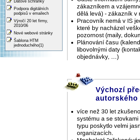
Datové schránky
zákazníkem a vzájemně 
Podpora digitálních
dělá levá) - zákazník v
podpisů v emailech
Pracovník nemá v IS je
Výročí 20 let firmy,
2010/06
které by nacházel vešk
Nové webové stránky
pozornost (maily, doku
Šablona HTM
Plánování času (kalen
jednoduchého(1)
libovolnými daty (konta
objednávky, …)
Výchozí pře
autorského
více než 30 let zkušeno
systému a se stovkami
typu poskytlo velmi ja
organizacích.