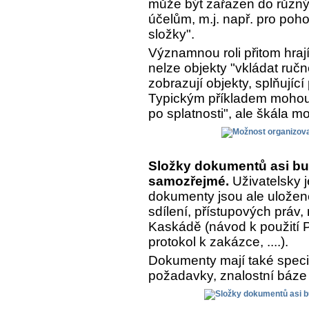
může být zařazen do různý
účelům, m.j. např. pro poh
složky".
Významnou roli přitom hrají
nelze objekty "vkládat ručn
zobrazují objekty, splňujíc
Typickým příkladem mohou 
po splatnosti", ale škála m
Složky dokumentů asi bu
samozřejmé.
Uživatelsky j
dokumenty jsou ale uložen
sdílení, přístupových práv,
Kaskádě (návod k použití Pr
protokol k zakázce, ....).
Dokumenty mají také speciá
požadavky, znalostní báze 