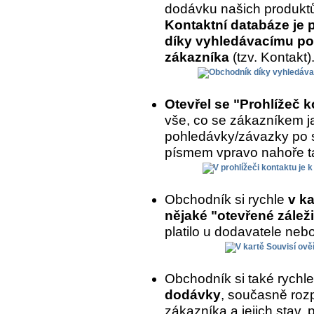
dodávku našich produkt
Kontaktní databáze je 
díky vyhledávacímu po
zákazníka
(tzv. Kontakt)
Otevřel se "Prohlížeč 
vše, co se zákazníkem ja
pohledávky/závazky po 
písmem vpravo nahoře ta
Obchodník si rychle
v ka
nějaké "otevřené záleži
platilo u dodavatele nebo
Obchodník si také rychl
dodávky
, současně roz
zákazníka a jejich stav,