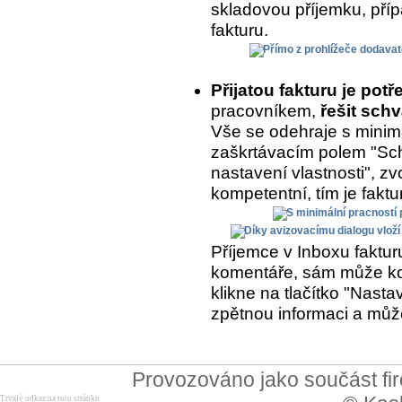
skladovou příjemku, přípa
fakturu.
Přijatou fakturu je potř
pracovníkem,
řešit schv
Vše se odehraje s minimá
zaškrtávacím polem "Sch
nastavení vlastnosti", zvo
kompetentní, tím je fakt
Příjemce v Inboxu fakturu
komentáře, sám může kom
klikne na tlačítko "Nasta
zpětnou informaci a může
Provozováno jako součást f
Trvalý odkaz na tuto stránku