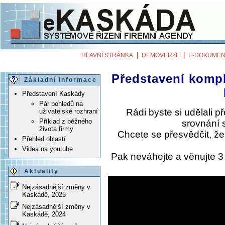
|
|
HLAVNÍ STRÁNKA
DEMOVERZE
E-DOKUMEN
Představení komp
Základní informace
Představení Kaskády
Pár pohledů na
Rádi byste si udělali 
uživatelské rozhraní
Příklad z běžného
srovnání 
života firmy
Chcete se přesvědčit, ž
Přehled oblastí
Videa na youtube
Pak neváhejte a věnujte 
Aktuality
Nejzásadnější změny v
Kaskádě, 2025
Nejzásadnější změny v
Kaskádě, 2024