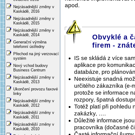
apod.
Nejzásadnější změny v
Kaskádě, 2016
Nejzásadnější změny v
Kaskádě, 2015
Nejzásadnější změny v
Kaskádě, 2014
Obvyklé a č
Generační výměna
firem - znát
telefonní ústředny
Přechod na jiný verzovací
IS se skládá z více sa
systém
aplikace pro komunikac
Nový vchod budovy
Business Centrum
databáze, pro plánování
Nejzásadnější změny v
Neexistuje snadná možnos
Kaskádě, 2013
určitého zákazníka (e-
Ukončení provozu faxové
protože se informace n
linky
rozpory, špatná dostupn
Nejzásadnější změny v
Kaskádě, 2012
Totéž platí při pohledu 
zakázky, ….
Nejzásadnější změny v
Kaskádě, 2011
Důležité informace jso
Nejzásadnější změny v
pracovníka (dočasné či 
Kaskádě, 2010
Časté informační šumy, 