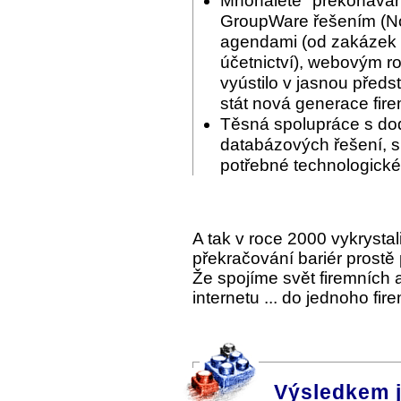
Mnohaleté "překonáván
GroupWare řešením (Nov
agendami (od zakázek p
účetnictví), webovým ro
vyústilo v jasnou předs
stát nová generace fir
Těsná spolupráce s do
databázových řešení, s 
potřebné technologické
A tak v roce 2000 vykrysta
překračování bariér prostě
Že spojíme svět firemních
internetu ... do jednoho fi
Výsledkem 