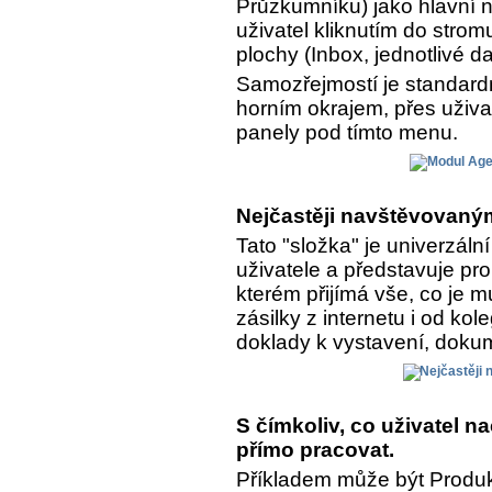
Průzkumníku) jako hlavní n
uživatel kliknutím do strom
plochy (Inbox, jednotlivé da
Samozřejmostí je standar
horním okrajem, přes uživa
panely pod tímto menu.
Nejčastěji navštěvovaným
Tato "složka" je univerzál
uživatele a představuje pro
kterém přijímá vše, co je 
zásilky z internetu i od kol
doklady k vystavení, dokume
S čímkoliv, co uživatel 
přímo pracovat.
Příkladem může být Produkt