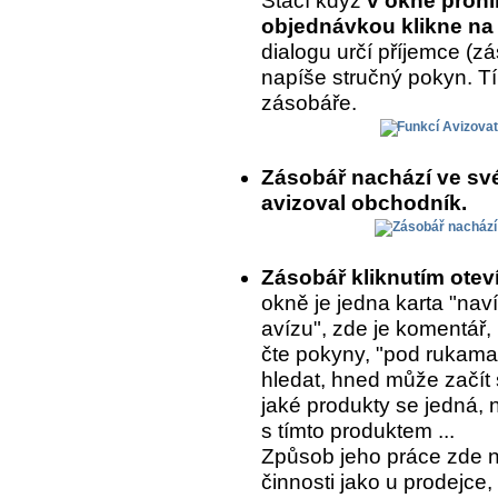
Stačí když
v okně prohl
objednávkou klikne na 
dialogu určí příjemce (
napíše stručný pokyn. T
zásobáře.
Zásobář nachází ve sv
avizoval obchodník.
Zásobář kliknutím ote
okně je jedna karta "naví
avízu", zde je komentář,
čte pokyny, "pod rukama
hledat, hned může začít 
jaké produkty se jedná, 
s tímto produktem ...
Způsob jeho práce zde 
činnosti jako u prodejce,