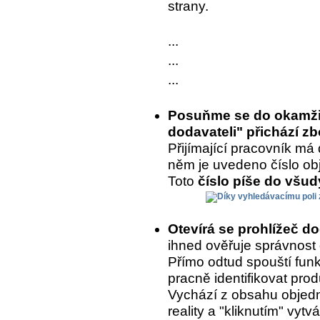
strany.
...
...
...
Posuňme se do okamžik
dodavateli" přichází zb
Přijímající pracovník má 
něm je uvedeno číslo ob
Toto
číslo píše do všu
Otevírá se prohlížeč d
ihned ověřuje správnost
Přímo odtud spouští fun
pracně identifikovat prod
Vychází z obsahu objedn
reality a "kliknutím" vytvá