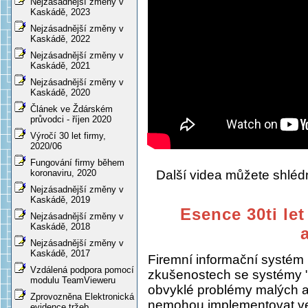
Nejzásadnější změny v
Kaskádě, 2023
Nejzásadnější změny v
Kaskádě, 2022
Nejzásadnější změny v
Kaskádě, 2021
Nejzásadnější změny v
Kaskádě, 2020
Článek ve Ždárském
průvodci - říjen 2020
Výročí 30 let firmy,
2020/06
Fungování firmy během
Další videa můžete shlé
koronaviru, 2020
Nejzásadnější změny v
Kaskádě, 2019
Esence 30ti let
Nejzásadnější změny v
Kaskádě, 2018
Nejzásadnější změny v
Kaskádě, 2017
Firemní informační systém
Vzdálená podpora pomocí
zkušenostech se systémy "
modulu TeamVieweru
obvyklé problémy malých a s
Zprovozněna Elektronická
nemohou implementovat ve
evidence tržeb