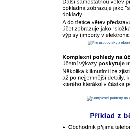
Další samostatnou větev př
pokladna zobrazuje jako "s
doklady.
A do třetice větev předsta
účet zobrazuje jako "složk
výpisy (importy v elektroni
Komplexní pohledy na úč
účetní výkazy
poskytuje m
Několika kliknutími lze zjist
až po nejjemnější detaily, 
kterého kterákoliv částka 
....
Příklad z b
Obchodník přijímá telef