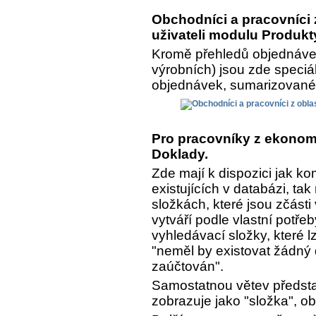
Obchodníci a pracovníci z
uživateli modulu Produkt
Kromě přehledů objednávek
výrobních) jsou zde speciá
objednávek, sumarizované a
Pro pracovníky z ekonomi
Doklady.
Zde mají k dispozici jak k
existujících v databázi, ta
složkách, které jsou zčásti
vytváří podle vlastní potře
vyhledávací složky, které lz
"neměl by existovat žádný 
zaúčtován".
Samostatnou větev předsta
zobrazuje jako "složka", o