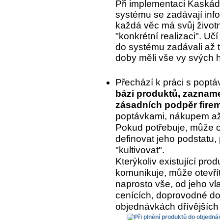
Při implementaci Kaskády
systému se zadávají inf
každá věc má svůj život
"konkrétní realizaci". Uč
do systému zadávali až to
doby měli vše vy svých 
Přechází k práci s popt
bázi produktů, zaznam
zásadních podpěr fire
poptávkami, nákupem až 
Pokud potřebuje, může o
definovat jeho podstatu, 
"kultivovat".
Kterýkoliv existující pr
komunikuje, může otevřít
naprosto vše, od jeho vla
cenících, doprovodné do
objednávkách dřívějších 