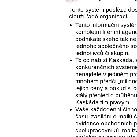
Tento systém posléze do
slouží řadě organizací:
Tento informační systé
kompletní firemní agend
podnikatelského tak ne
jednoho společného sof
jednotlivců či skupin.
To co nabízí Kaskáda, 
konkurenčních systémec
nenajdete v jediném pr
mnohém předčí „miliono
jejich ceny a pokud si 
stálý přehled o průběhu
Kaskáda tím pravým.
Vaše každodenní činnos
času, zasílání e-mailů 
evidence obchodních pří
spolupracovníků, reali