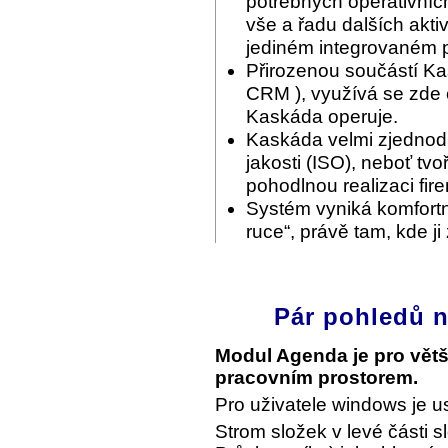
potřebných operativníc
vše a řadu dalších akti
jediném integrovaném p
Přirozenou součástí Ka
CRM ), využívá se zde c
Kaskáda operuje.
Kaskáda velmi zjednodu
jakosti (ISO), neboť tvo
pohodlnou realizaci fir
Systém vyniká komfortn
ruce“, právě tam, kde ji
Pár pohledů n
Modul Agenda je pro vět
pracovním prostorem.
Pro uživatele windows je u
Strom složek v levé části s