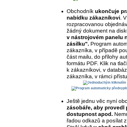
Obchodník
ukončuje prá
nabídku zákazníkovi
. 
rozpracovanou objednávk
žádný dokument na disk
v nástrojovém panelu na
zásilku".
Program automa
zákazníka, v případě pou
část mailu, do přílohy a
formátu PDF. Klik na tlač
k zákazníkovi, v databázi
zákazníka, v rámci příst
Ještě jednu věc nyní ob
zásobáře, aby provedl 
dostupnost apod.
Nemus
řadou odkazů a posílat z