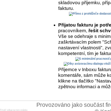
skladovou příjemku, přípa
fakturu.
Přijatou fakturu je potř
pracovníkem,
řešit schv
Vše se odehraje s minimá
zaškrtávacím polem "Sch
nastavení vlastnosti", zvo
kompetentní, tím je fakt
Příjemce v Inboxu fakturu
komentáře, sám může kom
klikne na tlačítko "Nasta
zpětnou informaci a může
Provozováno jako součást f
Trvalý odkaz na tuto stránku