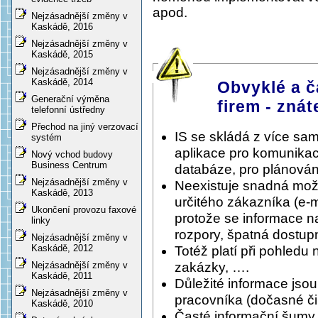
apod.
Nejzásadnější změny v
Kaskádě, 2016
Nejzásadnější změny v
Kaskádě, 2015
Nejzásadnější změny v
Kaskádě, 2014
Obvyklé a č
Generační výměna
firem - znát
telefonní ústředny
Přechod na jiný verzovací
IS se skládá z více sa
systém
aplikace pro komunikac
Nový vchod budovy
Business Centrum
databáze, pro plánování
Nejzásadnější změny v
Neexistuje snadná možnos
Kaskádě, 2013
určitého zákazníka (e-
Ukončení provozu faxové
protože se informace n
linky
rozpory, špatná dostupn
Nejzásadnější změny v
Kaskádě, 2012
Totéž platí při pohledu 
zakázky, ….
Nejzásadnější změny v
Kaskádě, 2011
Důležité informace jso
Nejzásadnější změny v
pracovníka (dočasné či 
Kaskádě, 2010
Časté informační šumy, 