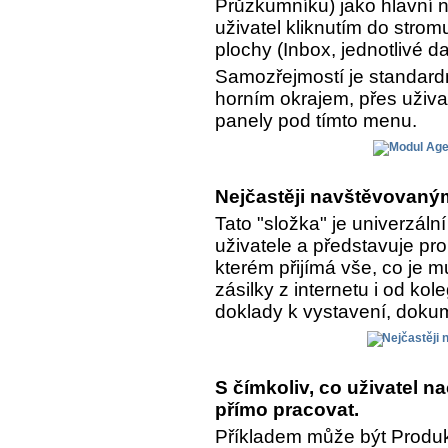
Průzkumníku) jako hlavní n
uživatel kliknutím do strom
plochy (Inbox, jednotlivé da
Samozřejmostí je standar
horním okrajem, přes uživa
panely pod tímto menu.
Nejčastěji navštěvovaným
Tato "složka" je univerzál
uživatele a představuje pro
kterém přijímá vše, co je 
zásilky z internetu i od kol
doklady k vystavení, dokume
S čímkoliv, co uživatel 
přímo pracovat.
Příkladem může být Produkt