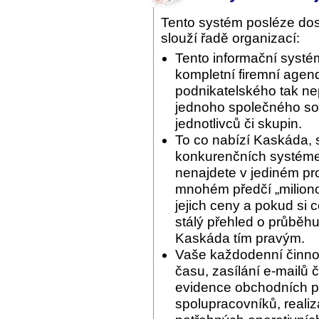
Tento systém posléze do
slouží řadě organizací:
Tento informační systé
kompletní firemní agend
podnikatelského tak ne
jednoho společného sof
jednotlivců či skupin.
To co nabízí Kaskáda, 
konkurenčních systémec
nenajdete v jediném pr
mnohém předčí „miliono
jejich ceny a pokud si 
stálý přehled o průběhu
Kaskáda tím pravým.
Vaše každodenní činnos
času, zasílání e-mailů 
evidence obchodních pří
spolupracovníků, reali