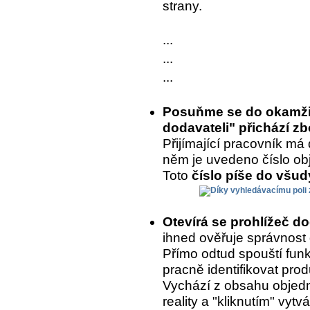
strany.
...
...
...
Posuňme se do okamžik
dodavateli" přichází zb
Přijímající pracovník má 
něm je uvedeno číslo ob
Toto
číslo píše do všu
Otevírá se prohlížeč d
ihned ověřuje správnost
Přímo odtud spouští fun
pracně identifikovat prod
Vychází z obsahu objedn
reality a "kliknutím" vytvá