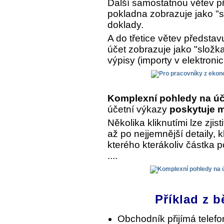
Další samostatnou větev př
pokladna zobrazuje jako "s
doklady.
A do třetice větev předsta
účet zobrazuje jako "složk
výpisy (importy v elektroni
Komplexní pohledy na úč
účetní výkazy
poskytuje m
Několika kliknutími lze zjist
až po nejjemnější detaily, 
kterého kterákoliv částka 
....
Příklad z b
Obchodník přijímá telef