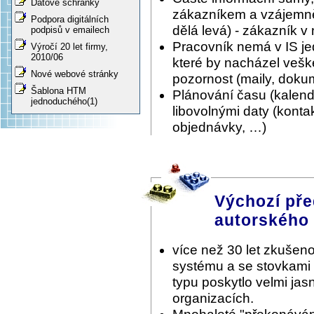
Datové schránky
zákazníkem a vzájemně 
Podpora digitálních
dělá levá) - zákazník v
podpisů v emailech
Pracovník nemá v IS je
Výročí 20 let firmy,
2010/06
které by nacházel vešk
Nové webové stránky
pozornost (maily, doku
Šablona HTM
Plánování času (kalen
jednoduchého(1)
libovolnými daty (konta
objednávky, …)
Výchozí pře
autorského
více než 30 let zkušeno
systému a se stovkami
typu poskytlo velmi ja
organizacích.