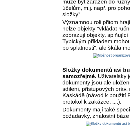
může být zařazen do různý
účelům, m.j. např. pro poh
složky".
Významnou roli přitom hrají
nelze objekty "vkládat ručn
zobrazují objekty, splňujíc
Typickým příkladem mohou 
po splatnosti", ale škála m
Složky dokumentů asi bu
samozřejmé.
Uživatelsky j
dokumenty jsou ale uložen
sdílení, přístupových práv,
Kaskádě (návod k použití Pr
protokol k zakázce, ....).
Dokumenty mají také speciá
požadavky, znalostní báze 