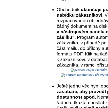
Obchodník
ukončuje prá
nabídku zákazníkovi
. 
rozpracovanou objednávk
žádný dokument na disk
v nástrojovém panelu na
zásilku".
Program automa
zákazníka, v případě pou
část mailu, do přílohy a
formátu PDF. Klik na tlač
k zákazníkovi, v databázi
zákazníka, v rámci příst
Ještě jednu věc nyní ob
zásobáře, aby provedl 
dostupnost apod.
Nemus
řadou odkazů a posílat z