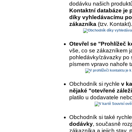
dodávku našich produkt
Kontaktní databáze je 
díky vyhledávacímu po
zákazníka
(tzv. Kontakt)
Otevřel se "Prohlížeč 
vše, co se zákazníkem ja
pohledávky/závazky po 
písmem vpravo nahoře ta
Obchodník si rychle
v ka
nějaké "otevřené záleži
platilo u dodavatele nebo
Obchodník si také rychl
dodávky
, současně roz
zákazníka a jejich stav,