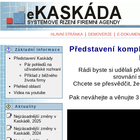
|
|
HLAVNÍ STRÁNKA
DEMOVERZE
E-DOKUMEN
Představení komp
Základní informace
Představení Kaskády
Pár pohledů na
Rádi byste si udělali 
uživatelské rozhraní
Příklad z běžného
srovnání 
života firmy
Chcete se přesvědčit, ž
Přehled oblastí
Videa na youtube
Pak neváhejte a věnujte 
Aktuality
Nejzásadnější změny v
Kaskádě, 2025
Nejzásadnější změny v
Kaskádě, 2024