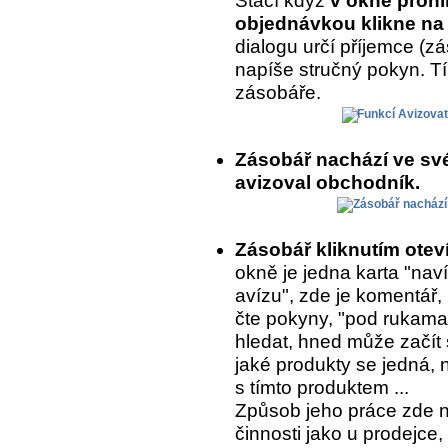
Stačí když
v okně prohl
objednávkou klikne na 
dialogu určí příjemce (
napíše stručný pokyn. T
zásobáře.
Zásobář nachází ve sv
avizoval obchodník.
Zásobář kliknutím ote
okně je jedna karta "naví
avízu", zde je komentář,
čte pokyny, "pod rukama
hledat, hned může začít 
jaké produkty se jedná, 
s tímto produktem ...
Způsob jeho práce zde 
činnosti jako u prodejce,