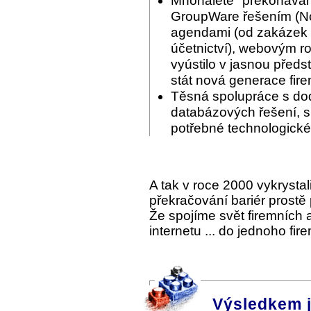
Mnohaleté "překonáván
GroupWare řešením (Nov
agendami (od zakázek p
účetnictví), webovým ro
vyústilo v jasnou předs
stát nová generace fir
Těsná spolupráce s do
databázových řešení, s 
potřebné technologické
A tak v roce 2000 vykrysta
překračování bariér prostě
Že spojíme svět firemních
internetu ... do jednoho fi
Výsledkem 