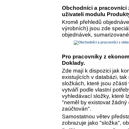
Obchodníci a pracovníci z
uživateli modulu Produkt
Kromě přehledů objednávek
výrobních) jsou zde speciá
objednávek, sumarizované a
Pro pracovníky z ekonomi
Doklady.
Zde mají k dispozici jak k
existujících v databázi, ta
složkách, které jsou zčásti
vytváří podle vlastní potře
vyhledávací složky, které lz
"neměl by existovat žádný 
zaúčtován".
Samostatnou větev předsta
zobrazuje jako "složka", o