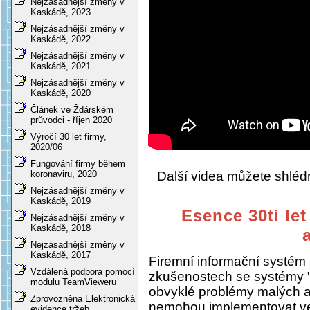
Nejzásadnější změny v
Kaskádě, 2023
Nejzásadnější změny v
Kaskádě, 2022
Nejzásadnější změny v
Kaskádě, 2021
Nejzásadnější změny v
Kaskádě, 2020
Článek ve Ždárském
průvodci - říjen 2020
Výročí 30 let firmy,
2020/06
Fungování firmy během
Další videa můžete shlé
koronaviru, 2020
Nejzásadnější změny v
Kaskádě, 2019
Esence 30ti let
Nejzásadnější změny v
Kaskádě, 2018
Nejzásadnější změny v
Kaskádě, 2017
Firemní informační systém
Vzdálená podpora pomocí
zkušenostech se systémy "
modulu TeamVieweru
obvyklé problémy malých a s
Zprovozněna Elektronická
nemohou implementovat ve
evidence tržeb