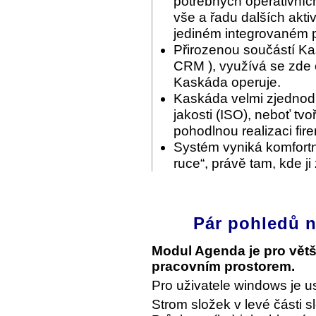
potřebných operativníc
vše a řadu dalších akti
jediném integrovaném p
Přirozenou součástí Ka
CRM ), využívá se zde c
Kaskáda operuje.
Kaskáda velmi zjednodu
jakosti (ISO), neboť tvo
pohodlnou realizaci fir
Systém vyniká komfortn
ruce“, právě tam, kde ji
Pár pohledů n
Modul Agenda je pro vět
pracovním prostorem.
Pro uživatele windows je u
Strom složek v levé části s