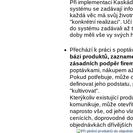
Při implementaci Kaskády
systému se zadávají inf
každá věc má svůj život
"konkrétní realizaci". Uč
do systému zadávali až to
doby měli vše vy svých 
Přechází k práci s popt
bázi produktů, zaznam
zásadních podpěr fire
poptávkami, nákupem až 
Pokud potřebuje, může o
definovat jeho podstatu, 
"kultivovat".
Kterýkoliv existující pr
komunikuje, může otevřít
naprosto vše, od jeho vla
cenících, doprovodné do
objednávkách dřívějších 