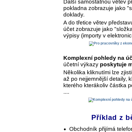
Další samostatnou větev př
pokladna zobrazuje jako "s
doklady.
A do třetice větev předsta
účet zobrazuje jako "složk
výpisy (importy v elektroni
Komplexní pohledy na úč
účetní výkazy
poskytuje m
Několika kliknutími lze zjist
až po nejjemnější detaily, 
kterého kterákoliv částka 
....
Příklad z b
Obchodník přijímá telef