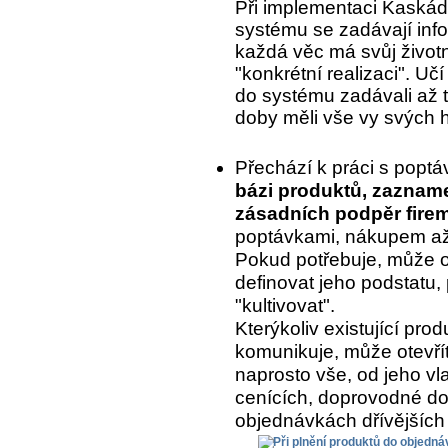
Při implementaci Kaskády
systému se zadávají inf
každá věc má svůj život
"konkrétní realizaci". Uč
do systému zadávali až to
doby měli vše vy svých 
Přechází k práci s popt
bázi produktů, zaznam
zásadních podpěr fire
poptávkami, nákupem až 
Pokud potřebuje, může o
definovat jeho podstatu, 
"kultivovat".
Kterýkoliv existující pr
komunikuje, může otevřít
naprosto vše, od jeho vla
cenících, doprovodné do
objednávkách dřívějších 