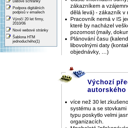
Datové schránky
zákazníkem a vzájemně 
Podpora digitálních
dělá levá) - zákazník v
podpisů v emailech
Pracovník nemá v IS je
Výročí 20 let firmy,
2010/06
které by nacházel vešk
Nové webové stránky
pozornost (maily, doku
Šablona HTM
Plánování času (kalen
jednoduchého(1)
libovolnými daty (konta
objednávky, …)
Výchozí pře
autorského
více než 30 let zkušeno
systému a se stovkami
typu poskytlo velmi ja
organizacích.