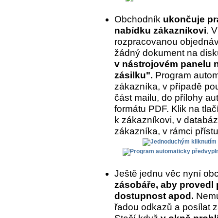
Obchodník
ukončuje prá
nabídku zákazníkovi
. 
rozpracovanou objednávk
žádný dokument na disk
v nástrojovém panelu na
zásilku".
Program automa
zákazníka, v případě pou
část mailu, do přílohy a
formátu PDF. Klik na tlač
k zákazníkovi, v databázi
zákazníka, v rámci příst
Ještě jednu věc nyní ob
zásobáře, aby provedl 
dostupnost apod.
Nemus
řadou odkazů a posílat z