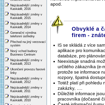
apod.
Nejzásadnější změny v
Kaskádě, 2016
Nejzásadnější změny v
Kaskádě, 2015
Nejzásadnější změny v
Kaskádě, 2014
Obvyklé a č
Generační výměna
firem - znát
telefonní ústředny
Přechod na jiný verzovací
IS se skládá z více sa
systém
aplikace pro komunikac
Nový vchod budovy
Business Centrum
databáze, pro plánování
Nejzásadnější změny v
Neexistuje snadná možnos
Kaskádě, 2013
určitého zákazníka (e-
Ukončení provozu faxové
protože se informace n
linky
rozpory, špatná dostupn
Nejzásadnější změny v
Kaskádě, 2012
Totéž platí při pohledu 
zakázky, ….
Nejzásadnější změny v
Kaskádě, 2011
Důležité informace jso
Nejzásadnější změny v
pracovníka (dočasné či 
Kaskádě, 2010
Časté informační šumy, 