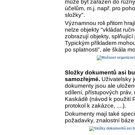
může být zařazen do různý
účelům, m.j. např. pro poh
složky".
Významnou roli přitom hrají
nelze objekty "vkládat ručn
zobrazují objekty, splňujíc
Typickým příkladem mohou 
po splatnosti", ale škála m
Složky dokumentů asi bu
samozřejmé.
Uživatelsky j
dokumenty jsou ale uložen
sdílení, přístupových práv,
Kaskádě (návod k použití Pr
protokol k zakázce, ....).
Dokumenty mají také speciá
požadavky, znalostní báze 