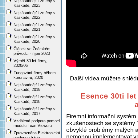
Nejzásadnější změny v
Kaskádě, 2023
Nejzásadnější změny v
Kaskádě, 2022
Nejzásadnější změny v
Kaskádě, 2021
Nejzásadnější změny v
Kaskádě, 2020
Článek ve Ždárském
průvodci - říjen 2020
Výročí 30 let firmy,
2020/06
Fungování firmy během
Další videa můžete shlé
koronaviru, 2020
Nejzásadnější změny v
Kaskádě, 2019
Esence 30ti let
Nejzásadnější změny v
Kaskádě, 2018
Nejzásadnější změny v
Kaskádě, 2017
Firemní informační systém
Vzdálená podpora pomocí
zkušenostech se systémy "
modulu TeamVieweru
obvyklé problémy malých a s
Zprovozněna Elektronická
nemohou implementovat ve
evidence tržeb