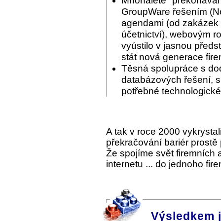
Mnohaleté "překonáván
GroupWare řešením (Nov
agendami (od zakázek p
účetnictví), webovým ro
vyústilo v jasnou předs
stát nová generace fir
Těsná spolupráce s do
databázových řešení, s 
potřebné technologické
A tak v roce 2000 vykrysta
překračování bariér prostě
Že spojíme svět firemních
internetu ... do jednoho fi
Výsledkem 