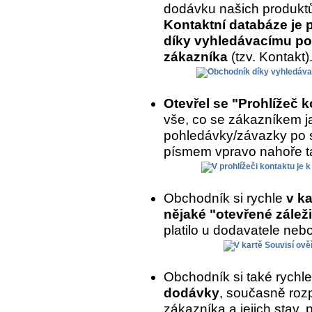
dodávku našich produkt
Kontaktní databáze je 
díky vyhledávacímu po
zákazníka
(tzv. Kontakt)
Otevřel se "Prohlížeč 
vše, co se zákazníkem ja
pohledávky/závazky po 
písmem vpravo nahoře ta
Obchodník si rychle
v ka
nějaké "otevřené záleži
platilo u dodavatele nebo
Obchodník si také rychl
dodávky
, současně roz
zákazníka a jejich stav,