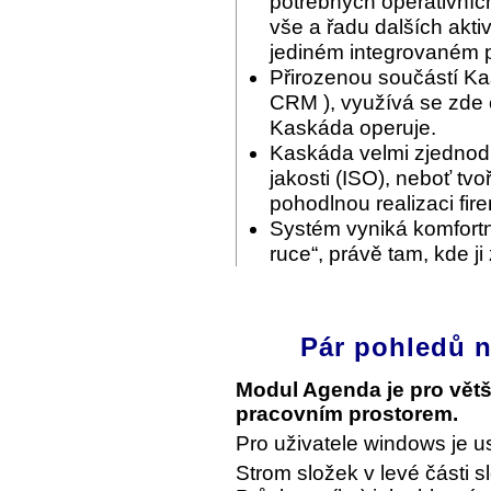
potřebných operativníc
vše a řadu dalších akti
jediném integrovaném p
Přirozenou součástí Ka
CRM ), využívá se zde c
Kaskáda operuje.
Kaskáda velmi zjednodu
jakosti (ISO), neboť tvo
pohodlnou realizaci fir
Systém vyniká komfortn
ruce“, právě tam, kde ji
Pár pohledů n
Modul Agenda je pro vět
pracovním prostorem.
Pro uživatele windows je u
Strom složek v levé části s