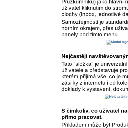
Průzkumníku) jako hlavní n
uživatel kliknutím do strom
plochy (Inbox, jednotlivé da
Samozřejmostí je standar
horním okrajem, přes uživa
panely pod tímto menu.
Nejčastěji navštěvovaným
Tato "složka" je univerzál
uživatele a představuje pro
kterém přijímá vše, co je 
zásilky z internetu i od kol
doklady k vystavení, dokume
S čímkoliv, co uživatel 
přímo pracovat.
Příkladem může být Produkt