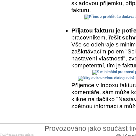
skladovou příjemku, přípa
fakturu.
Přijatou fakturu je potř
pracovníkem,
řešit schv
Vše se odehraje s minimá
zaškrtávacím polem "Sch
nastavení vlastnosti", zvo
kompetentní, tím je fakt
Příjemce v Inboxu fakturu
komentáře, sám může kom
klikne na tlačítko "Nasta
zpětnou informaci a může
Provozováno jako součást f
Trvalý odkaz na tuto stránku