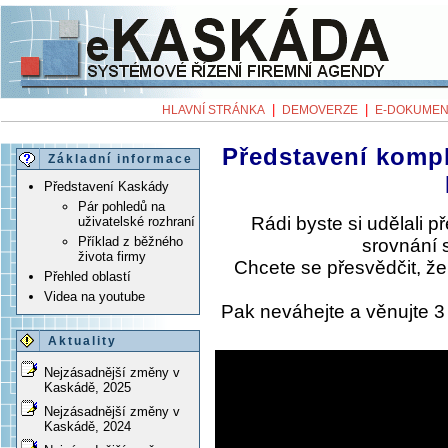
|
|
HLAVNÍ STRÁNKA
DEMOVERZE
E-DOKUMEN
Představení komp
Základní informace
Představení Kaskády
Pár pohledů na
Rádi byste si udělali 
uživatelské rozhraní
Příklad z běžného
srovnání 
života firmy
Chcete se přesvědčit, ž
Přehled oblastí
Videa na youtube
Pak neváhejte a věnujte 
Aktuality
Nejzásadnější změny v
Kaskádě, 2025
Nejzásadnější změny v
Kaskádě, 2024