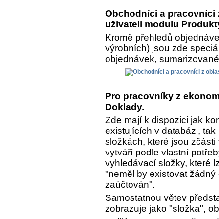
Obchodníci a pracovníci z
uživateli modulu Produkt
Kromě přehledů objednávek
výrobních) jsou zde speciá
objednávek, sumarizované a
Pro pracovníky z ekonomi
Doklady.
Zde mají k dispozici jak k
existujících v databázi, ta
složkách, které jsou zčásti
vytváří podle vlastní potře
vyhledávací složky, které lz
"neměl by existovat žádný 
zaúčtován".
Samostatnou větev předsta
zobrazuje jako "složka", o