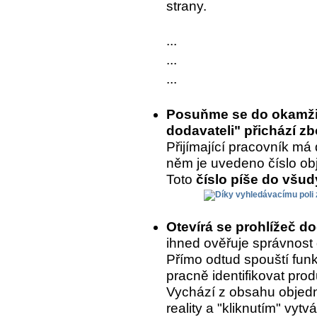
strany.
...
...
...
Posuňme se do okamžik
dodavateli" přichází zb
Přijímající pracovník má 
něm je uvedeno číslo ob
Toto
číslo píše do všu
Otevírá se prohlížeč d
ihned ověřuje správnost
Přímo odtud spouští fun
pracně identifikovat prod
Vychází z obsahu objedn
reality a "kliknutím" vytvá