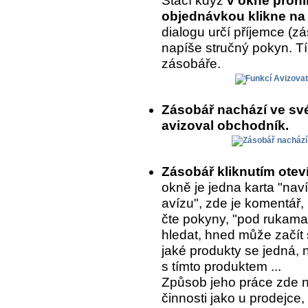
Stačí když
v okně prohl
objednávkou klikne na 
dialogu určí příjemce (
napíše stručný pokyn. T
zásobáře.
Zásobář nachází ve sv
avizoval obchodník.
Zásobář kliknutím ote
okně je jedna karta "naví
avízu", zde je komentář,
čte pokyny, "pod rukama
hledat, hned může začít 
jaké produkty se jedná, 
s tímto produktem ...
Způsob jeho práce zde 
činnosti jako u prodejce,