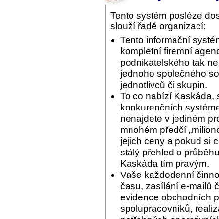
Tento systém posléze do
slouží řadě organizací:
Tento informační systé
kompletní firemní agend
podnikatelského tak ne
jednoho společného sof
jednotlivců či skupin.
To co nabízí Kaskáda, 
konkurenčních systémec
nenajdete v jediném pr
mnohém předčí „miliono
jejich ceny a pokud si 
stálý přehled o průběhu
Kaskáda tím pravým.
Vaše každodenní činnos
času, zasílání e-mailů 
evidence obchodních pří
spolupracovníků, reali