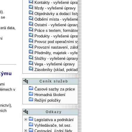
Kontakty - vyřešené úpravy
Mzdy - vyřešené úpravy
é).
Objednávky a dodací listy - vyřešené úpravy
 se
Odběrní místa - vyřešené úpravy
Ostatní - vyřešené úpravy
erá data,
Práce s textem, formátování, ... - vyřešené úpravy
Produkty - vyřešené úpravy
ní
Provoz pod operačními systémy, technologické věci - vy
Provozní nastavení, zálohování, instalace, ... - vyřešen
Předměty, majetek - vyřešené úpravy
Složky - vyřešené úpravy
Vega - vyřešené úpravy
Zásobníky (sklad, pokladna, bank. účet) - vyřešené úpra
 týmu
Ceník služeb
ami
Časové sazby za práce
blémech v
Hromadná školení
Režijní položky
ictví),
ních
Odkazy
Legislativa a podnikání
Vyhledávače, tel.sez.
Cestování, jízdní řády