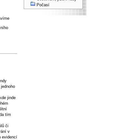
Počasí
tavíme
mního
endy
m jednoho
kde jinde
nohém
itní
da tím
lů či
vání v
h evidencí