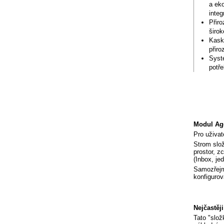
a eko
integ
Přir
širok
Kaská
přiro
Systé
potře
Modul Age
Pro uživat
Strom slož
prostor, z
(Inbox, jed
Samozřejm
konfigurov
Nejčastěj
Tato "slož