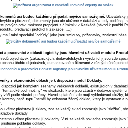
okumentů asi budou každému připadat nejvíce samozřejmé.
Uživatelsky 
bvyklé a přirozené, dokumenty jsou ale uložené v databázi a tedy podléhají
řístupových práv, možnost propojení s čímkoliv v Kaskádě (návod k použití P
produktu, předávací protokol k zakázce, ....).
mají také speciální "odrůdy" jako jsou smlouvy, požadavky, znalostní báze 
i a pracovníci z oblasti logistiky jsou hlavními uživateli modulu Produk
ledů objednávek (zákaznických, dodavatelských i výrobních) jsou zde speci
 obsahu těchto objednávek, sumarizované a filtrované z různých úhlů pohled
vníky z ekonomické oblasti je k dispozici modul Doklady.
 dispozici jak kompletní seznamy veškerých dokladů, existujících v databázi
í "tematické podmnožiny" ve složkách, které jsou zčásti v dodávce systému a
vytváří podle vlastní potřeby. Hlavní uplatnění zde mají vyhledávací složky, kt
ro kontroly např. typu "neměl by existovat žádný doklad, který je vystaven a n
".
u větev představují sklady, zde se každý sklad zobrazuje jako "složka", ob
skladové doklady.
statnou větev představují pokladny. V ní se každá pokladna zobrazuje jako 
 příslušné pokladní doklady.