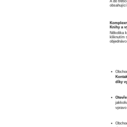
A do třeti
obsahující
Komplexní
Knihy a v
Několika kl
kliknutím 
objednávce
Obchod
Kontak
díky v
Otevře
jakkol
vpravo
Obchod