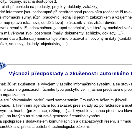
icity, rozpory, špatná dostupnost).
 platí při pohledu na produkty, projekty, doklady, zakázky, ….
ité informace jsou nedostupné při nepřítomnosti pracovníka (dočasné či trval
é informační šumy, různí pracovníci jednají s jedním zákazníkem a vzájemně
ormují (pravá ruka neví, co dělá levá) - zákazník v nás ztrácí důvěru
ovník nemá v IS jednoznačnou „vstupní schránku“, ve které by nacházel vešk
ým má věnovat svoji pozornost (maily, dokumenty, schůzky, doklady, …)
ování času (kalendář) neumožňuje přímo pracovat s libovolnými daty (kontakt
báze, smlouvy, doklady, objednávky, …)
Výchozí předpoklady a zkušenosti autorského
 než 30 let zkušeností s vývojem vlastního informačního systému a se stovk
ementací v organizacích různého typu poskytlo velmi jasnou představu o pro
o organizacích.
aleté "překonávání bariér" mezi samostatným GroupWare řešením (Novell
wise...), firemními agendami (od zakázek přes sklady až po fakturace a účetn
ým rozhraním (prezentace, eShop, ...) atd. vyústilo v jasnou představu hlav
ipů, na kterých musí stát nová generace firemního systému.
á spolupráce s dodavatelem komunikačních a databázových řešení, s firmou
are602 a.s. přinesla potřebné technologické zázemí.