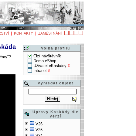
|
|
STVÍ
KONTAKTY
ZAMĚSTNÁNÍ
skáda
Volba profilu
Cizí návštěvník
témy"?
Demo eShop
Uživatel eKaskády
#
Intranet
#
Vyhledat objekt
Úpravy Kaskády dle
verzí
V26
V25
V24