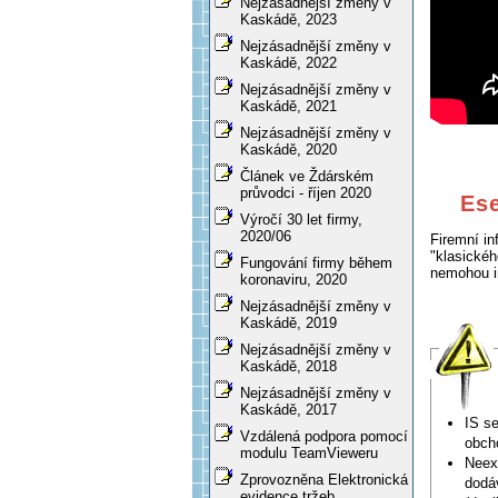
Nejzásadnější změny v
Kaskádě, 2023
Nejzásadnější změny v
Kaskádě, 2022
Nejzásadnější změny v
Kaskádě, 2021
Nejzásadnější změny v
Kaskádě, 2020
Článek ve Ždárském
průvodci - říjen 2020
Ese
Výročí 30 let firmy,
2020/06
Firemní i
"klasickéh
Fungování firmy během
nemohou i
koronaviru, 2020
Nejzásadnější změny v
Kaskádě, 2019
Nejzásadnější změny v
Kaskádě, 2018
Nejzásadnější změny v
Kaskádě, 2017
IS s
Vzdálená podpora pomocí
obcho
modulu TeamVieweru
Neexi
Zprovozněna Elektronická
dodá
evidence tržeb