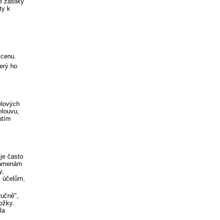
é zásilky
ty k
 cenu.
erý ho
elových
mlouvu,
utím
 je často
znamenám
y,
m účelům,
ručně",
ožky.
la