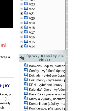
V23
V22
V21
V20
V19
V18
V17
V16
V15
ami
V14
Úpravy Kaskády dle
htějí a
oblastí
Bankovní výpisy, platební příkazy - vyřešené úpravy
Ceníky - vyřešené úpravy
Doklady - vyřešené úpravy
Dokumenty - vyřešené úpravy
e je?
DPH - vyřešené úpravy
Kalendář, úkoly - vyřešené úpravy
kace, pro
KaskRS - vyřešené úpravy
... )
Knihy a výkazy, účetnictví - vyřešené úpravy
e-maily,
Komunikace (zásilky, mail-systém, ...) - vyřešené úpravy
ech
Konfigurace, přístupová práva, ... - vyřešené úpravy