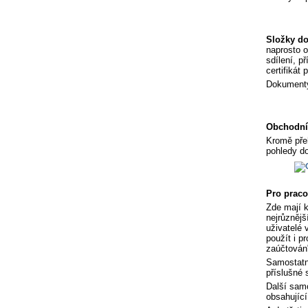
Složky d
naprosto o
sdílení, p
certifikát 
Dokumenty 
Obchodníc
Kromě přeh
pohledy do
Pro praco
Zde mají k
nejrůznějš
uživatelé 
použít i p
zaúčtován
Samostatno
příslušné 
Další samo
obsahující