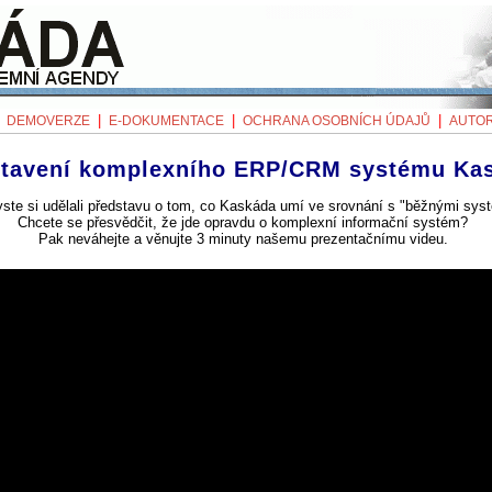
|
|
|
|
DEMOVERZE
E-DOKUMENTACE
OCHRANA OSOBNÍCH ÚDAJŮ
AUTOR
stavení komplexního ERP/CRM systému Ka
yste si udělali představu o tom, co Kaskáda umí ve srovnání s "běžnými sys
Chcete se přesvědčit, že jde opravdu o komplexní informační systém?
Pak neváhejte a věnujte 3 minuty našemu prezentačnímu videu.