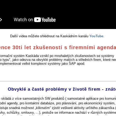
Další videa můžete shlédnout na Kaskádním kanálu
YouTube
.
nce 30ti let zkušeností s firemními agend
nformační systém Kaskáda vznikl po mnohaletých zkušenostech se systémy
o typu", jako odezva na obvyklé problémy malých a středních firem, které nec
mplementovat velké komplexní systémy jako SAP apod.
Obvyklé a časté problémy v životě firem - znát
e skládá z více samostatných SW produktů ( samostatné aplikace pro komuni
dní agendy, pro kontaktní databáze, pro plánování, pro ekonomický systém, .
stuje snadná možnost „kliknutím“ zjistit veškeré aktivity určitého zákazníka (
vky, schůzky, smlouvy, …), protože se informace nachází v různých systém