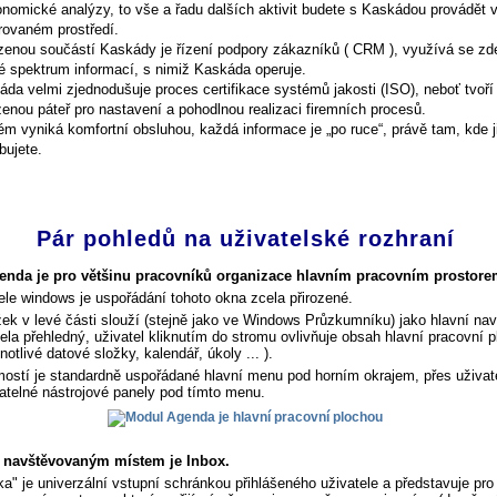
nomické analýzy, to vše a řadu dalších aktivit budete s Kaskádou provádět 
rovaném prostředí.
ozenou součástí Kaskády je řízení podpory zákazníků ( CRM ), využívá se zd
é spektrum informací, s nimiž Kaskáda operuje.
da velmi zjednodušuje proces certifikace systémů jakosti (ISO), neboť tvoří
zenou páteř pro nastavení a pohodlnou realizaci firemních procesů.
m vyniká komfortní obsluhou, každá informace je „po ruce“, právě tam, kde j
bujete.
Pár pohledů na uživatelské rozhraní
nda je pro většinu pracovníků organizace hlavním pracovním prostore
ele windows je uspořádání tohoto okna zcela přirozené.
ek v levé části slouží (stejně jako ve Windows Průzkumníku) jako hlavní nav
cela přehledný, uživatel kliknutím do stromu ovlivňuje obsah hlavní pracovní 
notlivé datové složky, kalendář, úkoly ... ).
ostí je standardně uspořádané hlavní menu pod horním okrajem, přes uživat
atelné nástrojové panely pod tímto menu.
i navštěvovaným místem je Inbox.
ka" je univerzální vstupní schránkou přihlášeného uživatele a představuje pro