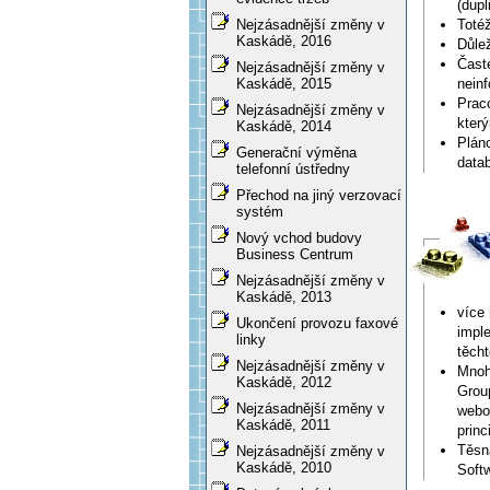
(dupl
Totéž
Nejzásadnější změny v
Kaskádě, 2016
Důlež
Čast
Nejzásadnější změny v
neinf
Kaskádě, 2015
Prac
Nejzásadnější změny v
kter
Kaskádě, 2014
Plán
Generační výměna
data
telefonní ústředny
Přechod na jiný verzovací
systém
Nový vchod budovy
Business Centrum
Nejzásadnější změny v
Kaskádě, 2013
více
Ukončení provozu faxové
impl
linky
těcht
Nejzásadnější změny v
Mnoh
Kaskádě, 2012
Group
Nejzásadnější změny v
webov
Kaskádě, 2011
princ
Těsn
Nejzásadnější změny v
Kaskádě, 2010
Softw