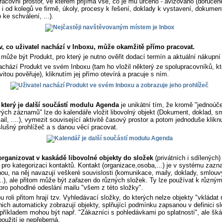
racovní prostor, ve kterém přijímá vše, co je mu určeno - avizováno (doručen
u i od kolegů ve firmě, úkoly, procesy k řešení, doklady k vystavení, dokumen
 ke schválení, ...).
v, co uživatel nachází v Inboxu, může okamžitě přímo pracovat.
může být Produkt, pro který je nutno ověřit dodací termín a aktuální nákupní
achází Produkt ve svém Inboxu (tam ho vložil některý ze spolupracovníků, kt
vitou pověřuje), kliknutím jej přímo otevírá a pracuje s ním.
 který je další součástí modulu Agenda
je unikátní tím, že kromě "jednoúč
ých záznamů" lze do kalendáře vložit libovolný objekt (Dokument, doklad, s
ail, ....), vymezit související aktivitě časový prostor a potom jednoduše klikn
íslušný prohlížeč a s danou věcí pracovat.
rganizovat v kaskádě libovolné objekty do složek
(privátních i sdílených)
pro kategorizaci kontaktů. Kontakt (organizace,osoba,...) je v systému za
ou, na něj navazují veškeré souvislosti (komunikace, maily, doklady, smlouv
..), ale přitom může být zařazen do různých složek. Ty lze používat k různý
 pro pohodlné odeslání mailu "všem z této složky".
roli přitom hrají tzv. Vyhledávací složky, do kterých nelze objekty "vkládat 
nich automaticky zobrazují objekty, splňující podmínku zapsanou v definici sl
říkladem mohou být např. "Zákazníci s pohledávkami po splatnosti", ale šká
užití je nepřeberná.