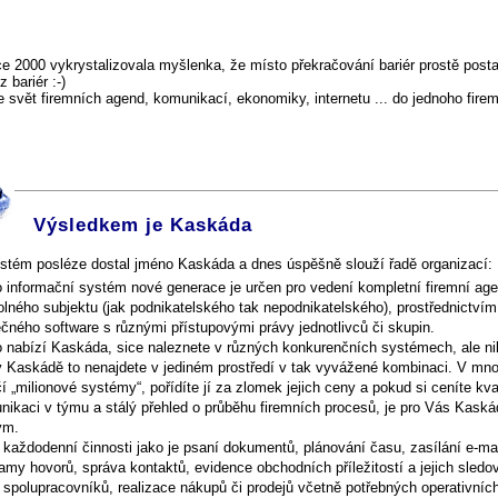
ce 2000 vykrystalizovala myšlenka, že místo překračování bariér prostě pos
 bariér :-)
 svět firemních agend, komunikací, ekonomiky, internetu ... do jednoho fire
Výsledkem je Kaskáda
stém posléze dostal jméno Kaskáda a dnes úspěšně slouží řadě organizací:
o informační systém nové generace je určen pro vedení kompletní firemní ag
olného subjektu (jak podnikatelského tak nepodnikatelského), prostřednictví
čného software s různými přístupovými právy jednotlivců či skupin.
o nabízí Kaskáda, sice naleznete v různých konkurenčních systémech, ale ni
v Kaskádě to nenajdete v jediném prostředí v tak vyvážené kombinaci. V m
í „milionové systémy“, pořídíte jí za zlomek jejich ceny a pokud si ceníte kval
nikaci v týmu a stálý přehled o průběhu firemních procesů, je pro Vás Kaská
ým.
každodenní činnosti jako je psaní dokumentů, plánování času, zasílání e-mai
my hovorů, správa kontaktů, evidence obchodních příležitostí a jejich sledo
spolupracovníků, realizace nákupů či prodejů včetně potřebných operativníc