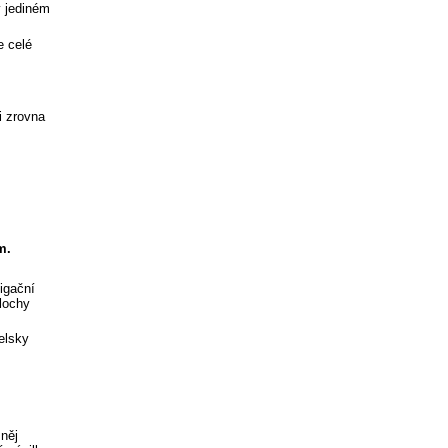
v jediném
e celé
i zrovna
m.
igační
plochy
elsky
 něj