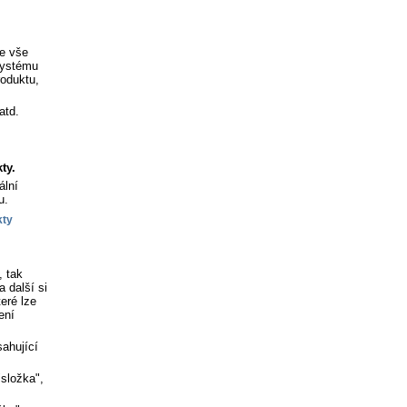
je vše
 systému
roduktu,
atd.
ty.
ální
u.
, tak
 další si
eré lze
ení
sahující
"složka",