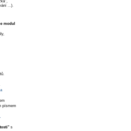
žka",
ní ...).
je modul
ly,
tů.
.
kem
ým písmem
tosti"
s