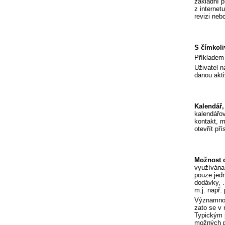
základní p
z internet
revizi nebo
S čímkoli
Příkladem 
Uživatel n
danou akti
Kalendář,
kalendářov
kontakt, m
otevřít př
Možnost o
využívána 
pouze jedn
dodávky, .
m.j. např.
Významnou 
zato se v 
Typickým p
možných po