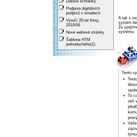
Datové schránky
Podpora digitálních
podpisů v emailech
A tak v ro
Výročí 20 let firmy,
systém bez
2010/06
Že spojíme
systému.
Nové webové stránky
Šablona HTM
jednoduchého(1)
Tento sy
Tent
libov
spole
To c
než 
předč
komu
prav
Vaše 
zázna
týmu 