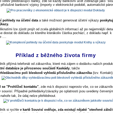
ce větev představující banky, zde se každý bankovní účet zobrazuje jako "slo
 příslušné bankovní výpisy (importy v elektronické podobě, automatické párová
 pohledy na účetní data
a také možnost generovat účetní výkazy
poskytu
ýkazy.
iknutími lze zjistit projít od zcela globálních informací až po nejjemnější detai
se dostat do dokladu ze kterého kterákoliv částka pochází, z dokladu např. k
 ....
Příklad z běžného života firmy
ník přijímá telefonát od zákazníka, které má zájem o dodávku našich produk
tní databáze je přirozenou součástí Kaskády
, takže
yhledávacímu poli bleskově vyhledá příslušného zákazníka
(tzv. Kontakt)
l se "Prohlížeč kontaktu"
, zde má k dispozici naprosto vše, co se zákazní
iv souvisí. Případné pohledávky/závazky po splatnosti jsou uvedeny červen
 nahoře tak, že údaj nelze přehlédnout.
ník si rychle
v kartě Souvisí ověřuje, zda existují nějaké "otevřené záleži