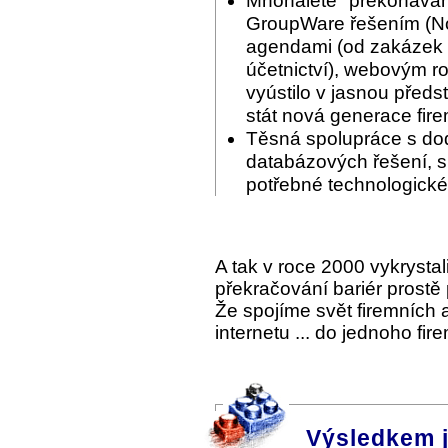
Mnohaleté "překonáván
GroupWare řešením (Nov
agendami (od zakázek p
účetnictví), webovým ro
vyústilo v jasnou předs
stát nová generace fir
Těsná spolupráce s do
databázových řešení, s 
potřebné technologické
A tak v roce 2000 vykrysta
překračování bariér prostě
Že spojíme svět firemních
internetu ... do jednoho fi
Výsledkem 