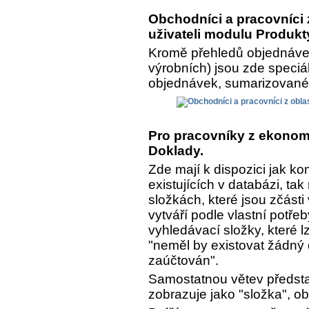
Obchodníci a pracovníci z
uživateli modulu Produkt
Kromě přehledů objednávek
výrobních) jsou zde speciá
objednávek, sumarizované a
Pro pracovníky z ekonomi
Doklady.
Zde mají k dispozici jak k
existujících v databázi, ta
složkách, které jsou zčásti
vytváří podle vlastní potře
vyhledávací složky, které lz
"neměl by existovat žádný 
zaúčtován".
Samostatnou větev předsta
zobrazuje jako "složka", o