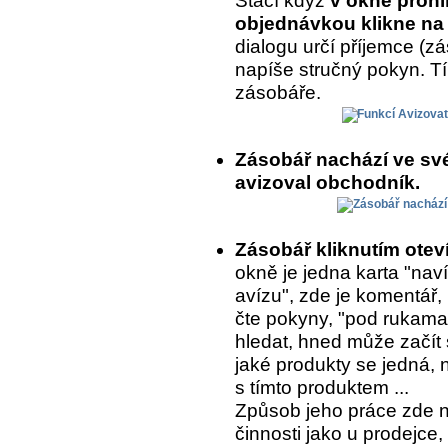
Stačí když
v okně prohl
objednávkou klikne na 
dialogu určí příjemce (
napíše stručný pokyn. T
zásobáře.
Zásobář nachází ve sv
avizoval obchodník.
Zásobář kliknutím ote
okně je jedna karta "naví
avízu", zde je komentář,
čte pokyny, "pod rukama
hledat, hned může začít 
jaké produkty se jedná, 
s tímto produktem ...
Způsob jeho práce zde 
činnosti jako u prodejce,