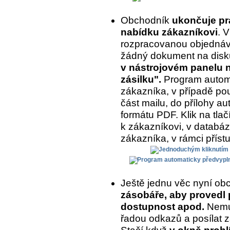
Obchodník
ukončuje prá
nabídku zákazníkovi
. 
rozpracovanou objednávk
žádný dokument na disk
v nástrojovém panelu na
zásilku".
Program automa
zákazníka, v případě pou
část mailu, do přílohy a
formátu PDF. Klik na tlač
k zákazníkovi, v databázi
zákazníka, v rámci příst
Ještě jednu věc nyní ob
zásobáře, aby provedl 
dostupnost apod.
Nemus
řadou odkazů a posílat z