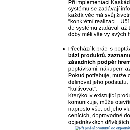
Při implementaci Kaskády
systému se zadávají inf
každá věc má svůj život
"konkrétní realizaci". Uč
do systému zadávali až to
doby měli vše vy svých 
Přechází k práci s popt
bázi produktů, zaznam
zásadních podpěr fire
poptávkami, nákupem až 
Pokud potřebuje, může o
definovat jeho podstatu, 
"kultivovat".
Kterýkoliv existující pr
komunikuje, může otevřít
naprosto vše, od jeho vla
cenících, doprovodné do
objednávkách dřívějších 