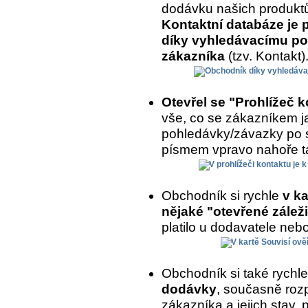
dodávku našich produkt
Kontaktní databáze je 
díky vyhledávacímu po
zákazníka
(tzv. Kontakt)
Otevřel se "Prohlížeč 
vše, co se zákazníkem ja
pohledávky/závazky po 
písmem vpravo nahoře ta
Obchodník si rychle
v ka
nějaké "otevřené záleži
platilo u dodavatele nebo
Obchodník si také rychl
dodávky
, současně roz
zákazníka a jejich stav,