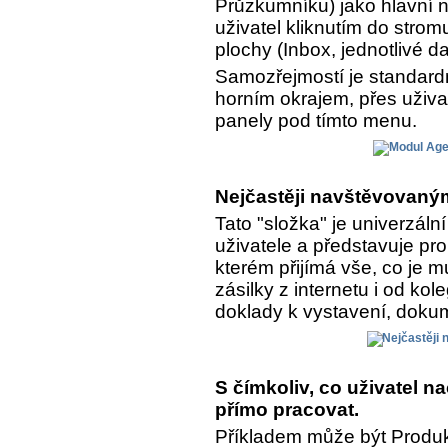
Průzkumníku) jako hlavní n
uživatel kliknutím do strom
plochy (Inbox, jednotlivé da
Samozřejmostí je standar
horním okrajem, přes uživa
panely pod tímto menu.
Nejčastěji navštěvovaným
Tato "složka" je univerzál
uživatele a představuje pro
kterém přijímá vše, co je 
zásilky z internetu i od kol
doklady k vystavení, dokume
S čímkoliv, co uživatel 
přímo pracovat.
Příkladem může být Produkt