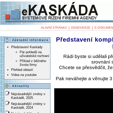
|
|
HLAVNÍ STRÁNKA
DEMOVERZE
E-DOKUMEN
Představení komp
Základní informace
Představení Kaskády
Pár pohledů na
Rádi byste si udělali 
uživatelské rozhraní
Příklad z běžného
srovnání 
života firmy
Chcete se přesvědčit, ž
Přehled oblastí
Videa na youtube
Pak neváhejte a věnujte 
Aktuality
Nejzásadnější změny v
Kaskádě, 2025
Nejzásadnější změny v
Kaskádě, 2024