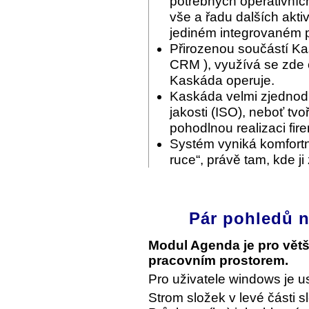
potřebných operativníc
vše a řadu dalších akti
jediném integrovaném p
Přirozenou součástí Ka
CRM ), využívá se zde c
Kaskáda operuje.
Kaskáda velmi zjednodu
jakosti (ISO), neboť tvo
pohodlnou realizaci fir
Systém vyniká komfortn
ruce“, právě tam, kde ji
Pár pohledů n
Modul Agenda je pro vět
pracovním prostorem.
Pro uživatele windows je u
Strom složek v levé části s