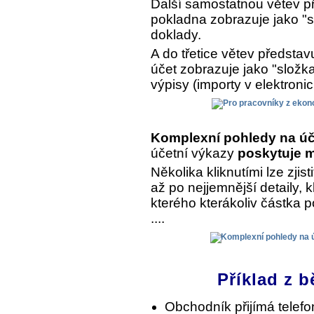
Další samostatnou větev př
pokladna zobrazuje jako "s
doklady.
A do třetice větev předsta
účet zobrazuje jako "složk
výpisy (importy v elektroni
Komplexní pohledy na úč
účetní výkazy
poskytuje m
Několika kliknutími lze zjist
až po nejjemnější detaily, 
kterého kterákoliv částka 
....
Příklad z b
Obchodník přijímá telef