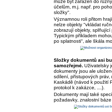
může být zařazen do různý
účelům, m.j. např. pro poh
složky".
Významnou roli přitom hrají
nelze objekty "vkládat ručn
zobrazují objekty, splňujíc
Typickým příkladem mohou 
po splatnosti", ale škála m
Složky dokumentů asi bu
samozřejmé.
Uživatelsky j
dokumenty jsou ale uložen
sdílení, přístupových práv,
Kaskádě (návod k použití Pr
protokol k zakázce, ....).
Dokumenty mají také speciá
požadavky, znalostní báze 