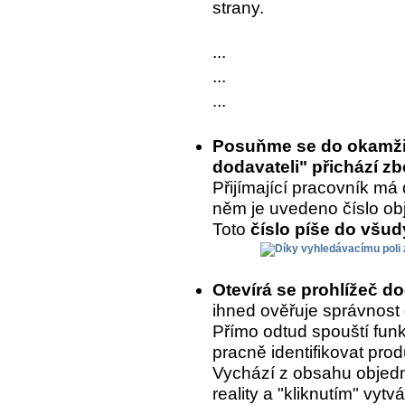
strany.
...
...
...
Posuňme se do okamžik
dodavateli" přichází zb
Přijímající pracovník má 
něm je uvedeno číslo ob
Toto
číslo píše do všu
Otevírá se prohlížeč d
ihned ověřuje správnost
Přímo odtud spouští fun
pracně identifikovat prod
Vychází z obsahu objedn
reality a "kliknutím" vytvá