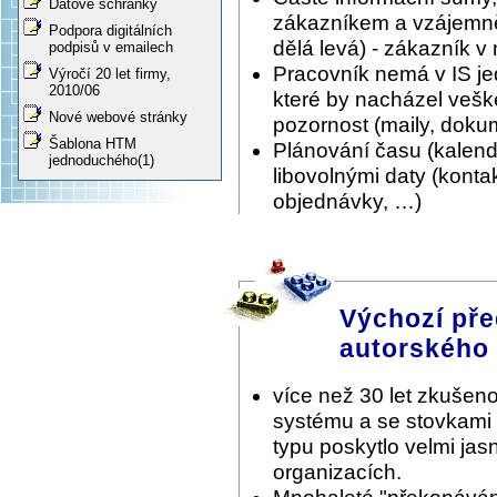
Datové schránky
zákazníkem a vzájemně 
Podpora digitálních
dělá levá) - zákazník v
podpisů v emailech
Pracovník nemá v IS je
Výročí 20 let firmy,
2010/06
které by nacházel vešk
Nové webové stránky
pozornost (maily, doku
Šablona HTM
Plánování času (kalen
jednoduchého(1)
libovolnými daty (konta
objednávky, …)
Výchozí pře
autorského
více než 30 let zkušeno
systému a se stovkami
typu poskytlo velmi ja
organizacích.