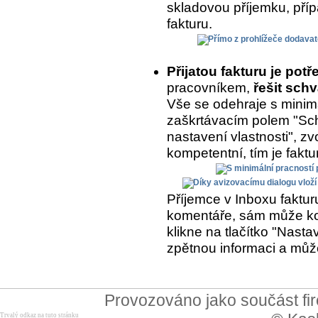
skladovou příjemku, přípa
fakturu.
Přijatou fakturu je potř
pracovníkem,
řešit schv
Vše se odehraje s minimá
zaškrtávacím polem "Sch
nastavení vlastnosti", zvo
kompetentní, tím je fakt
Příjemce v Inboxu fakturu
komentáře, sám může kom
klikne na tlačítko "Nasta
zpětnou informaci a může
Provozováno jako součást f
Trvalý odkaz na tuto stránku