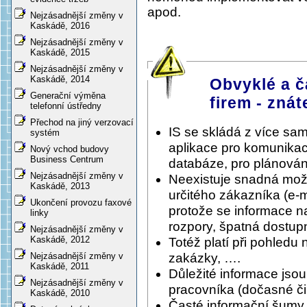
apod.
Nejzásadnější změny v
Kaskádě, 2016
Nejzásadnější změny v
Kaskádě, 2015
Nejzásadnější změny v
Kaskádě, 2014
Obvyklé a č
Generační výměna
firem - znát
telefonní ústředny
Přechod na jiný verzovací
IS se skládá z více sa
systém
aplikace pro komunikac
Nový vchod budovy
Business Centrum
databáze, pro plánování
Nejzásadnější změny v
Neexistuje snadná možnos
Kaskádě, 2013
určitého zákazníka (e-
Ukončení provozu faxové
protože se informace n
linky
rozpory, špatná dostupn
Nejzásadnější změny v
Kaskádě, 2012
Totéž platí při pohledu 
zakázky, ….
Nejzásadnější změny v
Kaskádě, 2011
Důležité informace jso
Nejzásadnější změny v
pracovníka (dočasné či 
Kaskádě, 2010
Časté informační šumy, 