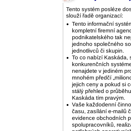
Tento systém posléze do
slouží řadě organizací:
Tento informační systé
kompletní firemní agend
podnikatelského tak ne
jednoho společného sof
jednotlivců či skupin.
To co nabízí Kaskáda, 
konkurenčních systémec
nenajdete v jediném pr
mnohém předčí „miliono
jejich ceny a pokud si 
stálý přehled o průběhu
Kaskáda tím pravým.
Vaše každodenní činnos
času, zasílání e-mailů 
evidence obchodních pří
spolupracovníků, reali