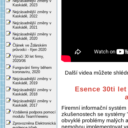
Nejzásadnější změny v
Kaskádě, 2023
Nejzásadnější změny v
Kaskádě, 2022
Nejzásadnější změny v
Kaskádě, 2021
Nejzásadnější změny v
Kaskádě, 2020
Článek ve Ždárském
průvodci - říjen 2020
Výročí 30 let firmy,
2020/06
Fungování firmy během
Další videa můžete shlé
koronaviru, 2020
Nejzásadnější změny v
Kaskádě, 2019
Esence 30ti let
Nejzásadnější změny v
Kaskádě, 2018
Nejzásadnější změny v
Kaskádě, 2017
Firemní informační systém
Vzdálená podpora pomocí
zkušenostech se systémy "
modulu TeamVieweru
obvyklé problémy malých a s
Zprovozněna Elektronická
nemohou implementovat ve
evidence tržeb