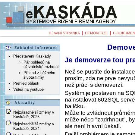
|
|
HLAVNÍ STRÁNKA
DEMOVERZE
E-DOKUMEN
Demov
Základní informace
Představení Kaskády
Je demoverze tou pr
Pár pohledů na
uživatelské rozhraní
Než se pustíte do instala
Příklad z běžného
prosím, zda nejprve nevyuž
života firmy
Přehled oblastí
než práci s demoverzí.
Videa na youtube
Systém je postaven na SQL 
nainstalovat 602SQL server,
Aktuality
balíčku.
Může to zvládnout průměrn
Nejzásadnější změny v
Kaskádě, 2025
může něco "zadrhnout", byť
Nejzásadnější změny v
ale není hlavní úskalí.
Kaskádě, 2024
Další problémem je samotn