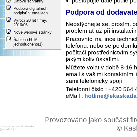
postupujte dále podle p
Datové schránky
Podpora digitálních
Podpora od dodavate
podpisů v emailech
Výročí 20 let firmy,
Neostýchejte se, prosím, p
2010/06
problém ať už při instalac
Nové webové stránky
Pracovníci na lince techn
Šablona HTM
jednoduchého(1)
telefonu, nebo se po domlu
počítači prostřednictvím 
jakýmikoliv úskalími.
Můžete volat v době 8-16 
email s vašimi kontaktními
sami telefonicky spojí
Telefonní číslo : +420 564
eMail :
hotline@ekaskada
Provozováno jako součást f
© Kask
Trvalý odkaz na tuto stránku
(permalink)