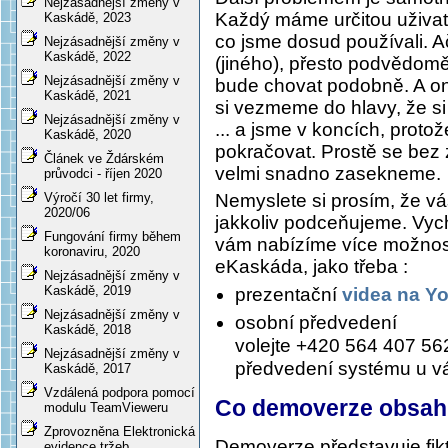
Nejzásadnější změny v
Každý máme určitou uživate
Kaskádě, 2023
co jsme dosud používali. 
Nejzásadnější změny v
Kaskádě, 2022
(jiného), přesto podvědomě
Nejzásadnější změny v
bude chovat podobně. A ono
Kaskádě, 2021
si vezmeme do hlavy, že si 
Nejzásadnější změny v
... a jsme v koncích, proto
Kaskádě, 2020
pokračovat. Prostě se bez
Článek ve Ždárském
velmi snadno zasekneme.
průvodci - říjen 2020
Nemyslete si prosím, že vá
Výročí 30 let firmy,
2020/06
jakkoliv podceňujeme. Vych
Fungování firmy během
vám nabízíme více možnos
koronaviru, 2020
eKaskáda, jako třeba :
Nejzásadnější změny v
Kaskádě, 2019
prezentační
videa na Y
Nejzásadnější změny v
osobní předvedení
Kaskádě, 2018
volejte +420 564 407 56
Nejzásadnější změny v
předvedení systému u v
Kaskádě, 2017
Vzdálená podpora pomocí
Co demoverze obsah
modulu TeamVieweru
Zprovozněna Elektronická
Demoverze představuje fikt
evidence tržeb