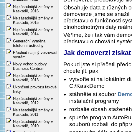
Obsahuje data z různých obl
Nejzásadnější změny v
Kaskádě, 2016
demoverze jsme se snažili 
Nejzásadnější změny v
představu o funkčnosti sys
Kaskádě, 2015
plnohodnotnými daty reálné
Nejzásadnější změny v
Věříme, že i tak vám demo
Kaskádě, 2014
představu o chování syst
Generační výměna
telefonní ústředny
Jak demoverzi získat 
Přechod na jiný verzovací
systém
Pokud jste si přečetli předc
Nový vchod budovy
Business Centrum
chcete jít, pak
Nejzásadnější změny v
vytvořte si na lokálním 
Kaskádě, 2013
C:\KaskDemo
Ukončení provozu faxové
linky
stáhněte si soubor
Demo
Nejzásadnější změny v
instalační programy
Kaskádě, 2012
rozbalte obsah staženéh
Nejzásadnější změny v
Kaskádě, 2011
spusťte program AutoRu
Nejzásadnější změny v
souborů rozbalil do přip
Kaskádě, 2010