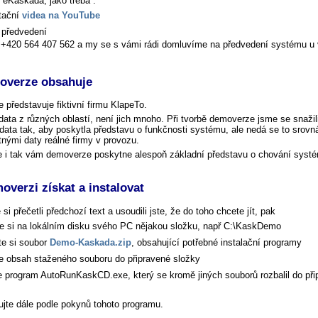
eKaskáda, jako třeba :
tační
videa na YouTube
 předvedení
e +420 564 407 562 a my se s vámi rádi domluvíme na předvedení systému u
overze obsahuje
představuje fiktivní firmu KlapeTo.
ata z různých oblastí, není jich mnoho. Při tvorbě demoverze jsme se snažil
data tak, aby poskytla představu o funkčnosti systému, ale nedá se to srovn
nými daty reálné firmy v provozu.
e i tak vám demoverze poskytne alespoň základní představu o chování syst
overzi získat a instalovat
si přečetli předchozí text a usoudili jste, že do toho chcete jít, pak
te si na lokálním disku svého PC nějakou složku, např C:\KaskDemo
te si soubor
Demo-Kaskada.zip
, obsahující potřebné instalační programy
te obsah staženého souboru do připravené složky
e program AutoRunKaskCD.exe, který se kromě jiných souborů rozbalil do při
ujte dále podle pokynů tohoto programu.