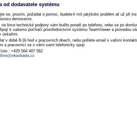
a od dodavatele systému
te se, prosím, požádat o pomoc, budete-li mít jakýkoliv problém ať už při ins
provozu demoverze.
 na lince technické podpory vám buďto poradí po telefonu, nebo se po domlu
připojí k vašemu počítači prostřednictvím systému TeamViewer a provedou vá
v úskalími.
at v době 8-16 hod v pracovních dnech, nebo pošlete email s vašimi kontakt
i a pracovníci se s vámi sami telefonicky spojí
číslo : +420 564 407 562
tline@ekaskada.cz