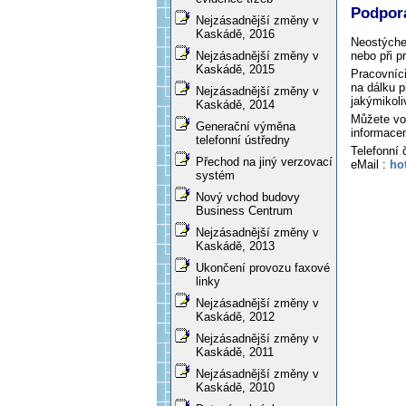
Podpor
Nejzásadnější změny v
Kaskádě, 2016
Neostýchej
Nejzásadnější změny v
nebo při 
Kaskádě, 2015
Pracovníci
na dálku 
Nejzásadnější změny v
jakýmikoli
Kaskádě, 2014
Můžete vol
Generační výměna
informacem
telefonní ústředny
Telefonní 
Přechod na jiný verzovací
eMail :
ho
systém
Nový vchod budovy
Business Centrum
Nejzásadnější změny v
Kaskádě, 2013
Ukončení provozu faxové
linky
Nejzásadnější změny v
Kaskádě, 2012
Nejzásadnější změny v
Kaskádě, 2011
Nejzásadnější změny v
Kaskádě, 2010