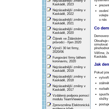
systémem 
Nejzásadnější změny v
Kaskádě, 2023
prezen
Nejzásadnější změny v
osobní
Kaskádě, 2022
volejt
u nás
Nejzásadnější změny v
Kaskádě, 2021
Co dem
Nejzásadnější změny v
Kaskádě, 2020
Demoverze 
Článek ve Ždárském
Obsahuje d
průvodci - říjen 2020
simulovat 
plnohodnot
Výročí 30 let firmy,
2020/06
Věříme, ž
Kaskáda.
Fungování firmy během
koronaviru, 2020
Jak dem
Nejzásadnější změny v
Kaskádě, 2019
Pokud jste 
Nejzásadnější změny v
vytvoř
Kaskádě, 2018
stáhně
Nejzásadnější změny v
rozbal
Kaskádě, 2017
spusťt
Vzdálená podpora pomocí
složky
modulu TeamVieweru
postup
Zprovozněna Elektronická
evidence tržeb