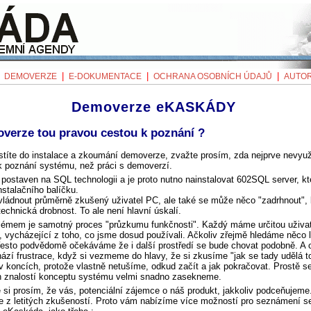
|
|
|
|
DEMOVERZE
E-DOKUMENTACE
OCHRANA OSOBNÍCH ÚDAJŮ
AUTOR
Demoverze eKASKÁDY
verze tou pravou cestou k poznání ?
títe do instalace a zkoumání demoverze, zvažte prosím, zda nejprve nevyuží
k poznání systému, než práci s demoverzí.
postaven na SQL technologii a je proto nutno nainstalovat 602SQL server, kt
nstalačního balíčku.
ládnout průměrně zkušený uživatel PC, ale také se může něco "zadrhnout", 
echnická drobnost. To ale není hlavní úskalí.
blémem je samotný proces "průzkumu funkčnosti". Každý máme určitou uživa
 vycházející z toho, co jsme dosud používali. Ačkoliv zřejmě hledáme něco 
přesto podvědomě očekáváme že i další prostředí se bude chovat podobně. A 
hází frustrace, když si vezmeme do hlavy, že si zkusíme "jak se tady udělá t
 v koncích, protože vlastně netušíme, odkud začít a jak pokračovat. Prostě s
h znalostí konceptu systému velmi snadno zasekneme.
si prosím, že vás, potenciální zájemce o náš produkt, jakkoliv podceňujeme
 z letitých zkušeností. Proto vám nabízíme více možností pro seznámení s