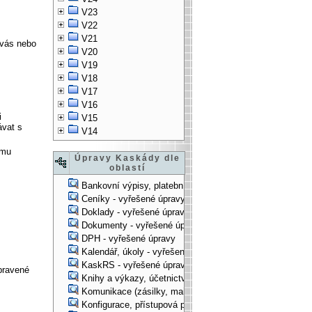
V23
V22
V21
 vás nebo
V20
V19
V18
V17
V16
i
V15
ávat s
V14
ému
Úpravy Kaskády dle
oblastí
Bankovní výpisy, platební příkazy - vyřešené úpravy
Ceníky - vyřešené úpravy
Doklady - vyřešené úpravy
Dokumenty - vyřešené úpravy
DPH - vyřešené úpravy
Kalendář, úkoly - vyřešené úpravy
KaskRS - vyřešené úpravy
pravené
Knihy a výkazy, účetnictví - vyřešené úpravy
Komunikace (zásilky, mail-systém, ...) - vyřešené úpravy
Konfigurace, přístupová práva, ... - vyřešené úpravy