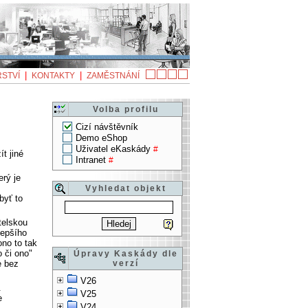
|
|
STVÍ
KONTAKTY
ZAMĚSTNÁNÍ
Volba profilu
Cizí návštěvník
Demo eShop
Uživatel eKaskády
#
t jiné
Intranet
#
erý je
Vyhledat objekt
byť to
telskou
lepšího
ono to tak
o či ono"
Úpravy Kaskády dle
e bez
verzí
V26
.
V25
e
V24