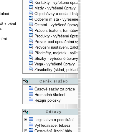
Kontakty - vyřešené úpravy
Mzdy - vyřešené úpravy
talaci
Objednávky a dodací listy - vyřešené úpravy
Odběrní místa - vyřešené úpravy
vě s vámi
Ostatní - vyřešené úpravy
s
Práce s textem, formátování, ... - vyřešené úpravy
Produkty - vyřešené úpravy
ními
Provoz pod operačními systémy, technologické věci - vy
Provozní nastavení, zálohování, instalace, ... - vyřešen
Předměty, majetek - vyřešené úpravy
Složky - vyřešené úpravy
Vega - vyřešené úpravy
Zásobníky (sklad, pokladna, bank. účet) - vyřešené úpra
Ceník služeb
Časové sazby za práce
Hromadná školení
Režijní položky
Odkazy
Legislativa a podnikání
Vyhledávače, tel.sez.
Cestování, jízdní řády