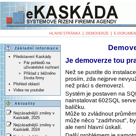
|
|
HLAVNÍ STRÁNKA
DEMOVERZE
E-DOKUMEN
Demov
Základní informace
Představení Kaskády
Je demoverze tou pr
Pár pohledů na
uživatelské rozhraní
Než se pustíte do instala
Příklad z běžného
prosím, zda nejprve nevyuž
života firmy
Přehled oblastí
než práci s demoverzí.
Videa na youtube
Systém je postaven na SQL 
nainstalovat 602SQL server,
Aktuality
balíčku.
Může to zvládnout průměrn
Nejzásadnější změny v
Kaskádě, 2025
může něco "zadrhnout", byť
Nejzásadnější změny v
ale není hlavní úskalí.
Kaskádě, 2024
Další problémem je samotn