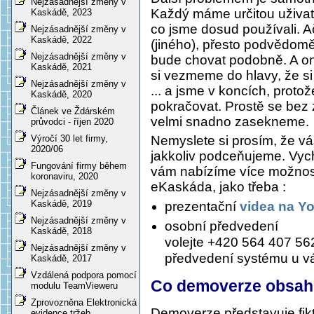
Nejzásadnější změny v
Každý máme určitou uživate
Kaskádě, 2023
co jsme dosud používali. 
Nejzásadnější změny v
Kaskádě, 2022
(jiného), přesto podvědomě
Nejzásadnější změny v
bude chovat podobně. A ono
Kaskádě, 2021
si vezmeme do hlavy, že si 
Nejzásadnější změny v
... a jsme v koncích, proto
Kaskádě, 2020
pokračovat. Prostě se bez
Článek ve Ždárském
velmi snadno zasekneme.
průvodci - říjen 2020
Nemyslete si prosím, že vá
Výročí 30 let firmy,
2020/06
jakkoliv podceňujeme. Vych
Fungování firmy během
vám nabízíme více možnos
koronaviru, 2020
eKaskáda, jako třeba :
Nejzásadnější změny v
Kaskádě, 2019
prezentační
videa na Y
Nejzásadnější změny v
osobní předvedení
Kaskádě, 2018
volejte +420 564 407 56
Nejzásadnější změny v
předvedení systému u v
Kaskádě, 2017
Vzdálená podpora pomocí
Co demoverze obsah
modulu TeamVieweru
Zprovozněna Elektronická
Demoverze představuje fikt
evidence tržeb