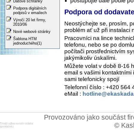
postupujte dále podle p
Datové schránky
Podpora digitálních
Podpora od dodavate
podpisů v emailech
Výročí 20 let firmy,
Neostýchejte se, prosím, p
2010/06
problém ať už při instalac
Nové webové stránky
Pracovníci na lince techn
Šablona HTM
jednoduchého(1)
telefonu, nebo se po domlu
počítači prostřednictvím 
jakýmikoliv úskalími.
Můžete volat v době 8-16 
email s vašimi kontaktními
sami telefonicky spojí
Telefonní číslo : +420 564
eMail :
hotline@ekaskada
Provozováno jako součást f
© Kask
Trvalý odkaz na tuto stránku
(permalink)