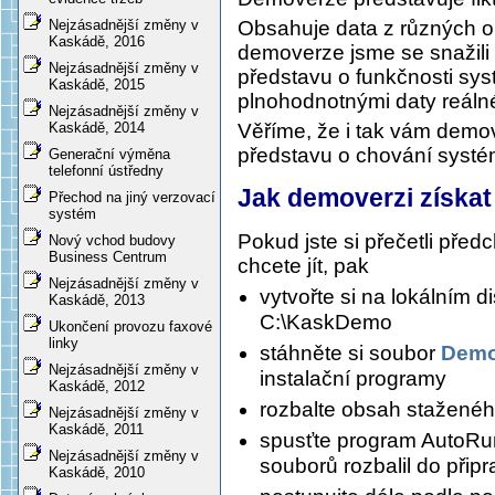
Obsahuje data z různých obl
Nejzásadnější změny v
Kaskádě, 2016
demoverze jsme se snažili 
Nejzásadnější změny v
představu o funkčnosti sys
Kaskádě, 2015
plnohodnotnými daty reálné
Nejzásadnější změny v
Věříme, že i tak vám demo
Kaskádě, 2014
představu o chování syst
Generační výměna
telefonní ústředny
Jak demoverzi získat 
Přechod na jiný verzovací
systém
Pokud jste si přečetli předc
Nový vchod budovy
Business Centrum
chcete jít, pak
Nejzásadnější změny v
vytvořte si na lokálním 
Kaskádě, 2013
C:\KaskDemo
Ukončení provozu faxové
linky
stáhněte si soubor
Demo
Nejzásadnější změny v
instalační programy
Kaskádě, 2012
rozbalte obsah staženéh
Nejzásadnější změny v
Kaskádě, 2011
spusťte program AutoRu
Nejzásadnější změny v
souborů rozbalil do přip
Kaskádě, 2010