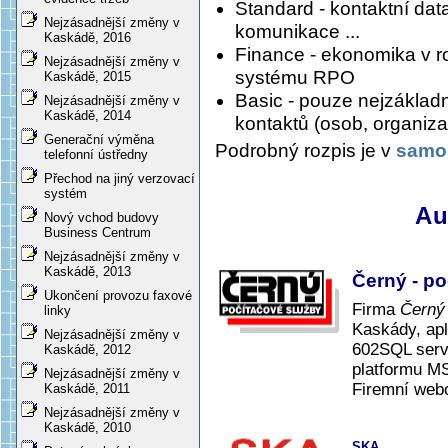
Standard - kontaktní da
Nejzásadnější změny v
komunikace ...
Kaskádě, 2016
Finance - ekonomika v r
Nejzásadnější změny v
systému RPO
Kaskádě, 2015
Basic - pouze nejzáklad
Nejzásadnější změny v
Kaskádě, 2014
kontaktů (osob, organizací
Generační výměna
Podrobný rozpis je v
samos
telefonní ústředny
Přechod na jiný verzovací
systém
Au
Nový vchod budovy
Business Centrum
Nejzásadnější změny v
Kaskádě, 2013
Černý - po
Ukončení provozu faxové
Firma
Černý 
linky
Kaskády, apl
Nejzásadnější změny v
602SQL serve
Kaskádě, 2012
platformu MS
Nejzásadnější změny v
Firemní web
Kaskádě, 2011
Nejzásadnější změny v
Kaskádě, 2010
SKA