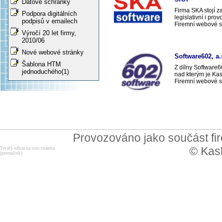
Datové schránky
Firma SKA stojí z
Podpora digitálních
legislativní i pro
podpisů v emailech
Firemní webové s
Výročí 20 let firmy,
2010/06
Nové webové stránky
Software602, a.
Šablona HTM
Z dílny Software6
jednoduchého(1)
nad kterým je Ka
Firemní webové s
Provozováno jako součást f
© Kask
Trvalý odkaz na tuto stránku
(permalink)