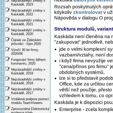
Nejzásadnější změny v
Kaskádě, 2023
Rozsah poskytnutých opráv
Nejzásadnější změny v
kdykoliv
zkontrolovat
v už
Kaskádě, 2022
Nápověda v dialogu O pro
Nejzásadnější změny v
Kaskádě, 2021
Struktura modulů, varian
Nejzásadnější změny v
Kaskádě, 2020
Kaskáda není členěna na mn
Článek ve Ždárském
"zakupovat" jednotlivě, ne
průvodci - říjen 2020
jde o velmi komplexní s
Výročí 30 let firmy,
2020/06
vazbami/vztahy, není dos
Fungování firmy během
i když firma nevyužije v
koronaviru, 2020
"cena/přínos pro firmu" 
Nejzásadnější změny v
obdobných systémů,
Kaskádě, 2019
lze si to představit pod
Nejzásadnější změny v
Office, kde za určitou 
Kaskádě, 2018
větší než použije, přesto 
Nejzásadnější změny v
Kaskádě, 2017
vzhledem k tomu, co opr
Vzdálená podpora pomocí
Kaskáda je k dispozici pou
modulu TeamVieweru
Enterprise - zcela kompl
Zprovozněna Elektronická
evidence tržeb