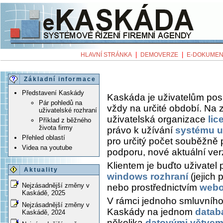
|
|
HLAVNÍ STRÁNKA
DEMOVERZE
E-DOKUMEN
Základní informace
Představení Kaskády
Kaskáda je uživatelům pos
Pár pohledů na
vždy na určité období. Na 
uživatelské rozhraní
uživatelská organizace
lic
Příklad z běžného
života firmy
právo k užívání
systému ur
Přehled oblastí
pro určitý počet souběžně p
Videa na youtube
podporu, nové aktuální ver
Klientem je buďto uživatel 
Aktuality
windows rozhraní
(jejich
Nejzásadnější změny v
nebo prostřednictvím
webo
Kaskádě, 2025
V rámci jednoho smluvního
Nejzásadnější změny v
Kaskády na jednom
datab
Kaskádě, 2024
několika
datovými větvem