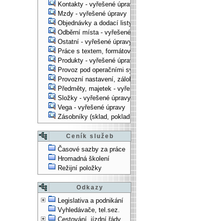
Kontakty - vyřešené úpravy
Mzdy - vyřešené úpravy
Objednávky a dodací listy - vyřešené úpravy
Odběrní místa - vyřešené úpravy
Ostatní - vyřešené úpravy
Práce s textem, formátování, ... - vyřešené úpravy
Produkty - vyřešené úpravy
Provoz pod operačními systémy, technologické věci - vy
Provozní nastavení, zálohování, instalace, ... - vyřešen
Předměty, majetek - vyřešené úpravy
Složky - vyřešené úpravy
Vega - vyřešené úpravy
Zásobníky (sklad, pokladna, bank. účet) - vyřešené úpra
Ceník služeb
Časové sazby za práce
Hromadná školení
Režijní položky
Odkazy
Legislativa a podnikání
Vyhledávače, tel.sez.
Cestování, jízdní řády