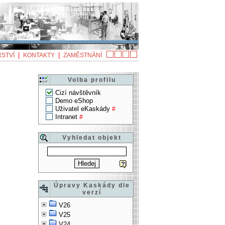
|
|
STVÍ
KONTAKTY
ZAMĚSTNÁNÍ
Volba profilu
Cizí návštěvník
Demo eShop
Uživatel eKaskády
#
Intranet
#
Vyhledat objekt
Úpravy Kaskády dle
verzí
V26
V25
V24