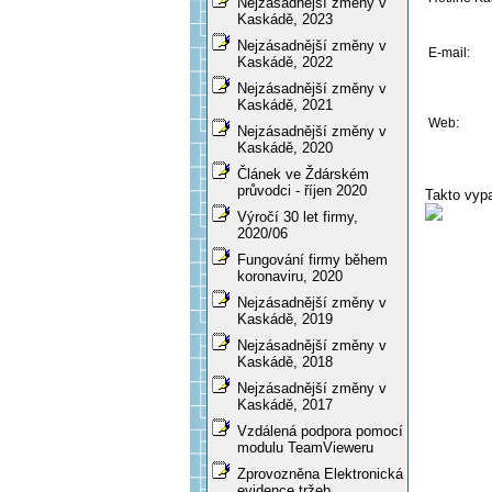
Nejzásadnější změny v
Kaskádě, 2023
Nejzásadnější změny v
E-mail:
Kaskádě, 2022
Nejzásadnější změny v
Kaskádě, 2021
Web:
Nejzásadnější změny v
Kaskádě, 2020
Článek ve Ždárském
průvodci - říjen 2020
Takto vyp
Výročí 30 let firmy,
2020/06
Fungování firmy během
koronaviru, 2020
Nejzásadnější změny v
Kaskádě, 2019
Nejzásadnější změny v
Kaskádě, 2018
Nejzásadnější změny v
Kaskádě, 2017
Vzdálená podpora pomocí
modulu TeamVieweru
Zprovozněna Elektronická
evidence tržeb