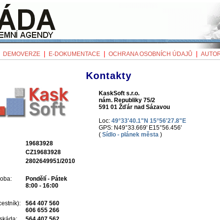
|
|
|
|
DEMOVERZE
E-DOKUMENTACE
OCHRANA OSOBNÍCH ÚDAJŮ
AUTOR
Kontakty
KaskSoft s.r.o.
nám. Republiky 75/2
591 01 Žďár nad Sázavou
Loc:
49°33'40.1"N 15°56'27.8"E
GPS: N49°33.669' E15°56.456'
(
Sídlo - plánek města
)
19683928
CZ19683928
2802649951/2010
doba:
Pondělí - Pátek
8:00 - 16:00
cestník):
564 407 560
606 655 266
askáda:
564 407 562