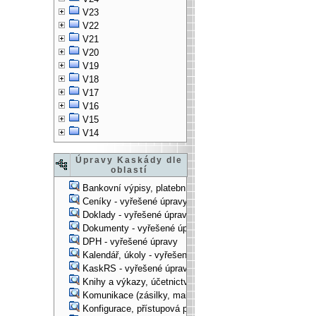
V23
V22
V21
V20
V19
V18
V17
V16
V15
V14
Úpravy Kaskády dle
oblastí
Bankovní výpisy, platební příkazy - vyřešené úpravy
Ceníky - vyřešené úpravy
Doklady - vyřešené úpravy
Dokumenty - vyřešené úpravy
DPH - vyřešené úpravy
Kalendář, úkoly - vyřešené úpravy
KaskRS - vyřešené úpravy
Knihy a výkazy, účetnictví - vyřešené úpravy
Komunikace (zásilky, mail-systém, ...) - vyřešené úpravy
Konfigurace, přístupová práva, ... - vyřešené úpravy