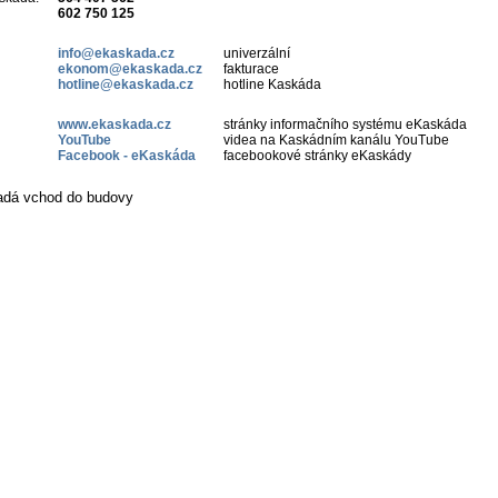
602 750 125
info@ekaskada.cz
univerzální
ekonom@ekaskada.cz
fakturace
hotline@ekaskada.cz
hotline Kaskáda
www.ekaskada.cz
stránky informačního systému eKaskáda
YouTube
videa na Kaskádním kanálu YouTube
Facebook - eKaskáda
facebookové stránky eKaskády
adá vchod do budovy