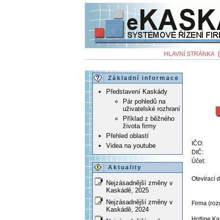
HLAVNÍ STRÁNKA
Základní informace
Představení Kaskády
Pár pohledů na
uživatelské rozhraní
Příklad z běžného
života firmy
Přehled oblastí
IČO:
Videa na youtube
DIČ:
Účet:
Aktuality
Otevírací 
Nejzásadnější změny v
Kaskádě, 2025
Nejzásadnější změny v
Firma (roz
Kaskádě, 2024
Hotline K