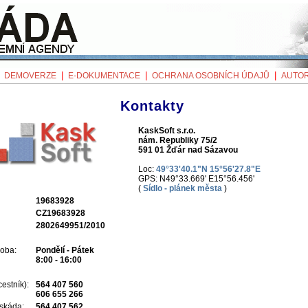
|
|
|
|
DEMOVERZE
E-DOKUMENTACE
OCHRANA OSOBNÍCH ÚDAJŮ
AUTOR
Kontakty
KaskSoft s.r.o.
nám. Republiky 75/2
591 01 Žďár nad Sázavou
Loc:
49°33'40.1"N 15°56'27.8"E
GPS: N49°33.669' E15°56.456'
(
Sídlo - plánek města
)
19683928
CZ19683928
2802649951/2010
doba:
Pondělí - Pátek
8:00 - 16:00
cestník):
564 407 560
606 655 266
askáda:
564 407 562