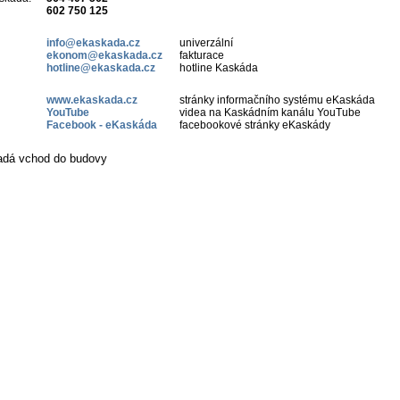
602 750 125
info@ekaskada.cz
univerzální
ekonom@ekaskada.cz
fakturace
hotline@ekaskada.cz
hotline Kaskáda
www.ekaskada.cz
stránky informačního systému eKaskáda
YouTube
videa na Kaskádním kanálu YouTube
Facebook - eKaskáda
facebookové stránky eKaskády
adá vchod do budovy