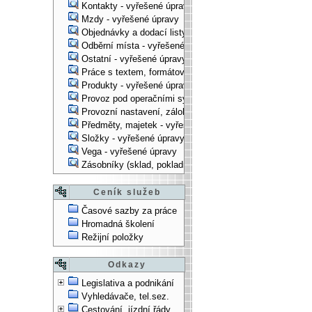
Kontakty - vyřešené úpravy
Mzdy - vyřešené úpravy
Objednávky a dodací listy - vyřešené úpravy
Odběrní místa - vyřešené úpravy
Ostatní - vyřešené úpravy
Práce s textem, formátování, ... - vyřešené úpravy
Produkty - vyřešené úpravy
Provoz pod operačními systémy, technologické věci - vy
Provozní nastavení, zálohování, instalace, ... - vyřešen
Předměty, majetek - vyřešené úpravy
Složky - vyřešené úpravy
Vega - vyřešené úpravy
Zásobníky (sklad, pokladna, bank. účet) - vyřešené úpra
Ceník služeb
Časové sazby za práce
Hromadná školení
Režijní položky
Odkazy
Legislativa a podnikání
Vyhledávače, tel.sez.
Cestování, jízdní řády