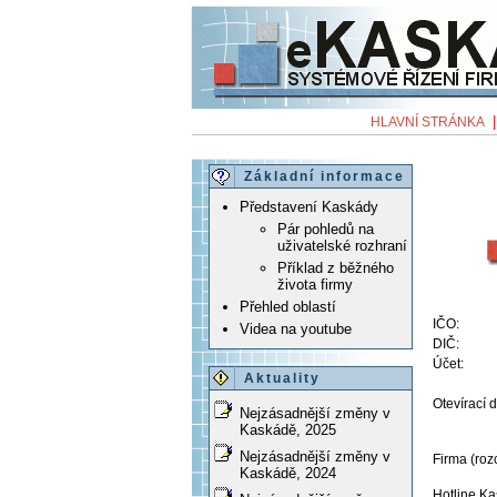
HLAVNÍ STRÁNKA
Základní informace
Představení Kaskády
Pár pohledů na
uživatelské rozhraní
Příklad z běžného
života firmy
Přehled oblastí
IČO:
Videa na youtube
DIČ:
Účet:
Aktuality
Otevírací 
Nejzásadnější změny v
Kaskádě, 2025
Nejzásadnější změny v
Firma (roz
Kaskádě, 2024
Hotline K