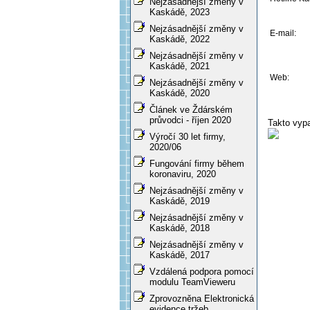
Nejzásadnější změny v
Kaskádě, 2023
Nejzásadnější změny v
E-mail:
Kaskádě, 2022
Nejzásadnější změny v
Kaskádě, 2021
Web:
Nejzásadnější změny v
Kaskádě, 2020
Článek ve Ždárském
průvodci - říjen 2020
Takto vyp
Výročí 30 let firmy,
2020/06
Fungování firmy během
koronaviru, 2020
Nejzásadnější změny v
Kaskádě, 2019
Nejzásadnější změny v
Kaskádě, 2018
Nejzásadnější změny v
Kaskádě, 2017
Vzdálená podpora pomocí
modulu TeamVieweru
Zprovozněna Elektronická
evidence tržeb