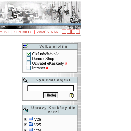
|
|
STVÍ
KONTAKTY
ZAMĚSTNÁNÍ
Volba profilu
Cizí návštěvník
Demo eShop
Uživatel eKaskády
#
Intranet
#
Vyhledat objekt
Úpravy Kaskády dle
verzí
V26
V25
V24