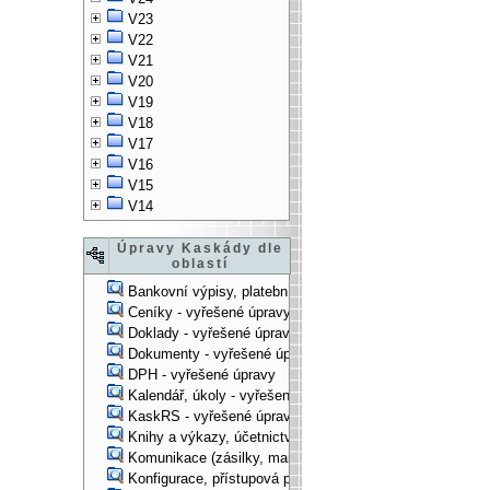
V23
V22
V21
V20
V19
V18
V17
V16
V15
V14
Úpravy Kaskády dle
oblastí
Bankovní výpisy, platební příkazy - vyřešené úpravy
Ceníky - vyřešené úpravy
Doklady - vyřešené úpravy
Dokumenty - vyřešené úpravy
DPH - vyřešené úpravy
Kalendář, úkoly - vyřešené úpravy
KaskRS - vyřešené úpravy
Knihy a výkazy, účetnictví - vyřešené úpravy
Komunikace (zásilky, mail-systém, ...) - vyřešené úpravy
Konfigurace, přístupová práva, ... - vyřešené úpravy