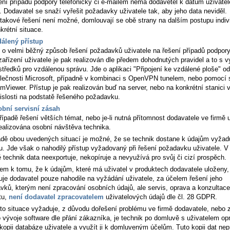
šení případů podpory telefonicky či e-mailem nemá dodavetel k datům uživate
. Dodavatel se snaží vyřešit požadavky uživatele tak, aby jeho data neviděl.
takové řešení není možné, domlouvají se obě strany na dalším postupu indiv
krétní situace.
álený přístup
 o velmi běžný způsob řešení požadavků uživatele na řešení případů podpory
zařízení uživatele je pak realizován dle předem dohodnutých pravidel a to s v
středků pro vzdálenou správu. Jde o aplikaci "Připojení ke vzdálené ploše" od
lečnosti Microsoft, případně v kombinaci s OpenVPN tunelem, nebo pomocí 
mViewer. Přístup je pak realizován buď na server, nebo na konkrétní stanici 
islosti na podstatě řešeného požadavku.
bní servisní zásah
řípadě řešení větších témat, nebo je-li nutná přítomnost dodavatele ve firmě u
realizována osobní návštěva technika.
adě obou uvedených situací je možné, že se technik dostane k údajům vyžad
u. Jde však o nahodilý přístup vyžadovaný při řešení požadavku uživatele. 
 technik data neexportuje, nekopíruje a nevyužívá pro svůj či cizí prospěch.
em k tomu, že k údajům, které má uživatel v produktech dodavatele uloženy,
puje dodavatel pouze nahodile na vyžádání uživatele, za účelem řešení jeho
vků, kterým není zpracování osobních údajů, ale servis, oprava a konzultace
tu,
není dodavatel zpracovatelem
uživatelových údajů dle čl. 28 GDPR.
to situace vyžaduje, z důvodu dořešení problému ve firmě dodavatele, nebo 
o vývoje software dle přání zákazníka, je technik po domluvě s uživatelem o
 kopii databáze uživatele a využít ji k domluveným účelům. Tuto kopii dat nep