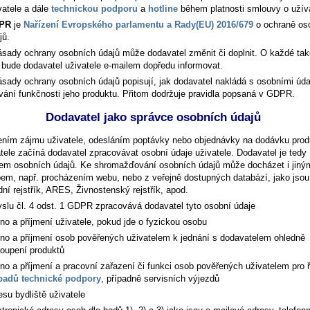
vatele a dále
technickou podporu
a
hotline
během platnosti smlouvy o užív
PR
je
Nařízení Evropského parlamentu a Rady(EU) 2016/679
o ochraně os
jů.
ásady ochrany osobních údajů může dodavatel změnit či doplnit. O každé ta
bude dodavatel uživatele e-mailem dopředu informovat.
ásady ochrany osobních údajů popisují, jak dodavatel nakládá s osobními údaj
ování funkčnosti jeho produktu. Přitom dodržuje pravidla popsaná v GDPR.
Dodavatel jako správce osobních údajů
ením zájmu uživatele, odesláním poptávky nebo objednávky na dodávku prod
tele začíná dodavatel zpracovávat osobní údaje uživatele. Dodavatel je tedy
em osobních údajů. Ke shromažďování osobních údajů může docházet i jiný
em, např. procházením webu, nebo z veřejně dostupných databází, jako jsou
ní rejstřík, ARES, Živnostenský rejstřík, apod.
slu čl. 4 odst. 1 GDPR zpracovává dodavatel tyto osobní údaje
no a příjmení uživatele, pokud jde o fyzickou osobu
no a příjmení osob pověřených uživatelem k jednání s dodavatelem ohledně
oupení produktů
no a příjmení a pracovní zařazení či funkci osob pověřených uživatelem pro 
padů technické podpory
, případně servisních výjezdů
esu bydliště uživatele