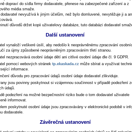
ně dopraví do sídla firmy dodavatele, přenese na zabezpečené zařízení a z
ového média smaže.
dodavatel nevyužívá k jiným účelům, než bylo domluvené, nevytěžuje ji a ani 
covává.
inutí důvodů držet kopii uživatelovy databáze, tuto databázi dodavatel smaž
Další ustanovení
tel vynaloží veškeré úsilí, aby nedošlo k neoprávněnému zpracování osobní
ručí za újmy způsobené neoprávněným zpracováním třetí stranou.
tel nezpracovává osobní údaje dětí ani citlivé osobní údaje dle čl. 9 GDPR.
tel pomocí webových stránek
tp.ekaskada.cz
může sbírat a využívat techni
sející informace.
nčení důvodu pro zpracování údajů osobní údaje dodavatel zlikviduje.
rany jsou povinny poskytnout si vzájemnou součinnost v případě podezření z
ch údajů.
adě podezření na možné bezpečnostní riziko bude o tom dodavatel uživatele
leně informovat.
elem poskytnuté osobní údaje jsou zpracovávány v elektronické podobě v in
u dodavatele.
Závěrečná ustanovení