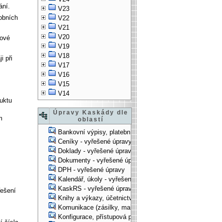
ání.
V23
obních
V22
V21
V20
kové
V19
V18
i při
V17
V16
V15
V14
uktu
Úpravy Kaskády dle
m
oblastí
Bankovní výpisy, platební příkazy - vyřešené úpravy
Ceníky - vyřešené úpravy
Doklady - vyřešené úpravy
Dokumenty - vyřešené úpravy
DPH - vyřešené úpravy
Kalendář, úkoly - vyřešené úpravy
KaskRS - vyřešené úpravy
řešení
Knihy a výkazy, účetnictví - vyřešené úpravy
Komunikace (zásilky, mail-systém, ...) - vyřešené úpravy
Konfigurace, přístupová práva, ... - vyřešené úpravy