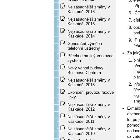
ele
pří
Nejzásadnější změny v
Kaskádě, 2016
IČO
Nejzásadnější změny v
čís
Kaskádě, 2015
obs
Nejzásadnější změny v
pod
Kaskádě, 2014
IP 
Generační výměna
řeš
telefonní ústředny
Za jak
Přechod na jiný verzovací
pln
systém
pře
Nový vchod budovy
imp
Business Centrum
plá
Nejzásadnější změny v
inf
Kaskádě, 2013
úče
Ukončení provozu faxové
leg
linky
smy
Nejzásadnější změny v
E-mail
Kaskádě, 2012
obchod
Nejzásadnější změny v
let po
Kaskádě, 2011
pomoci
Nejzásadnější změny v
dodava
Kaskádě, 2010
uživat