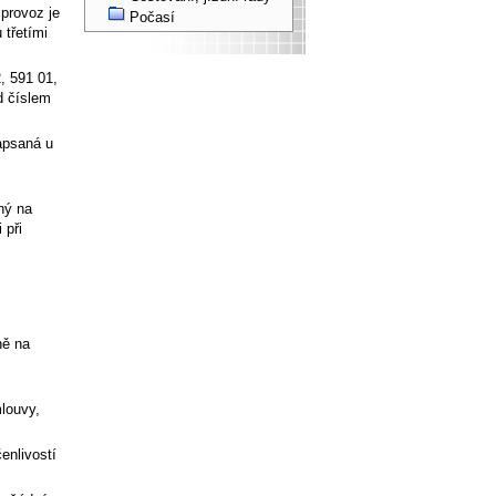
 provoz je
Počasí
 třetími
, 591 01,
d číslem
apsaná u
ný na
 při
ně na
mlouvy,
enlivostí