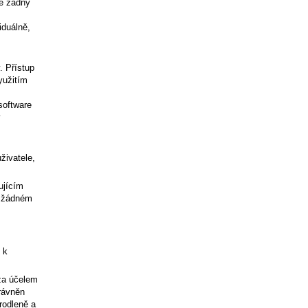
le žádný
iduálně,
. Přístup
yužitím
software
v
živatele,
ujícím
V žádném
 k
za účelem
právněn
rodleně a