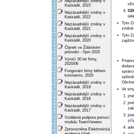
Nejzásadnější změny v
uži
Kaskádě, 2023
GD
Nejzásadnější změny v
úda
Kaskádě, 2022
Tyto Z
Nejzásadnější změny v
změně 
Kaskádě, 2021
Tyto Z
Nejzásadnější změny v
Kaskádě, 2020
zajišť
Článek ve Ždárském
průvodci - říjen 2020
Výročí 30 let firmy,
Projev
2020/06
dodava
Fungování firmy během
správc
koronaviru, 2020
způsob
Obchod
Nejzásadnější změny v
Kaskádě, 2019
Ve smy
Nejzásadnější změny v
jmé
Kaskádě, 2018
jmé
Nejzásadnější změny v
zak
Kaskádě, 2017
jmé
Vzdálená podpora pomocí
pří
modulu TeamVieweru
adr
Zprovozněna Elektronická
evidence tržeb