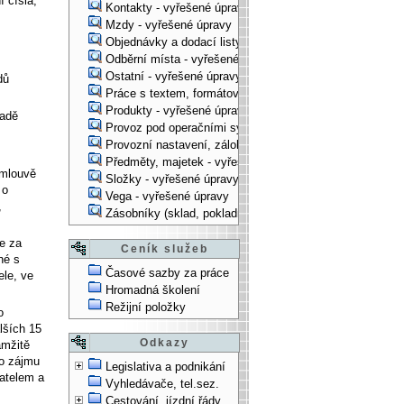
í čísla,
Kontakty - vyřešené úpravy
Mzdy - vyřešené úpravy
Objednávky a dodací listy - vyřešené úpravy
Odběrní místa - vyřešené úpravy
Ostatní - vyřešené úpravy
dů
Práce s textem, formátování, ... - vyřešené úpravy
Produkty - vyřešené úpravy
padě
Provoz pod operačními systémy, technologické věci - vy
Provozní nastavení, zálohování, instalace, ... - vyřešen
Předměty, majetek - vyřešené úpravy
smlouvě
Složky - vyřešené úpravy
 o
Vega - vyřešené úpravy
,
Zásobníky (sklad, pokladna, bank. účet) - vyřešené úpra
e za
Ceník služeb
né s
Časové sazby za práce
ele, ve
Hromadná školení
Režijní položky
o
lších 15
Odkazy
amžitě
ho zájmu
Legislativa a podnikání
vatelem a
Vyhledávače, tel.sez.
Cestování, jízdní řády