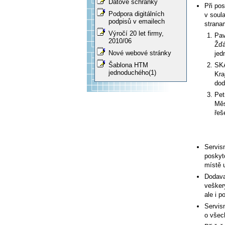
Datové schránky
Při pos
Podpora digitálních
v soul
podpisů v emailech
strana
Výročí 20 let firmy,
Pav
2010/06
Žďá
Nové webové stránky
jed
SKA
Šablona HTM
jednoduchého(1)
Kra
dod
Pet
Měs
řeš
Servis
poskyt
místě u
Dodava
vešker
ale i p
Servis
o všec