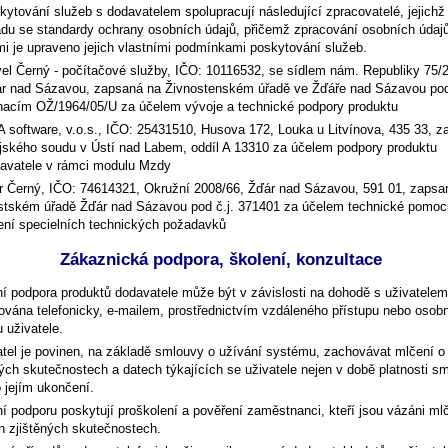
kytování služeb s dodavatelem spolupracují následující zpracovatelé, jejichž
adu se standardy ochrany osobních údajů, přičemž zpracování osobních údajů
mi je upraveno jejich vlastními podmínkami poskytování služeb.
el Černý - počítačové služby, IČO: 10116532, se sídlem nám. Republiky 75/2
r nad Sázavou, zapsaná na Živnostenském úřadě ve Žďáře nad Sázavou po
nacím OŽ/1964/05/U za účelem vývoje a technické podpory produktu
 software, v.o.s., IČO: 25431510, Husova 172, Louka u Litvínova, 435 33, z
jského soudu v Ústí nad Labem, oddíl A 13310 za účelem podpory produktu
avatele v rámci modulu Mzdy
r Černý, IČO: 74614321, Okružní 2008/66, Žďár nad Sázavou, 591 01, zapsa
tském úřadě Žďár nad Sázavou pod č.j. 371401 za účelem technické pomoci
ení specielních technických požadavků
Zákaznická podpora, školení, konzultace
ní podpora produktů dodavatele může být v závislosti na dohodě s uživatelem
ována telefonicky, e-mailem, prostřednictvím vzdáleného přístupu nebo osob
 uživatele.
tel je povinen, na základě smlouvy o užívání systému, zachovávat mlčení o
ých skutečnostech a datech týkajících se uživatele nejen v době platnosti s
o jejím ukončení.
ní podporu poskytují proškolení a pověření zaměstnanci, kteří jsou vázáni mlč
h zjištěných skutečnostech.