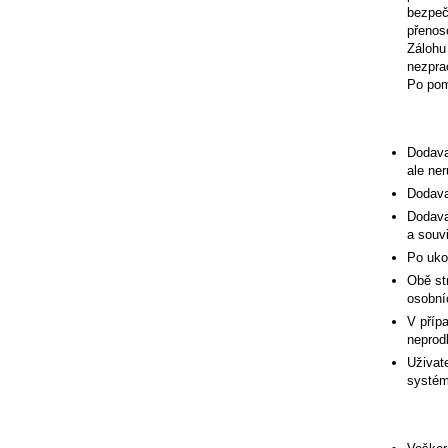
bezpeč
přenos
Zálohu 
nezpra
Po pom
Dodava
ale ne
Dodava
Dodava
a souvi
Po uko
Obě st
osobní
V příp
neprod
Uživat
systém