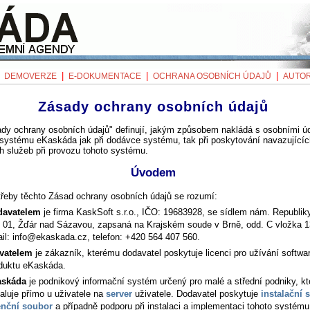
|
|
|
|
DEMOVERZE
E-DOKUMENTACE
OCHRANA OSOBNÍCH ÚDAJŮ
AUTOR
Zásady ochrany osobních údajů
ady ochrany osobních údajů" definují, jakým způsobem nakládá s osobními úd
 systému eKaskáda jak při dodávce systému, tak při poskytování navazujícíc
h služeb při provozu tohoto systému.
Úvodem
třeby těchto Zásad ochrany osobních údajů se rozumí:
davatelem
je firma KaskSoft s.r.o., IČO: 19683928, se sídlem nám. Republik
 01, Žďár nad Sázavou, zapsaná na Krajském soude v Brně, odd. C vložka 
il: info@ekaskada.cz, telefon: +420 564 407 560.
vatelem
je zákazník, kterému dodavatel poskytuje licenci pro užívání softw
duktu eKaskáda.
askáda
je podnikový informační systém určený pro malé a střední podniky, kt
taluje přímo u uživatele na
server
uživatele. Dodavatel poskytuje
instalační 
enční soubor
a případně podporu při instalaci a implementaci tohoto systému