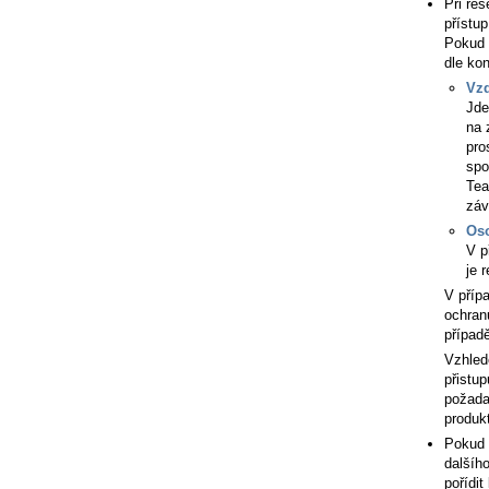
Při ře
přístup
Pokud 
dle kon
Vzd
Jde
na 
pro
spo
Tea
záv
Oso
V p
je 
V příp
ochran
případě
Vzhled
přistu
požada
produk
Pokud 
dalšíh
pořídit