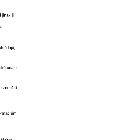
jinak ji
e.
ch údajů,
cké údaje
e zneužití
formačním