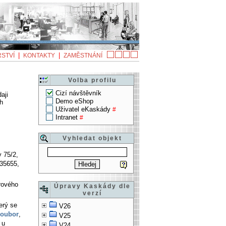
|
|
STVÍ
KONTAKTY
ZAMĚSTNÁNÍ
Volba profilu
Cizí návštěvník
aji
Demo eShop
h
Uživatel eKaskády
#
Intranet
#
Vyhledat objekt
y 75/2,
135655,
arového
Úpravy Kaskády dle
verzí
erý se
V26
soubor
,
V25
 u
V24