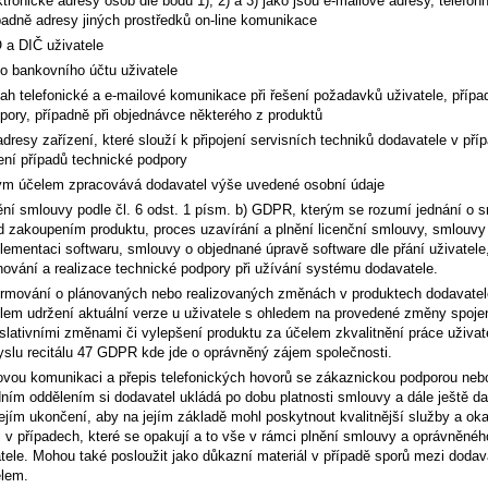
ktronické adresy osob dle bodů 1), 2) a 3) jako jsou e-mailové adresy, telefonn
padně adresy jiných prostředků on-line komunikace
 a DIČ uživatele
lo bankovního účtu uživatele
ah telefonické a e-mailové komunikace při řešení požadavků uživatele, přípa
pory, případně při objednávce některého z produktů
adresy zařízení, které slouží k připojení servisních techniků dodavatele v pří
ení případů technické podpory
ým účelem zpracovává dodavatel výše uvedené osobní údaje
ění smlouvy podle čl. 6 odst. 1 písm. b) GDPR, kterým se rozumí jednání o 
d zakoupením produktu, proces uzavírání a plnění licenční smlouvy, smlouvy
lementaci softwaru, smlouvy o objednané úpravě software dle přání uživatele
nování a realizace technické podpory při užívání systému dodavatele.
ormování o plánovaných nebo realizovaných změnách v produktech dodavatel
lem udržení aktuální verze u uživatele s ohledem na provedené změny spoje
islativními změnami či vylepšení produktu za účelem zkvalitnění práce uživat
slu recitálu 47 GDPR kde jde o oprávněný zájem společnosti.
ovou komunikaci a přepis telefonických hovorů se zákaznickou podporou neb
ním oddělením si dodavatel ukládá po dobu platnosti smlouvy a dále ještě da
 jejím ukončení, aby na jejím základě mohl poskytnout kvalitnější služby a ok
 v případech, které se opakují a to vše v rámci plnění smlouvy a oprávněné
tele. Mohou také posloužit jako důkazní materiál v případě sporů mezi doda
elem.