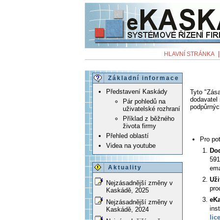
HLAVNÍ STRÁNKA
Základní informace
Představení Kaskády
Tyto "Zás
dodavatel
Pár pohledů na
podpůrnýc
uživatelské rozhraní
Příklad z běžného
života firmy
Přehled oblastí
Pro po
Videa na youtube
Do
591
Aktuality
ema
Uži
Nejzásadnější změny v
pro
Kaskádě, 2025
eK
Nejzásadnější změny v
ins
Kaskádě, 2024
lic