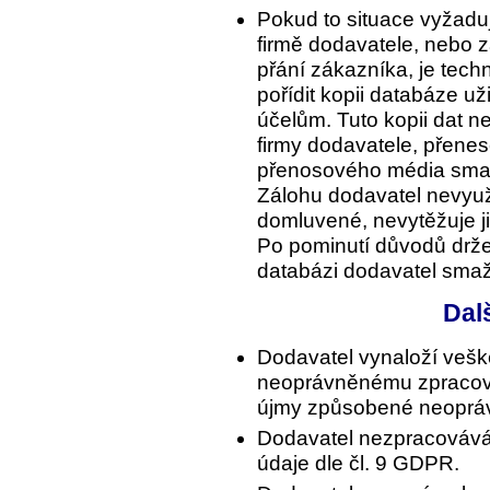
Pokud to situace vyžadu
firmě dodavatele, nebo z
přání zákazníka, je tec
pořídit kopii databáze už
účelům. Tuto kopii dat n
firmy dodavatele, přene
přenosového média sma
Zálohu dodavatel nevyuž
domluvené, nevytěžuje ji 
Po pominutí důvodů držet
databázi dodavatel sma
Dal
Dodavatel vynaloží veške
neoprávněnému zpracová
újmy způsobené neopráv
Dodavatel nezpracovává o
údaje dle čl. 9 GDPR.