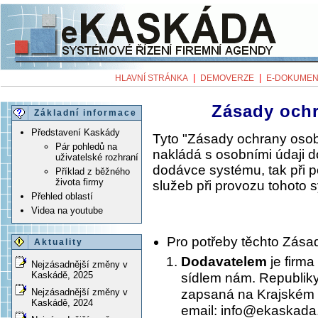
|
|
HLAVNÍ STRÁNKA
DEMOVERZE
E-DOKUMEN
Zásady och
Základní informace
Představení Kaskády
Tyto "Zásady ochrany osob
Pár pohledů na
nakládá s osobními údaji 
uživatelské rozhraní
dodávce systému, tak při 
Příklad z běžného
života firmy
služeb při provozu tohoto 
Přehled oblastí
Videa na youtube
Pro potřeby těchto Zása
Aktuality
Dodavatelem
je firma
Nejzásadnější změny v
Kaskádě, 2025
sídlem nám. Republiky
zapsaná na Krajském 
Nejzásadnější změny v
Kaskádě, 2024
email: info@ekaskada.