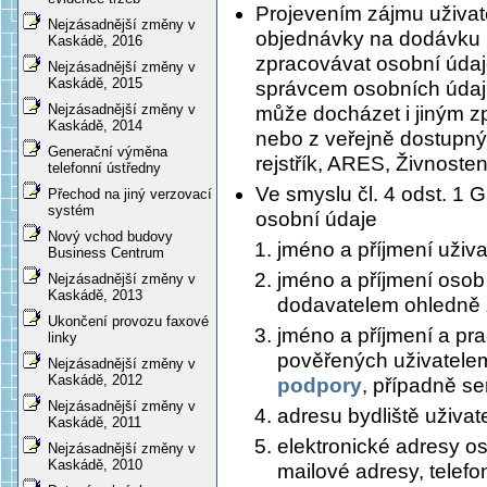
Projevením zájmu uživat
Nejzásadnější změny v
objednávky na dodávku 
Kaskádě, 2016
zpracovávat osobní údaje
Nejzásadnější změny v
Kaskádě, 2015
správcem osobních údaj
Nejzásadnější změny v
může docházet i jiným 
Kaskádě, 2014
nebo z veřejně dostupný
Generační výměna
rejstřík, ARES, Živnosten
telefonní ústředny
Ve smyslu čl. 4 odst. 1
Přechod na jiný verzovací
systém
osobní údaje
Nový vchod budovy
jméno a příjmení uživa
Business Centrum
jméno a příjmení osob
Nejzásadnější změny v
Kaskádě, 2013
dodavatelem ohledně 
Ukončení provozu faxové
jméno a příjmení a pra
linky
pověřených uživatele
Nejzásadnější změny v
Kaskádě, 2012
podpory
, případně se
Nejzásadnější změny v
adresu bydliště uživat
Kaskádě, 2011
elektronické adresy os
Nejzásadnější změny v
Kaskádě, 2010
mailové adresy, telefo