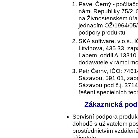
Pavel Černý - počítač
nám. Republiky 75/2,
na Živnostenském úřa
jednacím OŽ/1964/05/
podpory produktu
SKA software, v.o.s.,
Litvínova, 435 33, za
Labem, oddíl A 13310
dodavatele v rámci m
Petr Černý, IČO: 7461
Sázavou, 591 01, zap
Sázavou pod č.j. 3714
řešení specielních te
Zákaznická podp
Servisní podpora produkt
dohodě s uživatelem pos
prostřednictvím vzdálen
uživatele.