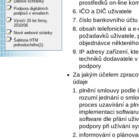
Datové schránky
prostředků on-line ko
Podpora digitálních
IČO a DIČ uživatele
podpisů v emailech
číslo bankovního účtu 
Výročí 20 let firmy,
2010/06
obsah telefonické a e
Nové webové stránky
požadavků uživatele, 
Šablona HTM
objednávce některého
jednoduchého(1)
IP adresy zařízení, kte
techniků dodavatele v
podpory
Za jakým účelem zpraco
údaje
plnění smlouvy podle č
rozumí jednání o sml
proces uzavírání a pln
implementaci softwar
software dle přání uži
podpory při užívání s
informování o plánov