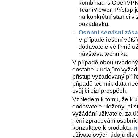
kombinaci s OpenVPN 
TeamViewer. Přístup j
na konkrétní stanici v
požadavku.
Osobní servisní zás
V případě řešení větší
dodavatele ve firmě už
návštěva technika.
V případě obou uvedenýc
dostane k údajům vyžadu
přístup vyžadovaný při 
případě technik data nee
svůj či cizí prospěch.
Vzhledem k tomu, že k ú
dodavatele uloženy, při
vyžádání uživatele, za 
není zpracování osobních
konzultace k produktu,
n
uživatelových údajů dle 