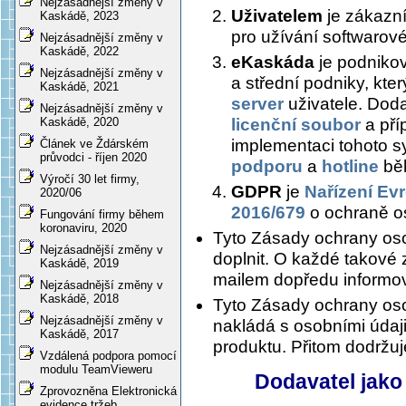
Nejzásadnější změny v
Uživatelem
je zákazní
Kaskádě, 2023
pro užívání softwaro
Nejzásadnější změny v
Kaskádě, 2022
eKaskáda
je podnikov
Nejzásadnější změny v
a střední podniky, kter
Kaskádě, 2021
server
uživatele. Dod
Nejzásadnější změny v
licenční soubor
a pří
Kaskádě, 2020
implementaci tohoto s
Článek ve Ždárském
průvodci - říjen 2020
podporu
a
hotline
běh
Výročí 30 let firmy,
GDPR
je
Nařízení Ev
2020/06
2016/679
o ochraně o
Fungování firmy během
koronaviru, 2020
Tyto Zásady ochrany oso
Nejzásadnější změny v
doplnit. O každé takové
Kaskádě, 2019
mailem dopředu informov
Nejzásadnější změny v
Kaskádě, 2018
Tyto Zásady ochrany oso
Nejzásadnější změny v
nakládá s osobními údaji 
Kaskádě, 2017
produktu. Přitom dodržu
Vzdálená podpora pomocí
modulu TeamVieweru
Dodavatel jako
Zprovozněna Elektronická
evidence tržeb