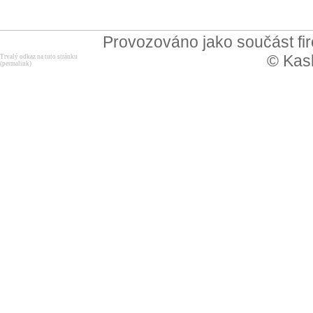
Provozováno jako součást f
© Kask
Trvalý odkaz na tuto stránku
(permalink)