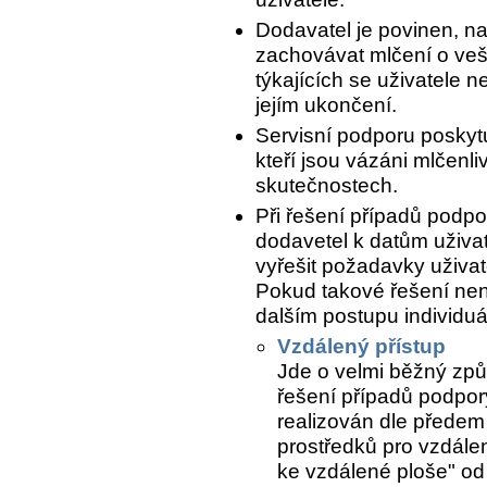
Dodavatel je povinen, n
zachovávat mlčení o ve
týkajících se uživatele n
jejím ukončení.
Servisní podporu poskytu
kteří jsou vázáni mlčenli
skutečnostech.
Při řešení případů podpo
dodavetel k datům uživat
vyřešit požadavky uživate
Pokud takové řešení nen
dalším postupu individuál
Vzdálený přístup
Jde o velmi běžný způ
řešení případů podpory
realizován dle předem
prostředků pro vzdálen
ke vzdálené ploše" od 