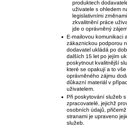
produktech dodavatele
uživatele s ohledem 
legislativními změnam
zkvalitnění práce uživ
jde o oprávněný zájem
E-mailovou komunikaci a
zákaznickou podporou n
dodavatel ukládá po dobu
dalších 15 let po jejím 
poskytnout kvalitnější s
které se opakují a to vš
oprávněného zájmu dodav
důkazní materiál v příp
uživatelem.
Při poskytování služeb s
zpracovatelé, jejichž pr
osobních údajů, přičemž
stranami je upraveno jej
služeb.