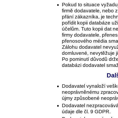
Pokud to situace vyžadu
firmě dodavatele, nebo z
přání zákazníka, je tec
pořídit kopii databáze už
účelům. Tuto kopii dat n
firmy dodavatele, přene
přenosového média sma
Zálohu dodavatel nevyuž
domluvené, nevytěžuje ji 
Po pominutí důvodů držet
databázi dodavatel sma
Dal
Dodavatel vynaloží veške
neoprávněnému zpracová
újmy způsobené neopráv
Dodavatel nezpracovává o
údaje dle čl. 9 GDPR.