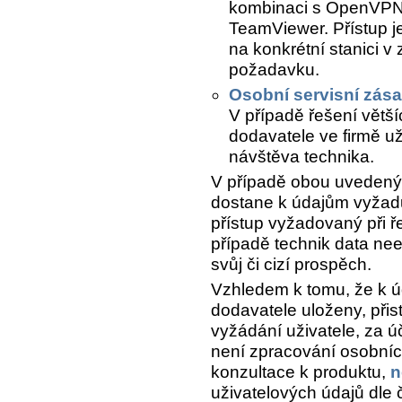
kombinaci s OpenVPN 
TeamViewer. Přístup j
na konkrétní stanici v
požadavku.
Osobní servisní zás
V případě řešení větší
dodavatele ve firmě už
návštěva technika.
V případě obou uvedenýc
dostane k údajům vyžadu
přístup vyžadovaný při 
případě technik data nee
svůj či cizí prospěch.
Vzhledem k tomu, že k ú
dodavatele uloženy, při
vyžádání uživatele, za 
není zpracování osobních
konzultace k produktu,
n
uživatelových údajů dle 