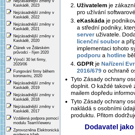
Nejzásadnější změny v
Uživatelem
je zákazní
Kaskádě, 2023
pro užívání softwaro
Nejzásadnější změny v
Kaskádě, 2022
eKaskáda
je podnikov
Nejzásadnější změny v
a střední podniky, kter
Kaskádě, 2021
server
uživatele. Dod
Nejzásadnější změny v
licenční soubor
a pří
Kaskádě, 2020
implementaci tohoto s
Článek ve Ždárském
průvodci - říjen 2020
podporu
a
hotline
běh
Výročí 30 let firmy,
GDPR
je
Nařízení Ev
2020/06
2016/679
o ochraně o
Fungování firmy během
koronaviru, 2020
Tyto Zásady ochrany oso
Nejzásadnější změny v
doplnit. O každé takové
Kaskádě, 2019
mailem dopředu informov
Nejzásadnější změny v
Kaskádě, 2018
Tyto Zásady ochrany oso
Nejzásadnější změny v
nakládá s osobními údaji 
Kaskádě, 2017
produktu. Přitom dodržu
Vzdálená podpora pomocí
modulu TeamVieweru
Dodavatel jako
Zprovozněna Elektronická
evidence tržeb