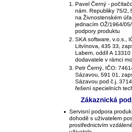
Pavel Černý - počítač
nám. Republiky 75/2,
na Živnostenském úřa
jednacím OŽ/1964/05/
podpory produktu
SKA software, v.o.s.,
Litvínova, 435 33, za
Labem, oddíl A 13310
dodavatele v rámci m
Petr Černý, IČO: 7461
Sázavou, 591 01, zap
Sázavou pod č.j. 3714
řešení specielních te
Zákaznická podp
Servisní podpora produkt
dohodě s uživatelem pos
prostřednictvím vzdálen
uživatele.