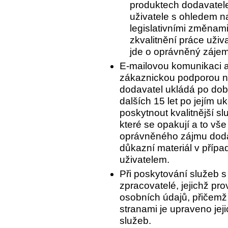
produktech dodavatele
uživatele s ohledem 
legislativními změnam
zkvalitnění práce uživ
jde o oprávněný zájem
E-mailovou komunikaci a
zákaznickou podporou n
dodavatel ukládá po dobu
dalších 15 let po jejím 
poskytnout kvalitnější s
které se opakují a to vš
oprávněného zájmu dodav
důkazní materiál v příp
uživatelem.
Při poskytování služeb s
zpracovatelé, jejichž pr
osobních údajů, přičemž
stranami je upraveno jej
služeb.