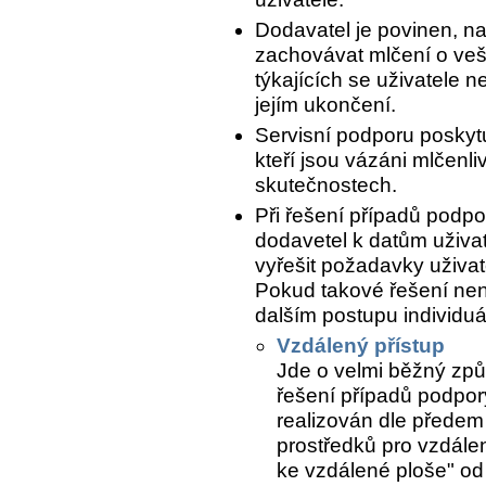
Dodavatel je povinen, n
zachovávat mlčení o ve
týkajících se uživatele n
jejím ukončení.
Servisní podporu poskytu
kteří jsou vázáni mlčenli
skutečnostech.
Při řešení případů podpo
dodavetel k datům uživat
vyřešit požadavky uživate
Pokud takové řešení nen
dalším postupu individuál
Vzdálený přístup
Jde o velmi běžný způ
řešení případů podpory
realizován dle předem
prostředků pro vzdálen
ke vzdálené ploše" od 