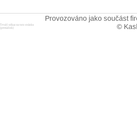
Provozováno jako součást f
© Kask
Trvalý odkaz na tuto stránku
(permalink)