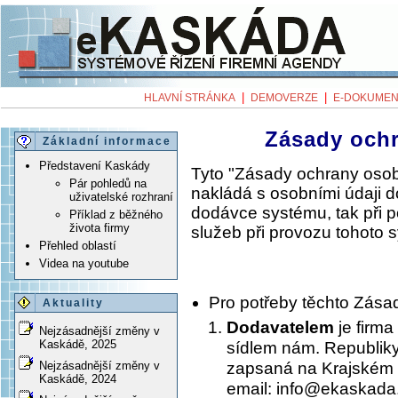
|
|
HLAVNÍ STRÁNKA
DEMOVERZE
E-DOKUMEN
Zásady och
Základní informace
Představení Kaskády
Tyto "Zásady ochrany osob
Pár pohledů na
nakládá s osobními údaji 
uživatelské rozhraní
dodávce systému, tak při 
Příklad z běžného
života firmy
služeb při provozu tohoto 
Přehled oblastí
Videa na youtube
Pro potřeby těchto Zása
Aktuality
Dodavatelem
je firma
Nejzásadnější změny v
Kaskádě, 2025
sídlem nám. Republiky
zapsaná na Krajském 
Nejzásadnější změny v
Kaskádě, 2024
email: info@ekaskada.