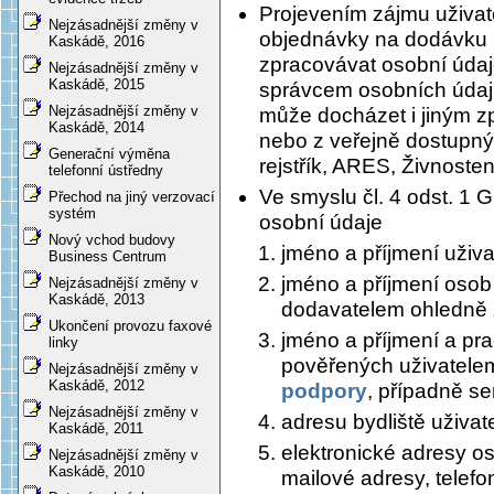
Projevením zájmu uživat
Nejzásadnější změny v
objednávky na dodávku 
Kaskádě, 2016
zpracovávat osobní údaje
Nejzásadnější změny v
Kaskádě, 2015
správcem osobních údaj
Nejzásadnější změny v
může docházet i jiným 
Kaskádě, 2014
nebo z veřejně dostupný
Generační výměna
rejstřík, ARES, Živnosten
telefonní ústředny
Ve smyslu čl. 4 odst. 1
Přechod na jiný verzovací
systém
osobní údaje
Nový vchod budovy
jméno a příjmení uživa
Business Centrum
jméno a příjmení osob
Nejzásadnější změny v
Kaskádě, 2013
dodavatelem ohledně 
Ukončení provozu faxové
jméno a příjmení a pra
linky
pověřených uživatele
Nejzásadnější změny v
Kaskádě, 2012
podpory
, případně se
Nejzásadnější změny v
adresu bydliště uživat
Kaskádě, 2011
elektronické adresy os
Nejzásadnější změny v
Kaskádě, 2010
mailové adresy, telefo