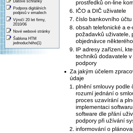
Datové schránky
prostředků on-line ko
Podpora digitálních
IČO a DIČ uživatele
podpisů v emailech
číslo bankovního účtu 
Výročí 20 let firmy,
2010/06
obsah telefonické a e
Nové webové stránky
požadavků uživatele, 
Šablona HTM
objednávce některého
jednoduchého(1)
IP adresy zařízení, kte
techniků dodavatele v
podpory
Za jakým účelem zpraco
údaje
plnění smlouvy podle č
rozumí jednání o sml
proces uzavírání a pln
implementaci softwar
software dle přání uži
podpory při užívání s
informování o plánov