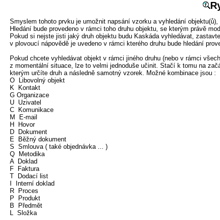
Ry
Smyslem tohoto prvku je umožnit napsání vzorku a vyhledání objektu(ů), 
Hledání bude provedeno v rámci toho druhu objektu, se kterým právě modu
Pokud si nejste jisti jaký druh objektu budu Kaskáda vyhledávat, zastavt
v plovoucí nápovědě je uvedeno v rámci kterého druhu bude hledání prov
Pokud chcete vyhledávat objekt v rámci jiného druhu (nebo v rámci všech 
z momentální situace, lze to velmi jednoduše učinit. Stačí k tomu na za
kterým určíte druh a následně samotný vzorek. Možné kombinace jsou :

O  Libovolný objekt

K  Kontakt

G Organizace

U  Uzivatel

C  Komunikace

M  E-mail

H  Hovor

D  Dokument

E  Běžný dokument

S  Smlouva ( také objednávka ... )

Q  Metodika

A  Doklad

F  Faktura

T  Dodací list

I  Interní doklad

R  Proces

P  Produkt

B  Předmět

L  Složka
