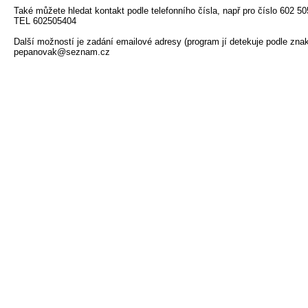
Také můžete hledat kontakt podle telefonního čísla, např pro číslo 602 505
TEL 602505404

Další možností je zadání emailové adresy (program jí detekuje podle znaku
pepanovak@seznam.cz