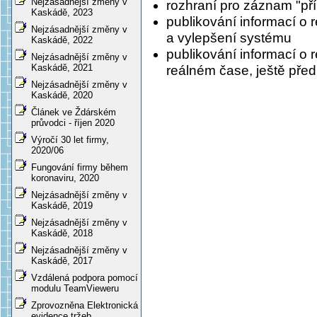
Nejzásadnější změny v
rozhraní pro záznam "př
Kaskádě, 2023
publikování informací o
Nejzásadnější změny v
a vylepšení systému
Kaskádě, 2022
publikování informací o
Nejzásadnější změny v
Kaskádě, 2021
reálném čase, ještě pře
Nejzásadnější změny v
Kaskádě, 2020
Článek ve Ždárském
průvodci - říjen 2020
Výročí 30 let firmy,
2020/06
Fungování firmy během
koronaviru, 2020
Nejzásadnější změny v
Kaskádě, 2019
Nejzásadnější změny v
Kaskádě, 2018
Nejzásadnější změny v
Kaskádě, 2017
Vzdálená podpora pomocí
modulu TeamVieweru
Zprovozněna Elektronická
evidence tržeb