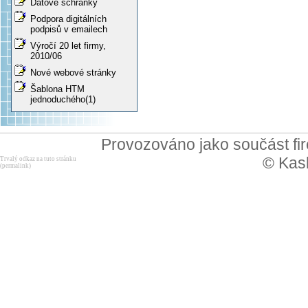
Datové schránky
Podpora digitálních
podpisů v emailech
Výročí 20 let firmy,
2010/06
Nové webové stránky
Šablona HTM
jednoduchého(1)
Provozováno jako součást f
© Kask
Trvalý odkaz na tuto stránku
(permalink)