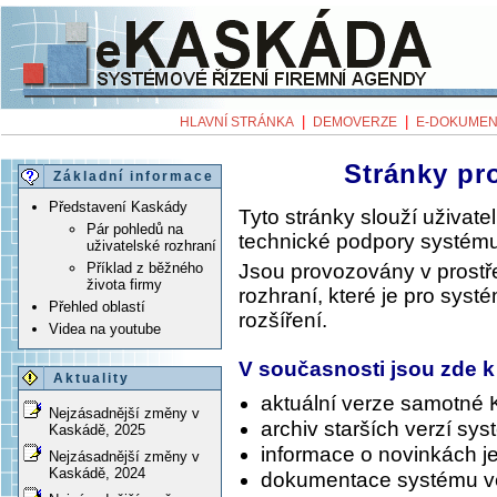
|
|
HLAVNÍ STRÁNKA
DEMOVERZE
E-DOKUMEN
Stránky pr
Základní informace
Představení Kaskády
Tyto stránky slouží uživa
Pár pohledů na
technické podpory systému
uživatelské rozhraní
Jsou provozovány v prost
Příklad z běžného
života firmy
rozhraní, které je pro syst
Přehled oblastí
rozšíření.
Videa na youtube
V současnosti jsou zde k
Aktuality
aktuální verze samotné
Nejzásadnější změny v
archiv starších verzí sy
Kaskádě, 2025
informace o novinkách je
Nejzásadnější změny v
Kaskádě, 2024
dokumentace systému v