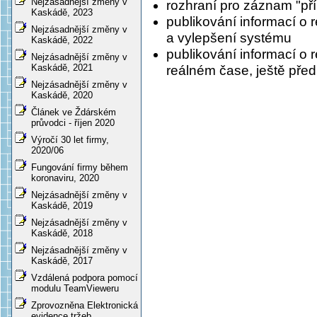
Nejzásadnější změny v
rozhraní pro záznam "př
Kaskádě, 2023
publikování informací o
Nejzásadnější změny v
a vylepšení systému
Kaskádě, 2022
publikování informací o
Nejzásadnější změny v
Kaskádě, 2021
reálném čase, ještě pře
Nejzásadnější změny v
Kaskádě, 2020
Článek ve Ždárském
průvodci - říjen 2020
Výročí 30 let firmy,
2020/06
Fungování firmy během
koronaviru, 2020
Nejzásadnější změny v
Kaskádě, 2019
Nejzásadnější změny v
Kaskádě, 2018
Nejzásadnější změny v
Kaskádě, 2017
Vzdálená podpora pomocí
modulu TeamVieweru
Zprovozněna Elektronická
evidence tržeb