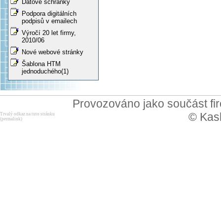
Datové schránky
Podpora digitálních
podpisů v emailech
Výročí 20 let firmy,
2010/06
Nové webové stránky
Šablona HTM
jednoduchého(1)
Provozováno jako součást f
© Kask
Trvalý odkaz na tuto stránku
(permalink)