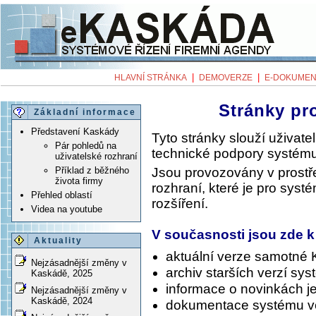
|
|
HLAVNÍ STRÁNKA
DEMOVERZE
E-DOKUMEN
Stránky pr
Základní informace
Představení Kaskády
Tyto stránky slouží uživa
Pár pohledů na
technické podpory systému
uživatelské rozhraní
Jsou provozovány v prost
Příklad z běžného
života firmy
rozhraní, které je pro syst
Přehled oblastí
rozšíření.
Videa na youtube
V současnosti jsou zde k
Aktuality
aktuální verze samotné
Nejzásadnější změny v
archiv starších verzí sy
Kaskádě, 2025
informace o novinkách je
Nejzásadnější změny v
Kaskádě, 2024
dokumentace systému v